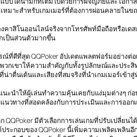
ําแบบไดนามิกที่เต็มไปด้วยการผจญภัยและโอกาสสู่ค
วไป เหมาะสําหรับเกมเมอร์ที่ต้องการผ่อนคลายใ
จของคาสิโนออนไลน์จริงจากโทรศัพท์มือถือหรือเดส
ึกเป็นส่วนตัวมากขึ้น
รณ์ที่ดีที่สุด QQPoker อัปเดตแพลตฟอร์มอย่างต
กเขาให้ความสําคัญกับทั้งรูปลักษณ์และประสิทธิภ
่าตื่นเต้นและเสียงที่สมจริงที่นําเกมเมอร์เข้าสู
นะนําให้ผู้เล่นทําความคุ้นเคยกับแง่มุมต่างๆ ก
ลือกแนวทางที่สอดคล้องกับการประเมินและการออก
ลก QQPoker มีตัวเลือกการเล่นเกมที่ปรับเปลี่ยนได้
ประกอบของ QQPoker นี้เพิ่มความเพลิดเพลินอีกชั้