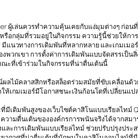
r ผู้เล่นควรทําความคุ้นเคยกับแง่มุมต่างๆ ก่อนที่
กลุ่มที่รวมอยู่ในกิจกรรม ความรู้นี้ช่วยให้การ
Poker มีแนวทางการเดิมพันที่หลากหลาย และเกมเมอร
ขา การตั้งค่าการเดิมพันแบบจัดสรรเป็นสิ่งสําคั
ี่เข้าร่วมในกิจกรรมที่น่าตื่นเต้นนี้
ลไม้คลาสสิกหรือสล็อตร่วมสมัยที่ขับเคลื่อนด้วยเ
ําให้เกมเมอร์มีโอกาสชนะเงินก้อนโตที่เปลี่ยนแปล
มที่มีเดิมพันสูงของเว็บไซต์คาสิโนแบบเรียลไทม
่นชมความตื่นเต้นขององค์กรการพนันจริงได้จากส
งและการเดิมพันแบบเรียลไทม์ ช่วยปรับปรุงประสบ
รรยากาศที่น่าตื่นเต้นที่มักพบในคาสิโนออนไลน์ที่