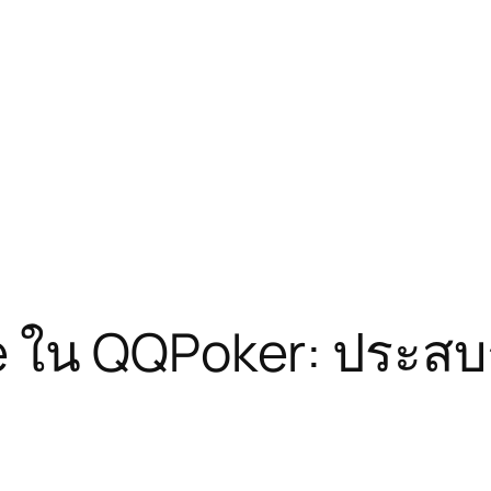
e ใน QQPoker: ประสบก