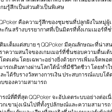
กมรู้สึกเป็นส่วนตัวเป็นพิเศษ
Poker คือความรู้สึกของชุมชนที่ปลูกฝังในหมู่ผู้เ
ัน สร้างบรรยากาศที่เป็นมิตรที่ทั้งเกมเมอร์ที่
่เติมเต็มแต่สบาย ๆ QQPoker มีคุณลักษณะที่น่า
อัตราความสนใจของเกมเมอร์ที่ชื่นชอบความตื่นเต
โดดเด่น โดยเฉพาะอย่างยิ่งด้วยการเพิ่มแจ็คพ
ารถเดินทางผ่านโลกใต้น้ําที่มีชีวิตชีวา โดยทําใ
มดาและได้รับรางวัลทางการเงิน ประสบการณ์แบบโต
ประกอบของความสามารถ
ารณ์ที่ดีที่สุด QQPoker จะอัปเดตระบบอย่างต่อเ
ขามุ่งเน้นไปที่ทั้งรูปลักษณ์และความสามารถ ทํ