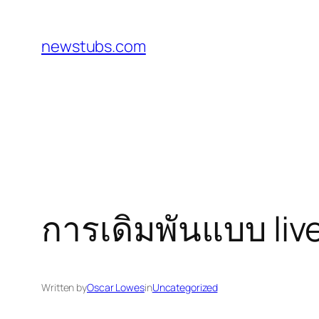
Skip
to
newstubs.com
content
การเดิมพันแบบ liv
Written by
Oscar Lowes
in
Uncategorized