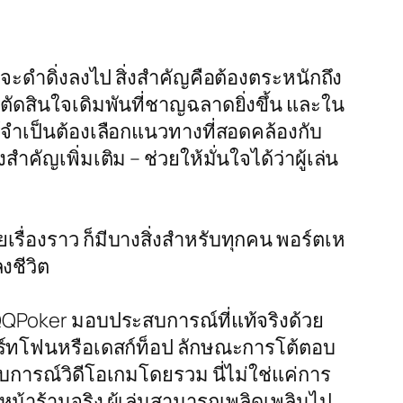
จะดําดิ่งลงไป สิ่งสําคัญคือต้องตระหนักถึง
ตัดสินใจเดิมพันที่ชาญฉลาดยิ่งขึ้น และใน
์จําเป็นต้องเลือกแนวทางที่สอดคล้องกับ
ญเพิ่มเติม – ช่วยให้มั่นใจได้ว่าผู้เล่น
รื่องราว ก็มีบางสิ่งสําหรับทุกคน พอร์ตเห
งชีวิต
์ QQPoker มอบประสบการณ์ที่แท้จริงด้วย
มาร์ทโฟนหรือเดสก์ท็อป ลักษณะการโต้ตอบ
การณ์วิดีโอเกมโดยรวม นี่ไม่ใช่แค่การ
มีหน้าร้านจริง ผู้เล่นสามารถเพลิดเพลินไป