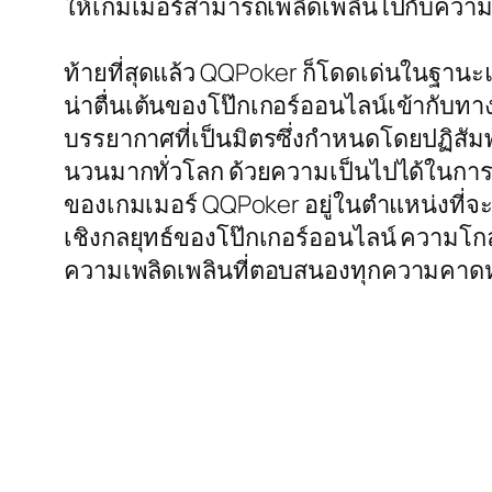
ให้เกมเมอร์สามารถเพลิดเพลินไปกับความกร
ท้ายที่สุดแล้ว QQPoker ก็โดดเด่นในฐานะ
น่าตื่นเต้นของโป๊กเกอร์ออนไลน์เข้ากับท
บรรยากาศที่เป็นมิตรซึ่งกําหนดโดยปฏิสัมพั
นวนมากทั่วโลก ด้วยความเป็นไปได้ในการ
ของเกมเมอร์ QQPoker อยู่ในตําแหน่งที่จ
เชิงกลยุทธ์ของโป๊กเกอร์ออนไลน์ ความโก
ความเพลิดเพลินที่ตอบสนองทุกความคาดหว