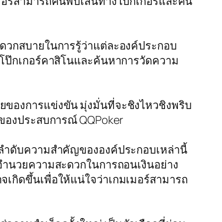
อร์สามารถค้นพบเส้นทางโป๊กเกอร์และค้น
สะดวกสบายในการรู้ว่าแต่ละองค์ประกอบ
างโป๊กเกอร์คาสิโนและค้นหาการวัดความ
งการแข่งขัน มุ่งมั่นที่จะชิงไหวชิงพริบ
ไลท์ของประสบการณ์ QQPoker
ลําดับความสําคัญขององค์ประกอบเหล่านี้
ือซึ่งอํานวยความสะดวกในการถอนเงินอย่าง
าจเกิดขึ้นเพื่อให้แน่ใจว่าเกมเมอร์สามารถ