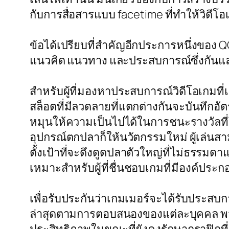
กับการสื่อสารแบบ facetime ที่ทําให้วิดีโอเ
ข้อได้เปรียบที่สําคัญอีกประการหนึ่งของ QQ
แนวคิด แนวทาง และประสบการณ์ซึ่งกันและก
สําหรับผู้ที่มองหาประสบการณ์วิดีโอเกมที
สล็อตที่มีลวดลายที่แตกต่างกันจะบันทึก
หมุนให้ความเป็นไปได้ในการชนะรางวัลที่
อุปกรณ์ตกปลาก็ให้นวัตกรรมใหม่ ผู้เล่นสาม
ตั้งเป้าที่จะดึงดูดปลาตัวใหญ่ที่ไม่ธรร
เหมาะสําหรับผู้ที่ชื่นชอบเกมที่มีองค์
เพื่อรับประกันว่าเกมเมอร์จะได้รับประสบก
ล่าสุดตามการตอบสนองของแต่ละบุคคล พวกเ