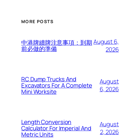
MORE POSTS
August 6,
中港牌續牌注意事項：到期
前必做的準備
2026
RC Dump Trucks And
August
Excavators For A Complete
6, 2026
Mini Worksite
Length Conversion
August
Calculator For Imperial And
2, 2026
Metric Units