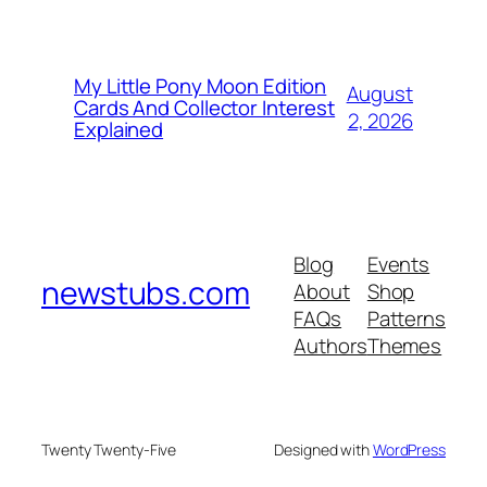
My Little Pony Moon Edition
August
Cards And Collector Interest
2, 2026
Explained
Blog
Events
newstubs.com
About
Shop
FAQs
Patterns
Authors
Themes
Twenty Twenty-Five
Designed with
WordPress