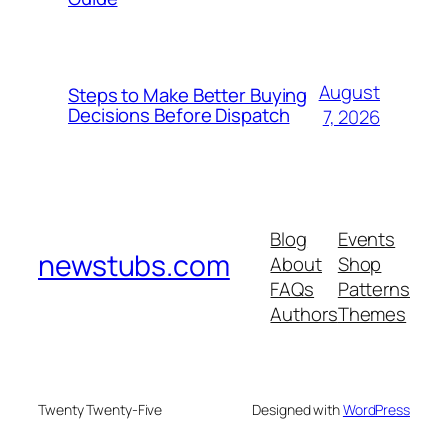
August
Steps to Make Better Buying
Decisions Before Dispatch
7, 2026
Blog
Events
newstubs.com
About
Shop
FAQs
Patterns
Authors
Themes
Twenty Twenty-Five
Designed with
WordPress