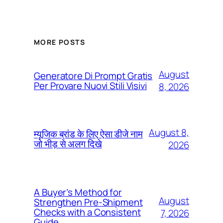
MORE POSTS
August
Generatore Di Prompt Gratis
Per Provare Nuovi Stili Visivi
8, 2026
August 8,
म्यूजिक ब्रांड के लिए ऐसा डीजे नाम
जो भीड़ से अलग दिखे
2026
A Buyer’s Method for
August
Strengthen Pre-Shipment
Checks with a Consistent
7, 2026
Guide