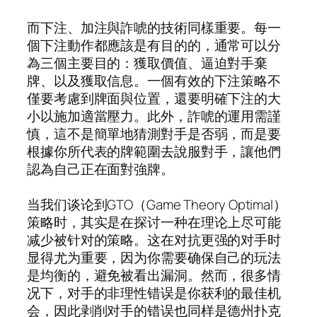
而下注、加注與詐唬的技術同樣重要。每一
個下注動作都應該是有目的的，通常可以分
為三個主要目的：獲取價值、逼迫對手棄
牌、以及獲取信息。一個有效的下注策略不
僅要考慮到牌面與位置，還要明確下注的大
小以施加適當壓力。此外，詐唬的運用需謹
慎，這不是簡單地猜測對手是否弱，而是要
根據你所代表的牌範圍去說服對手，讓他們
認為自己正在面對強牌。
当我们谈论到GTO（Game Theory Optimal）
策略时，其实是在探讨一种在理论上尽可能
减少被针对的策略。这在对抗更强的对手时
显得尤为重要，因为你需要确保自己的玩法
是均衡的，避免被看出漏洞。然而，很多情
况下，对手的非理性错误是你获利的最佳机
会，因此剥削对手的错误也同样是德州扑克