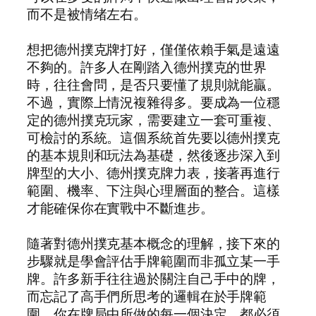
而不是被情绪左右。
想把德州撲克牌打好，僅僅依賴手氣是遠遠
不夠的。許多人在剛踏入德州撲克的世界
時，往往會問，是否只要懂了規則就能贏。
不過，實際上情況複雜得多。要成為一位穩
定的德州撲克玩家，需要建立一套可重複、
可檢討的系統。這個系統首先要以德州撲克
的基本規則和玩法為基礎，然後逐步深入到
牌型的大小、德州撲克牌力表，接著再進行
範圍、機率、下注與心理層面的整合。這樣
才能確保你在實戰中不斷進步。
隨著對德州撲克基本概念的理解，接下來的
步驟就是學會評估手牌範圍而非孤立某一手
牌。許多新手往往過於關注自己手中的牌，
而忘記了高手們所思考的邏輯在於手牌範
圍。你在牌局中所做的每一個決定，都必須