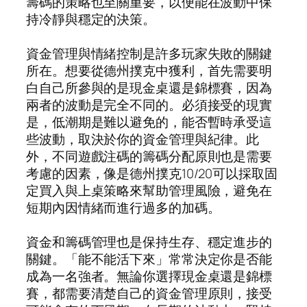
籌碼的策略也至關重要，以便能在波動中保
持冷靜與穩定的決策。
資金管理與情緒控制是許多玩家失敗的關鍵
所在。想要從德州撲克中獲利，首先需要明
白自己所參與的是現金桌還是錦標賽，因為
兩者的波動是完全不同的。必須接受的現實
是，低潮期是難以避免的，能否暫時承受這
些波動，取決於你的資金管理與紀律。此
外，不同遊戲注碼的籌碼分配原則也是需要
考慮的因素，像是德州撲克10/20可以採取固
定買入與上桌策略來幫助管理風險，避免在
短期內因情緒而進行過多的加碼。
資金和籌碼管理也是保持生存、穩定進步的
關鍵。「能不能活下來」常常決定你是否能
成為一名強者。無論你選擇現金桌還是錦標
賽，都需要清楚自己的資金管理原則，接受