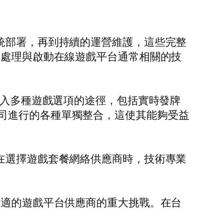
統部署，再到持續的運營維護，這些完整
則處理與啟動在線遊戲平台通常相關的技
進入多種遊戲選項的途徑，包括實時發牌
司進行的各種單獨整合，這使其能夠受益
在選擇遊戲套餐網絡供應商時，技術專業
合適的遊戲平台供應商的重大挑戰。在台