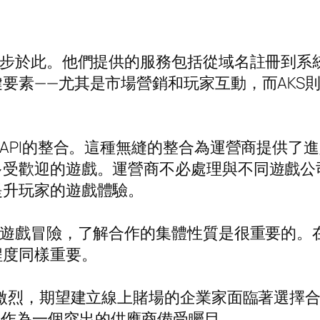
止步於此。他們提供的服務包括從域名註冊到系
要素——尤其是市場營銷和玩家互動，而AKS
戲API的整合。這種無縫的整合為運營商提供了
多受歡迎的遊戲。運營商不必處理與不同遊戲公
提升玩家的遊戲體驗。
的遊戲冒險，了解合作的集體性質是很重要的。
程度同樣重要。
發激烈，期望建立線上賭場的企業家面臨著選擇
twork作為一個突出的供應商備受矚目。