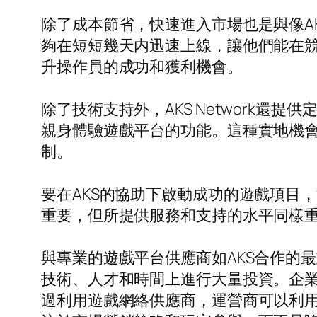
除了成本節省，快速進入市場也是與像A
夠在短短幾天内迅速上線，讓他們能在
升操作員的成功和獲利機會。
除了技術支持外，AKS Network
親身體驗遊戲平台的功能。這種實地機
制。
要在AKS的協助下啟動成功的遊戲項目
重要，但所提供服務和支持的水平同樣
與專業的遊戲平台供應商如AKS合作的
技術、人才和時間上進行大量投資。企
過利用遊戲網絡供應商，運營商可以利