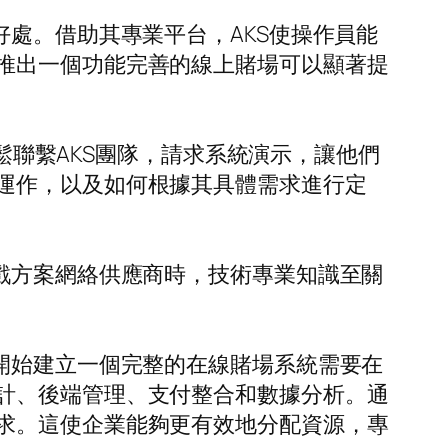
好處。借助其專業平台，AKS使操作員能
推出一個功能完善的線上賭場可以顯著提
輕鬆聯繫AKS團隊，請求系統演示，讓他們
運作，以及如何根據其具體需求進行定
戲方案網絡供應商時，技術專業知識至關
開始建立一個完整的在線賭場系統需要在
計、後端管理、支付整合和數據分析。通
求。這使企業能夠更有效地分配資源，專