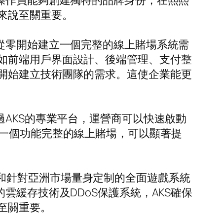
操作員能夠創建獨特的品牌身份，在熙熙
來說至關重要。
從零開始建立一個完整的線上賭場系統需
如前端用戶界面設計、後端管理、支付整
開始建立技術團隊的需求。這使企業能更
過AKS的專業平台，運營商可以快速啟動
出一個功能完整的線上賭場，可以顯著提
度競爭和針對亞洲市場量身定制的全面遊戲系統
雲緩存技術及DDoS保護系統，AKS確保
至關重要。