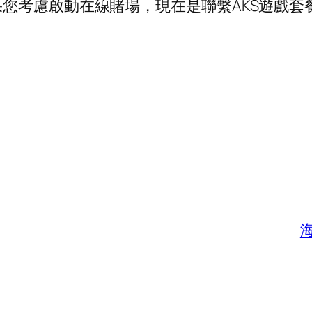
您考慮啟動在線賭場，現在是聯繫AKS遊戲套