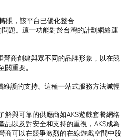
轉賬，該平台已優化整合
關的問題。這一功能對於台灣的計劃網絡運
運營商創建與眾不同的品牌形象，以在競
至關重要。
續維護的支持。這種一站式服務方法減輕
解與可靠的供應商如AKS遊戲套餐網絡
品以及對安全和支持的重視，AKS成為
營商可以在競爭激烈的在線遊戲空間中脫