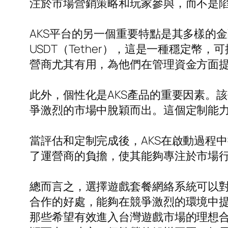
注於市場營銷策略和玩家參與，而不是
AKS平台的另一個重要特點是其多樣的
USDT（Tether），這是一種穩定
營商尤其有用，為他們在管理資金方面
此外，個性化是AKS產品的重要因素。
爭激烈的市場中脫穎而出。這個定制能
當評估和定制完成後，AKS在啟動過程
了運營商的負擔，使其能夠專注於市場
總而言之，選擇遊戲套餐網絡系統可以對
合作的好處，能夠在競爭激烈的環境中提
那些希望有效進入台灣遊戲市場的理想