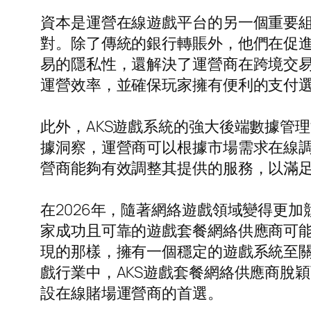
資本是運營在線遊戲平台的另一個重要組
對。除了傳統的銀行轉賬外，他們在促進
易的隱私性，還解決了運營商在跨境交易
運營效率，並確保玩家擁有便利的支付
此外，AKS遊戲系統的強大後端數據管
據洞察，運營商可以根據市場需求在線
營商能夠有效調整其提供的服務，以滿
在2026年，隨著網絡遊戲領域變得更
家成功且可靠的遊戲套餐網絡供應商可
現的那樣，擁有一個穩定的遊戲系統至
戲行業中，AKS遊戲套餐網絡供應商脫
設在線賭場運營商的首選。