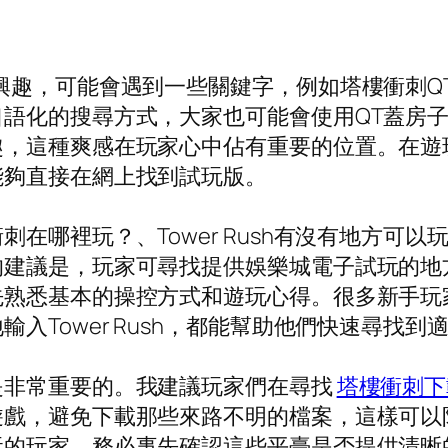
興趣，可能會遇到一些關鍵字，例如塔樓衝刺Q
語化的搜尋方式，大家也可能會使用QT蓋房子
，這種爽感在玩家心中佔有重要的位置。在遊
能夠直接在網上找到試玩版。
在哪裡玩？、Tower Rush有沒有地方可
的建議是，玩家可尋找提供娛樂城電子試玩的地
先熟悉基本的操控方式和遊玩心得。很多新手玩
入Tower Rush，都能幫助他們快速尋找到
是非常重要的。我建議玩家們在尋找
塔樓衝刺下
遊戲，避免下載那些來路不明的檔案，這樣可以
玩的玩家，務必事先確認這些平臺是否提供清晰