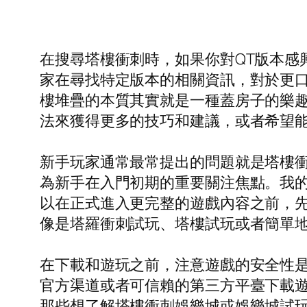
在搜尋塔樓衝刺時，如果你對QT版本感
家在尋找特定版本的相關資訊，對於更口
樓堆疊的本質其實就是一種蓋房子的樂趣
法來獲得更多的技巧和建議，或者希望
新手玩家通常最常提出的問題就是塔樓衝刺
為新手在入門初期的重要關注焦點。我
以在正式進入更完整的遊戲內容之前，
像是塔羅衝刺試玩、塔樓試玩或者簡單地輸
在下載和遊玩之前，注意遊戲的安全性
官方渠道或者可信賴的第三方平臺下載
那些想了解塔樓衝刺娛樂城或娛樂城試