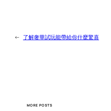
←
了解奢華試玩能帶給你什麼驚喜
MORE POSTS