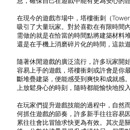
息，確保自己在遊戲中能有更為安心的
在現今的遊戲市場中，塔樓衝刺（Towe
吸引了大量玩家。對於喜歡在有限時間
需做的就是在恰當的時間點將建築材料
還是在手機上消磨碎片化的時間，這款
隨著休閒遊戲的廣泛流行，許多玩家開
容易上手的遊戲，塔樓衝刺或許會是你
斷堆疊建築，便能感受到爽快和成就感
上放鬆身心的時刻，隨時都能愉快地投
在玩家們提升遊戲技能的過程中，自然
何抓住遊戲的節奏，許多新手往往容易
累往往會比冒險求快更為有效。其次是