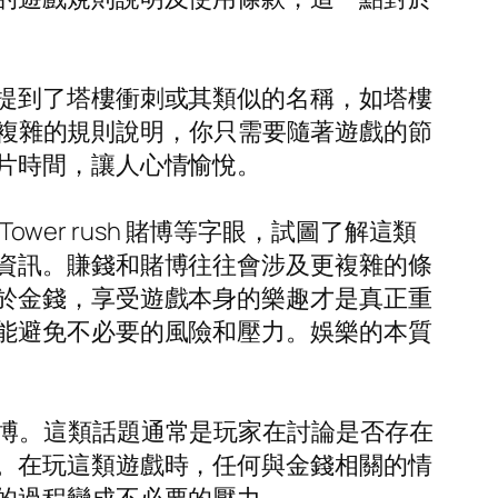
提到了塔樓衝刺或其類似的名稱，如塔樓
無需複雜的規則說明，你只需要隨著遊戲的節
片時間，讓人心情愉悅。
wer rush 賭博等字眼，試圖了解這類
資訊。賺錢和賭博往往會涉及更複雜的條
於金錢，享受遊戲本身的樂趣才是真正重
能避免不必要的風險和壓力。娛樂的本質
sh賭博。這類話題通常是玩家在討論是否存在
。在玩這類遊戲時，任何與金錢相關的情