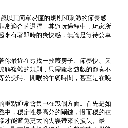
款遊戲以其簡單易懂的規則和刺激的節奏感
非常適合的選擇。其遊玩過程中，玩家所
起來有著即時的爽快感，無論是等待公車
若你最近在尋找一款蓋房子、節奏快、又
瞭解複雜的規則，只需隨著遊戲的節奏不
等公交時、閒暇的午餐時間，甚至是在晚
的重點通常會集中在幾個方面。首先是如
戲中，穩定性是高分的關鍵，慢而穩的積
樣才能避免更大的失誤帶來的損失。最