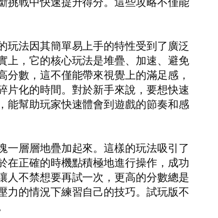
斷挑戰中快速提升得分。這些攻略不僅能
的玩法因其簡單易上手的特性受到了廣泛
實上，它的核心玩法是堆疊、加速、避免
高分數，這不僅能帶來視覺上的滿足感，
碎片化的時間。對於新手來說，要想快速
，能幫助玩家快速體會到遊戲的節奏和感
塊一層層地疊加起來。這樣的玩法吸引了
於在正確的時機點積極地進行操作，成功
讓人不禁想要再試一次，更高的分數總是
壓力的情況下練習自己的技巧。試玩版不
。