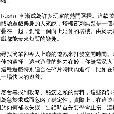
體驗。
r Rush）漸漸成為許多玩家的熱門選擇。這
內體驗遊戲樂趣的人來說，塔樓衝刺無疑是一個
堆疊在一起，創造一個向上延伸的塔樓。由於玩
遊戲都能帶來短暫的樂趣。
始尋找簡單卻令人上癮的遊戲來打發空閒時間。
最佳的選擇。這款遊戲的魅力在於，你無需深入
。這種遊戲特別適合在碎片時間內進行，比如在
入一場快速的遊戲。
而然會尋找到攻略、秘笈之類的資料，這些資訊
因為急於求成而忽略了穩定性，實際上，在這遊
關於如何補救失誤，出錯時首先要學會止損，這