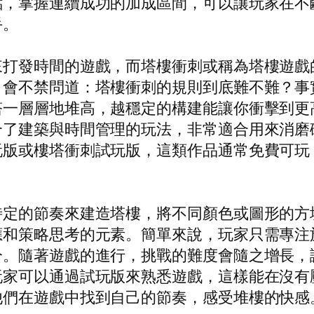
點，掌握連續成功的加成區間，可以讓玩家在不
手。
來打發時間的遊戲，而塔樓衝刺或稱為塔樓遊戲
，會不禁問道：塔樓衝刺的規則到底難不難？事
塔一層層地堆高，越穩定的構建能讓你衝擊到更
合了建築與時間管理的玩法，非常適合用來消磨
玩版或樓塔衝刺試玩版，這類作品通常免費可玩
特定的節奏來建造塔樓，將不同顏色或圖形的方
應和策略思考的元素。簡單來說，玩家只需專注
分。隨著遊戲的進行，挑戰的難度會隨之增長，
玩家可以通過試玩版來熟悉遊戲，這樣能在沒有
他們在遊戲中找到自己的節奏，感受堆樓的快感