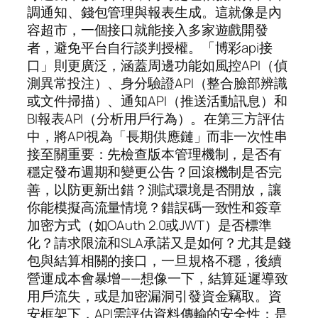
調通知、錢包管理與報表生成。這就像是內
容超市，一個接口就能接入多家遊戲開發
者，避免平台自行談判授權。「博彩api接
口」則更廣泛，涵蓋周邊功能如風控API（偵
測異常投注）、身分驗證API（整合臉部辨識
或文件掃描）、通知API（推送活動訊息）和
BI報表API（分析用戶行為）。在第三方評估
中，將API視為「長期供應鏈」而非一次性串
接至關重要：先檢查版本管理機制，是否有
穩定發布週期和變更公告？回滾機制是否完
善，以防更新出錯？測試環境是否開放，讓
你能模擬高流量情境？錯誤碼一致性和簽章
加密方式（如OAuth 2.0或JWT）是否標準
化？請求限流和SLA承諾又是如何？尤其是錢
包與結算相關的接口，一旦規格不穩，後續
營運成本會暴增——想像一下，結算延遲導致
用戶流失，或是加密漏洞引發資金竊取。資
安框架下，API需評估資料傳輸的安全性：是