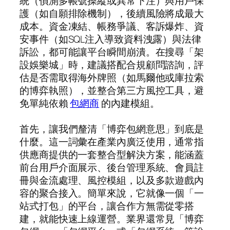
統（偵測多帳號操縱或異常下注）與用戶保
護（如自願排除機制），後續風險將成最大
成本。資金凍結、帳務爭議、客訴爆炸、資
安事件（如SQL注入導致資料洩露）與法律
訴訟，都可能讓平台瞬間崩潰。在搜尋「架
設娛樂城」時，建議搭配合規顧問諮詢，評
估是否需取得海外牌照（如馬爾他或庫拉索
的博弈執照），並整合第三方風控工具，避
免單純依賴
包網商
的內建模組。
首先，讓我們釐清「博弈包網意思」到底是
什麼。這一詞彙在產業內廣泛使用，通常指
供應商提供的一套整合型解決方案，能涵蓋
前台用戶介面展示、後台管理系統、會員註
冊與金流處理、風控模組，以及多款遊戲內
容的聚合接入。簡單來說，它就像一個「一
站式打包」的平台，讓合作方無需從零搭
建，就能快速上線運營。業界還常見「博弈