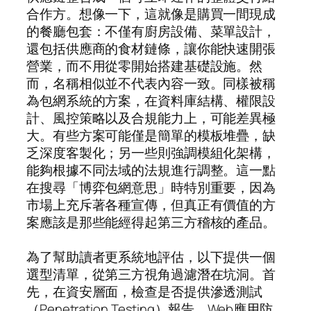
合作方。想像一下，這就像是購買一間現成
的餐廳包套：不僅有廚房設備、菜單設計，
還包括供應商的食材鏈條，讓你能快速開張
營業，而不用從零開始搭建基礎設施。然
而，名稱相似並不代表內容一致。同樣被稱
為包網系統的方案，在資料庫結構、權限設
計、風控策略以及合規能力上，可能差異極
大。有些方案可能僅是簡單的模板堆疊，缺
乏深度客製化；另一些則強調模組化架構，
能夠根據不同法域的法規進行調整。這一點
在搜尋「博弈包網意思」時特別重要，因為
市場上充斥著各種宣傳，但真正有價值的方
案應該是那些能經得起第三方稽核的產品。
為了幫助讀者更系統地評估，以下提供一個
選型清單，從第三方視角過濾潛在坑洞。首
先，在資安層面，檢查是否提供滲透測試
（Penetration Testing）報告、Web應用防