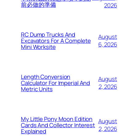
前必做的準備
2026
RC Dump Trucks And
August
Excavators For A Complete
6, 2026
Mini Worksite
Length Conversion
August
Calculator For Imperial And
2, 2026
Metric Units
My Little Pony Moon Edition
August
Cards And Collector Interest
2, 2026
Explained