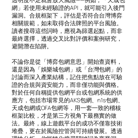
網」若使用未經驗證的API，就可能引入後門
漏洞。合規框架下，評估是否符合台灣博弈
相關規範，如未取得合法牌照的平台風險。
讀者搜尋這些詞時，應視為篩選起點，而非
最終選擇，透過交叉比對評價和案例研究，
避開潛在陷阱。
不論你是從「博弈包網意思」開始查資料，
還是因為「娛樂城包網」或「台灣包網」的
討論而深入產業結構，記住把焦點放在可驗
證的合規與資安能力，而非僅功能與價格。
對於任何自稱提供包網平台或包網系統的供
應方，包括市場常見的AKS包網、n1s包網、
天成包網或OFA包網等，用一套一致的稽核
框架比較，才是第三方視角下最務實的做
法。最終，線上遊戲平台的成功不僅靠技術
堆疊，更在於風險控管與可持續發展。透過