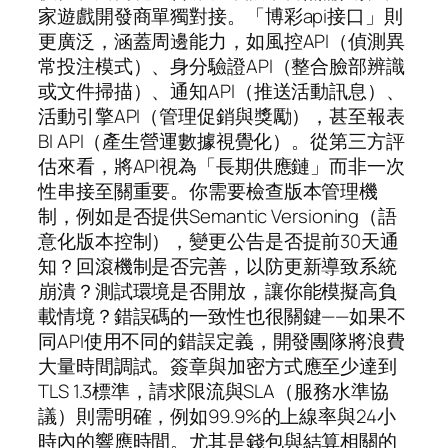
家遊戲開發商單獨對接。「博彩api接口」則
更廣泛，涵蓋周邊能力，如風控API（偵測異
常投注模式）、身分驗證API（整合臉部辨識
或文件掃描）、通知API（推送活動訊息）、
活動引擎API（管理促銷與獎勵），甚至報表
BI API（產生營運數據視覺化）。從第三方評
估來看，將API視為「長期供應鏈」而非一次
性串接至關重要。你需要檢查版本管理機
制，例如是否提供Semantic Versioning（語
意化版本控制），變更公告是否提前30天通
知？回滾機制是否完善，以防更新導致系統
崩潰？測試環境是否開放，讓你能模擬高負
載情境？錯誤碼的一致性也很關鍵——如果不
同API使用不同的錯誤定義，開發團隊將浪費
大量時間調試。簽章與加密方式應至少達到
TLS 1.3標準，請求限流與SLA（服務水準協
議）則需明確，例如99.9%的上線率與24小
時內的響應時間。尤其是錢包與結算相關的