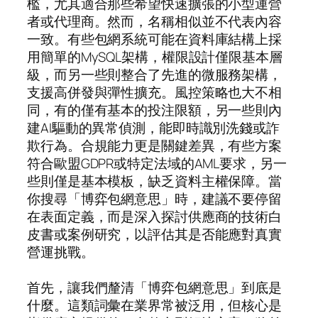
檻，尤其適合那些希望快速擴張的小型運營
者或代理商。然而，名稱相似並不代表內容
一致。有些包網系統可能在資料庫結構上採
用簡單的MySQL架構，權限設計僅限基本層
級，而另一些則整合了先進的微服務架構，
支援高併發與彈性擴充。風控策略也大不相
同，有的僅有基本的投注限額，另一些則內
建AI驅動的異常偵測，能即時識別洗錢或詐
欺行為。合規能力更是關鍵差異，有些方案
符合歐盟GDPR或特定法域的AML要求，另一
些則僅是基本模板，缺乏資料主權保障。當
你搜尋「博弈包網意思」時，建議不要停留
在表面定義，而是深入探討供應商的技術白
皮書或案例研究，以評估其是否能應對真實
營運挑戰。
首先，讓我們釐清「博弈包網意思」到底是
什麼。這類詞彙在業界常被泛用，但核心是