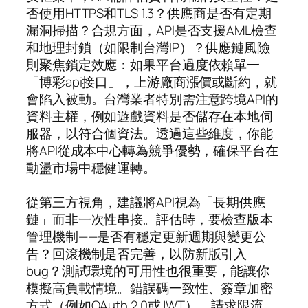
否使用HTTPS和TLS 1.3？供應商是否有定期
漏洞掃描？合規方面，API是否支援AML檢查
和地理封鎖（如限制台灣IP）？供應鏈風險
則聚焦鎖定效應：如果平台過度依賴單一
「博彩api接口」，上游廠商漲價或斷約，就
會陷入被動。台灣業者特別需注意跨境API的
資料主權，例如遊戲資料是否儲存在本地伺
服器，以符合個資法。透過這些維度，你能
將API從成本中心轉為競爭優勢，確保平台在
動盪市場中穩健運轉。
從第三方視角，建議將API視為「長期供應
鏈」而非一次性串接。評估時，要檢查版本
管理機制——是否有穩定更新週期與變更公
告？回滾機制是否完善，以防新版引入
bug？測試環境的可用性也很重要，能讓你
模擬高負載情境。錯誤碼一致性、簽章加密
方式（例如OAuth 2.0或JWT）、請求限流