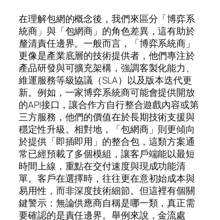
在理解包網的概念後，我們來區分「博弈系
統商」與「包網商」的角色差異，這有助於
釐清責任邊界。一般而言，「博弈系統商」
更像是產業底層的技術提供者，他們專注於
產品研發與可擴充架構，強調客製化能力、
維運服務等級協議（SLA）以及版本迭代更
新。例如，一家博弈系統商可能會提供開放
的API接口，讓合作方自行整合遊戲內容或第
三方服務，他們的價值在於長期技術支援與
穩定性升級。相對地，「包網商」則更傾向
於提供「即插即用」的整合包，這類方案通
常已經預載了多個模組，讓客戶端能以最短
時間上線，重點在交付速度與現成功能清
單。客戶在選擇時，往往更在意初始成本與
易用性，而非深度技術細節。但這裡有個關
鍵警示：無論供應商自稱是哪一類，真正需
要確認的是責任邊界。舉例來說，金流處