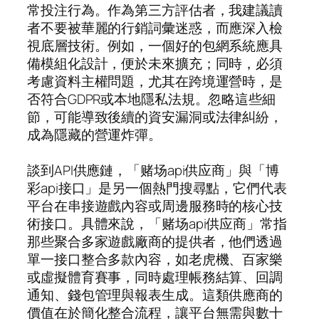
常投注行為。作為第三方評估者，我建議讀
者不要被華麗的行銷詞彙迷惑，而應深入檢
視底層技術。例如，一個好的包網系統應具
備模組化設計，便於未來擴充；同時，必須
考慮資料主權問題，尤其在跨境運營時，是
否符合GDPR或本地隱私法規。忽略這些細
節，可能導致後續的資安漏洞或法律糾紛，
成為隱藏的營運炸彈。
談到API供應鏈，「赌场api供应商」與「博
彩api接口」是另一個熱門搜尋點，它們代表
平台在串接遊戲內容或周邊服務時的核心技
術接口。具體來說，「赌场api供应商」常指
那些聚合多家遊戲廠商的提供者，他們透過
單一接口整合多款內容，如老虎機、百家樂
或虛擬體育賽事，同時處理帳務結算、回調
通知、錢包管理與報表生成。這類供應商的
價值在於簡化整合流程，讓平台無需與數十