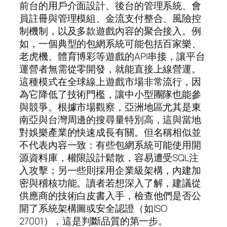
前台的用戶介面設計、後台的管理系統、會
員註冊與管理模組、金流支付整合、風險控
制機制，以及多款遊戲內容的聚合接入。例
如，一個典型的包網系統可能包括百家樂、
老虎機、體育博彩等遊戲的API串接，讓平台
運營者無需從零開發，就能直接上線營運。
這種模式在全球線上遊戲市場非常流行，因
為它降低了技術門檻，讓中小型團隊也能參
與競爭。根據市場觀察，亞洲地區尤其是東
南亞與台灣周邊的搜尋量特別高，這與當地
對娛樂產業的快速成長有關。但名稱相似並
不代表內容一致：有些包網系統可能使用開
源資料庫，權限設計鬆散，容易遭受SQL注
入攻擊；另一些則採用企業級架構，內建加
密與稽核功能。讀者若想深入了解，建議從
供應商的技術白皮書入手，檢查他們是否公
開了系統架構圖或安全認證（如ISO
27001），這是判斷品質的第一步。