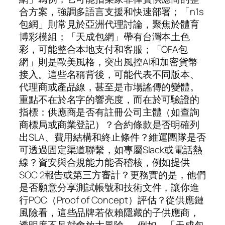
合方案，強調多語言支援和快速部署；「n1s
包網」則常見於亞洲代理討論，聚焦於體育
博彩模組；「天成包網」帶有台灣本土色
彩，可能整合本地支付和客服；「OFA包
網」則是歐美風格，突出風控AI和加密貨幣
接入。這些名稱背後，可能代表不同版本、
代理商或產品線，甚至是市場謠傳的變體。
重點不在於名字的響亮度，而在於可驗證的
指標：供應商是否有註冊公司主體（如查詢
商標局或商業登記）？合約條款是否明確列
出SLA、費用結構和終止條件？維運團隊是否
可透過固定渠道聯繫，如專屬Slack或電話熱
線？資安與合規能力能否稽核，例如提供
SOC 2報告或第三方審計？更務實的是，他們
是否願意分享測試帳號和技術文件，讓你進
行POC（Proof of Concept）評估？從供應鏈
風險看，這些品牌若依賴隱藏的子供應商，
透明度不足就會放大風險——例如，「天成包