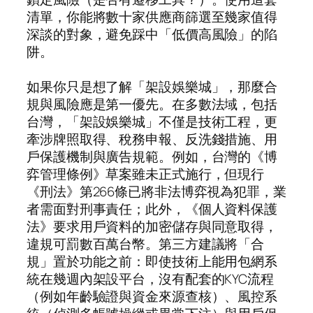
清單，你能將數十家供應商篩選至幾家值得
深談的對象，避免踩中「低價高風險」的陷
阱。
如果你只是想了解「架設娛樂城」，那麼合
規與風險應是第一優先。在多數法域，包括
台灣，「架設娛樂城」不僅是技術工程，更
牽涉牌照取得、稅務申報、反洗錢措施、用
戶保護機制與廣告規範。例如，台灣的《博
弈管理條例》草案雖未正式施行，但現行
《刑法》第266條已將非法博弈視為犯罪，業
者需面對刑事責任；此外，《個人資料保護
法》要求用戶資料的加密儲存與同意取得，
違規可罰數百萬台幣。第三方建議將「合
規」置於功能之前：即使技術上能用包網系
統在幾週內架設平台，沒有配套的KYC流程
（例如年齡驗證與資金來源查核）、風控系