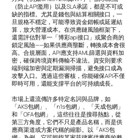
（防止API濫用）以及SLA承諾，都是不可或
缺的指標。尤其是錢包與結算相關接口，一
旦規格不穩定，可能導致資金錯帳或延遲結
算，放大營運成本。在供應鏈風險框架下，
還需評估對單一「博彩api接口」或聚合商的
鎖定風險——如果供應商壟斷，轉換成本會很
高。合規層面，API應支持AML篩選與資料加
密，確保跨境資料傳輸不違法。資安則要求
端到端加密與定期漏洞掃描，避免接口成為
攻擊入口。透過這些審核，你能確保API不僅
即時可用，還能支撐平台的可持續成長。
市場上還流傳許多特定名詞與品牌，如
「AKS包網」、「n1s包網」、「天成包網」
和「OFA包網」，這些往往是搜尋熱點，從
第三方角度，它們不只是產品名稱，而是供
應商渠道或方案代稱的縮影。以「AKS包
網」為例，它可能指某家菲律賓供應商的整