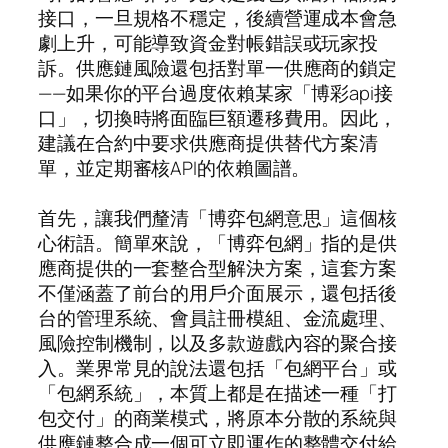
接口，一旦規格不穩定，後續營運成本會急
劇上升，可能導致資金對帳錯誤或玩家投
訴。供應鏈風險還包括對單一供應商的鎖定
——如果你的平台過度依賴某家「博彩api接
口」，切換時將面臨巨額遷移費用。因此，
建議在合約中要求供應商提供替代方案清
單，並定期審核API的依賴圖譜。
首先，讓我們釐清「博弈包網意思」這個核
心術語。簡單來說，「博弈包網」指的是供
應商提供的一套整合型解決方案，這套方案
不僅涵蓋了前台的用戶介面展示，還包括後
台的管理系統、會員註冊模組、金流處理、
風險控制機制，以及多款遊戲內容的聚合接
入。業界常見的說法還包括「包網平台」或
「包網系統」，本質上都是在描述一種「打
包交付」的商業模式，將原本分散的系統與
供應鏈整合成一個可立即運作的整體交付給