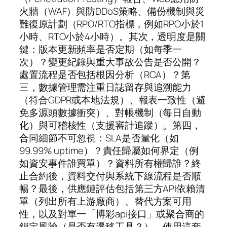
火牆（WAF）與防DDoS策略、備份機制與災
難復原計劃（RPO/RTO指標，例如RPO小於1
小時、RTO小於4小時）。其次，透明度是關
鍵：版本更新頻率是否定期（如每季一
次）？變更紀錄與重大事故公告是否公開？
處置流程是否包括根因分析（RCA）？第
三，數據管理需注重日誌留存與追溯能力
（符合GDPR或本地法規）、報表一致性（避
免多源頭數據衝突）、對帳機制（每日自動
化）與可稽核性（支援審計追蹤）。第四，
合同細節不可忽視：SLA是否量化（如
99.99% uptime）？責任歸屬如何界定（例
如資安事件誰買單）？資料所有權歸誰？終
止合約後，資料交付與系統下線流程是否順
暢？最後，供應鏈評估包括第三方API依賴清
單（列出所有上游廠商）、替代方案可用
性，以及對單一「博彩api接口」或聚合商的
鎖定風險（是否有遷移工具？）。使用這套