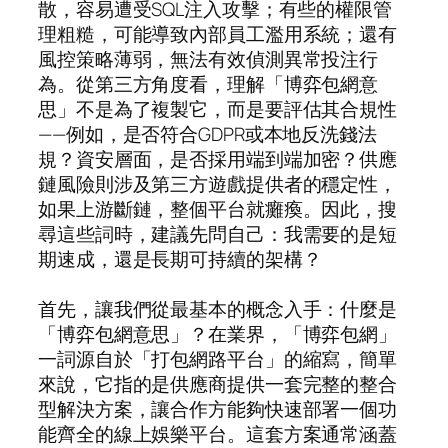
散，容易遭受SQL注入攻擊；有些的權限管
理粗糙，可能導致內部員工濫用系統；還有
風控策略薄弱，無法有效偵測異常投注行
為。從第三方角度看，理解「博弈包網意
思」不是為了複製它，而是要評估其合規性
——例如，是否符合GDPR或本地反洗錢法
規？資安層面，是否採用端到端加密？供應
鏈風險則涉及第三方遊戲提供者的穩定性，
如果上游斷鏈，整個平台就癱瘓。因此，搜
尋這些詞時，建議先問自己：我需要的是短
期速成，還是長期可持續的架構？
首先，讓我們從最基本的概念入手：什麼是
「博弈包網意思」？在業界，「博弈包網」
一詞源自於「打包網路平台」的縮寫，簡單
來說，它指的是供應商提供一套完整的整合
型解決方案，讓合作方能夠快速部署一個功
能齊全的線上娛樂平台。這套方案通常涵蓋