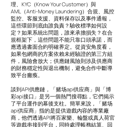
理、KYC（Know Your Customer）與
AML（Anti-Money Laundering）合規、風控
監控、客服支援、資料保存以及事件通報，
這些環節到底由誰負責？驗收標準如何設
定？如果系統出問題，誰來承擔損失？在合
規框架下，這些問題不能只靠口頭承諾，而
應透過書面合約明確界定。從資安角度看，
如果包網商的方案依賴未經驗證的第三方組
件，風險會放大；供應鏈風險則涉及供應商
的財務穩定性與退出機制，避免合作中斷導
致平台癱瘓。
談到API供應鏈，「赌场api供应商」與「博
彩api接口」是另一個熱門搜尋點，它們揭示
了平台運作的幕後支柱。簡單來說，「赌场
api供应商」指的是提供遊戲內容的專業廠
商，他們透過API將百家樂、輪盤或真人荷官
等遊戲串接到平台，同時處理帳務結算、回