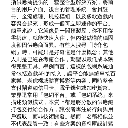
指供應商提供的一套整合型解決方案，將前
台的用戶介面、後台的管理系統、會員註
冊、金流處理、風控模組，以及多款遊戲內
容聚合起來，形成一個可立即運作的平台。
簡單來說，它就像是一間預製屋，你不用從
零搭建，就能快速入住，但內部結構的穩固
度卻因供應商而異。有些人搜尋「博弈包
網」時，可能只是好奇這是什麼概念；其他
人則是已經在考慮合作，期望以最低成本獲
得完整工具。舉例而言，這樣的包網系統通
常包括遊戲API的接入，讓平台能無縫串接百
家樂、老虎機或體育博彩等內容，同時整合
支付閘道如信用卡、電子錢包或加密貨幣。
業界還常用「包網平台」或「包網系統」來
描述類似模式，本質上都是將分散的供應鏈
打包交付給合作方，讓後者專注於行銷與用
戶獲取，而非技術開發。然而，名稱相似並
不代表品質一致：有些方案的資料庫設計鬆