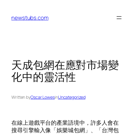
Skip
to
newstubs.com
content
天成包網在應對市場變
化中的靈活性
Written by
Oscar Lowes
in
Uncategorized
在線上遊戲平台的產業語境中，許多人會在
搜尋引擎輸入像「娛樂城包網」、「台灣包