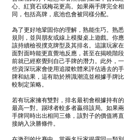
心、紅寶石或梅花更高。如果兩手牌完全相
同，包括高牌，底池也會被同樣分配。
為了更好地鞏固你的理解，熟能生巧。熟悉
規則，並與朋友或線上模擬桌上遊戲。你應
該持續檢視撲克牌型及其排名。這讓玩家在
面對面時能更直覺地反應，甚至在揭曉階段
前就已經察覺到自己手牌的潛力。此外，一
些資深玩家會使用追蹤軟體來評估過去的手
牌和結果，這有助於辨識潮流並根據手牌比
較制定策略。
若有玩家擁有雙對，排名最初會根據持有的
最高一對。踢球者較多者贏得該局。如果兩
手牌同時出出相同三條，該對子的價值將直
接納入決勝條件。
在激烈的比賽中，當兩名玩家揭露同一類別