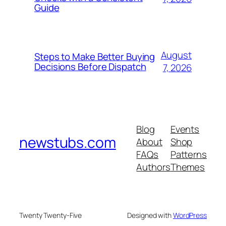
Guide
August
Steps to Make Better Buying
Decisions Before Dispatch
7, 2026
Blog
Events
newstubs.com
About
Shop
FAQs
Patterns
Authors
Themes
Twenty Twenty-Five
Designed with
WordPress