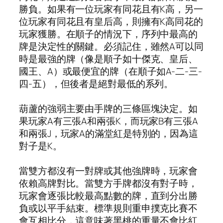
勝負。如果有一位玩家有同花且有K高，另一
位玩家有同花且有皇后高，則擁有K高同花的
玩家獲勝。在順子的情況下，序列中最高的
牌是決定性的關鍵。必須記住，雖然A可以同
時是最強的牌（像是順子如十傑克、皇后、
國王、A）或最便宜的牌（在順子如A-二-三-
四-五），但後者是絕對最低的系列。
葫蘆的強弱主要由手牌的三條區塊決定。如
果玩家A有三張A和兩張K，而玩家B有三張A
和兩張J，玩家A的滿堂紅是特別的，因為這
對子是K。
當雙方都沒有一對牌或其他強牌時，玩家會
依賴高牌對比。當雙方手牌都沒有對子時，
玩家會逐張比較最高點數的牌，直到分出勝
負或以平手結束。標準規則重申撲克比賽不
會互相比分，這意味著黑桃的重量不會比紅