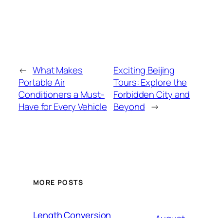
←
What Makes
Exciting Beijing
Portable Air
Tours: Explore the
Conditioners a Must-
Forbidden City and
Have for Every Vehicle
Beyond
→
MORE POSTS
Length Conversion