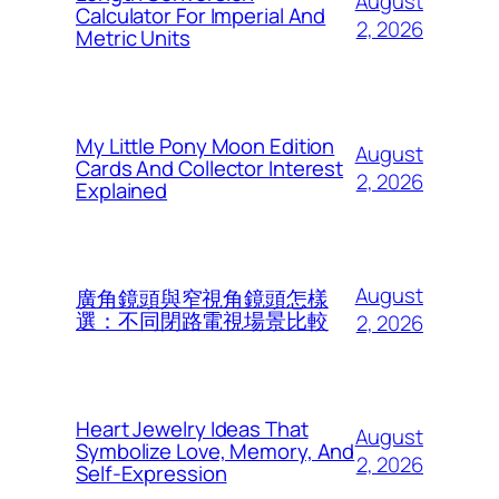
August
Calculator For Imperial And
2, 2026
Metric Units
My Little Pony Moon Edition
August
Cards And Collector Interest
2, 2026
Explained
August
廣角鏡頭與窄視角鏡頭怎樣
選：不同閉路電視場景比較
2, 2026
Heart Jewelry Ideas That
August
Symbolize Love, Memory, And
2, 2026
Self-Expression