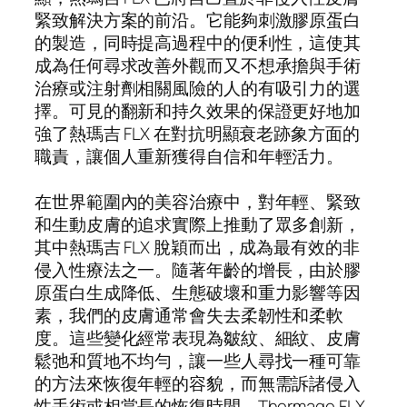
緊致解決方案的前沿。它能夠刺激膠原蛋白
的製造，同時提高過程中的便利性，這使其
成為任何尋求改善外觀而又不想承擔與手術
治療或注射劑相關風險的人的有吸引力的選
擇。可見的翻新和持久效果的保證更好地加
強了熱瑪吉 FLX 在對抗明顯衰老跡象方面的
職責，讓個人重新獲得自信和年輕活力。
在世界範圍內的美容治療中，對年輕、緊致
和生動皮膚的追求實際上推動了眾多創新，
其中熱瑪吉 FLX 脫穎而出，成為最有效的非
侵入性療法之一。隨著年齡的增長，由於膠
原蛋白生成降低、生態破壞和重力影響等因
素，我們的皮膚通常會失去柔韌性和柔軟
度。這些變化經常表現為皺紋、細紋、皮膚
鬆弛和質地不均勻，讓一些人尋找一種可靠
的方法來恢復年輕的容貌，而無需訴諸侵入
性手術或相當長的恢復時間。Thermage FLX