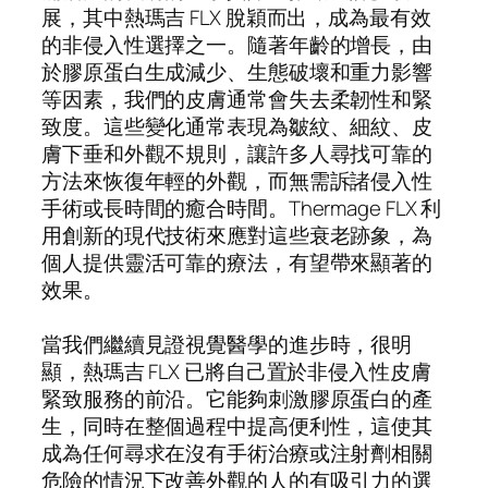
展，其中熱瑪吉 FLX 脫穎而出，成為最有效
的非侵入性選擇之一。隨著年齡的增長，由
於膠原蛋白生成減少、生態破壞和重力影響
等因素，我們的皮膚通常會失去柔韌性和緊
致度。這些變化通常表現為皺紋、細紋、皮
膚下垂和外觀不規則，讓許多人尋找可靠的
方法來恢復年輕的外觀，而無需訴諸侵入性
手術或長時間的癒合時間。Thermage FLX 利
用創新的現代技術來應對這些衰老跡象，為
個人提供靈活可靠的療法，有望帶來顯著的
效果。
當我們繼續見證視覺醫學的進步時，很明
顯，熱瑪吉 FLX 已將自己置於非侵入性皮膚
緊致服務的前沿。它能夠刺激膠原蛋白的產
生，同時在整個過程中提高便利性，這使其
成為任何尋求在沒有手術治療或注射劑相關
危險的情況下改善外觀的人的有吸引力的選