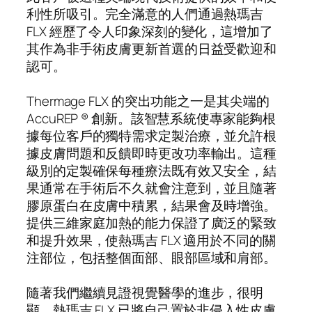
利性所吸引。完全滿意的人們通過熱瑪吉
FLX 經歷了令人印象深刻的變化，這增加了
其作為非手術皮膚更新首選的日益受歡迎和
認可。
Thermage FLX 的突出功能之一是其尖端的
AccuREP ® 創新。該智慧系統使專家能夠根
據每位客戶的獨特需求定製治療，並允許根
據皮膚問題和反饋即時更改功率輸出。這種
級別的定製確保每種療法既有效又安全，結
果通常在手術后不久就會注意到，並且隨著
膠原蛋白在皮膚中積累，結果會及時增強。
提供三維家庭加熱的能力保證了廣泛的緊致
和提升效果，使熱瑪吉 FLX 適用於不同的關
注部位，包括整個面部、眼部區域和肩部。
隨著我們繼續見證視覺醫學的進步，很明
顯，熱瑪吉 FLX 已將自己置於非侵入性皮膚