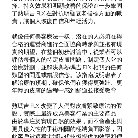
擇。持久效果和明顯改善的保證進一步鞏固
了熱瑪吉 FLX 在對抗明顯衰老指標方面的職
責，讓個人恢復自信和年輕活力。
就像任何美容療法一樣，潛在的人必須在與
合格的運營商進行全面協商時參與並抱有現
實的期望。在整個初步討論中，從業者可以
評估每個人的特定皮膚問題，制定個人化的
治療計劃，並解決與熱瑪吉 FLX 相關的任何
類型的問題或錯誤信念。該指南説明患者了
解治療的預期，確保他們在獲得更強壯、更
年輕的皮膚的過程中感到舒適並接受教育。
熱瑪吉 FLX 改變了人們對皮膚緊致療法的假
設，實際上最終成為美容行業的主要產品。
由於專注於實現自然的效果，而不會產生與
更具侵入性的手術相關的極端負面影響，因
此客戶被這種尖端現代技術提供的效率和便