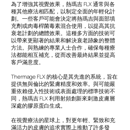
為了增強其視覺效果，熱瑪吉 FLX 通常與各
種其他療法相匹配，以制定全面的年輕化計
劃。一些客戶可能會決定將熱瑪吉與面部填
充劑或肉毒桿菌毒素混合使用，以提高其抗
衰老計劃的總體效果。這種多方面的技術可
以帶來更顯著的結果和解決衰老跡象的整體
方法。與熟練的專業人士合作，確保每種療
法都能相互補充，從而改善最終結果並提高
客戶滿意度。
Thermage FLX 的核心是其先進的系統，旨在
提供無與倫比的緊膚精度和效率。與可能嚴
重依賴侵入性技術或表面處理的標準技術不
同，熱瑪吉 FLX 利用射頻創新來刺激皮膚層
深處的膠原蛋白生成。
在視覺療法的星球上，對更年輕、緊致和充
滿活力的皮膚的追求實際上推動了許多發