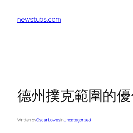
Skip
to
newstubs.com
content
德州撲克範圍的優
Written by
Oscar Lowes
in
Uncategorized