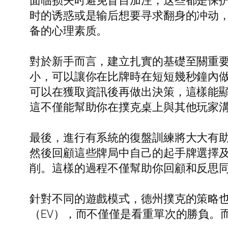
面临损失时避免盲目加注，这些都是保
时的诱惑或是输后想要寻求翻身的冲动
备的心理素质。
對於新手而言，建立扎實的基礎至關重
小，可以讓你在比牌時在短短幾秒鐘內
可以在獲取資訊後再做出決策，這樣能顯著提
這不僅能幫助你在撲克桌上與其他玩家
最後，進行有系統的復盤訓練將大大有
然後回顧這些牌局中自己的起手牌選擇
削。這樣的過程不僅幫助你回顧和反思
針對不同的遊戲模式，德州撲克的策略
（EV），而不僅僅是看重單次的勝負。