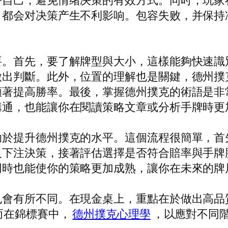
护自己，避免情绪决策的有效方式。同时，玩家
，都会对决策产生不利影响。包容失败，并保持
要。首先，要了解牌型與大小，這樣能夠快速識
做出判斷。此外，位置的理解也是關鍵，德州撲
高勝率。最後，掌握德州撲克的術語是非常必要的，
溝通，也能讓你在閱讀策略文章或分析手牌時更
助於提升德州撲克的水平。這個流程很簡單，首
及下注決策，接著評估選擇是否符合賠率與手牌
同時也能使你的策略更加成熟，讓你在未來的牌
也會有所不同。在現金桌上，重點在於做出高品
而在錦標賽中，
德州撲克心理學
，以應對不同