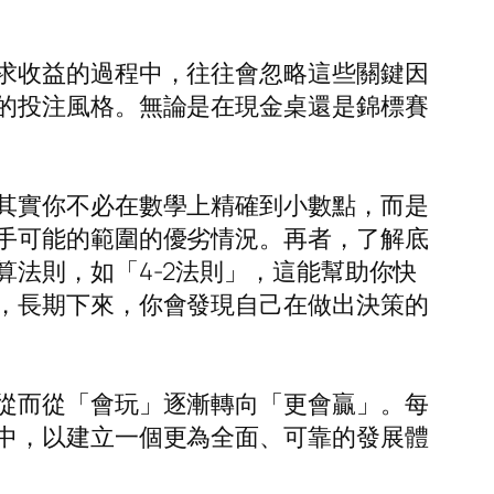
求收益的過程中，往往會忽略這些關鍵因
的投注風格。無論是在現金桌還是錦標賽
其實你不必在數學上精確到小數點，而是
手可能的範圍的優劣情況。再者，了解底
法則，如「4-2法則」，這能幫助你快
，長期下來，你會發現自己在做出決策的
從而從「會玩」逐漸轉向「更會贏」。每
中，以建立一個更為全面、可靠的發展體