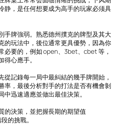
在牌桌上常常会面临情绪的挑战，下风期
冷静，是任何想要成为高手的玩家必须具
別手牌強弱。熟悉德州撲克的牌型及其大
克的玩法中，後位通常更具優勢，因為你
例如 open、3bet、cbet 等，
加得心應手。
先從記錄每一局中最糾結的幾手牌開始，
勝率，最後分析對手的打法是否有機會剝
局中迅速適應並做出最佳決策。
質的決策，並把握長期的期望值
階段的挑戰。