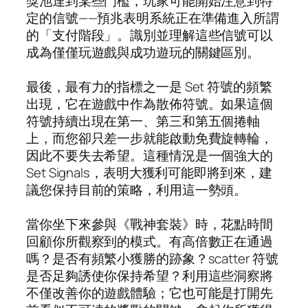
獎池達到某些門檻，玩家可能開始注意到特
定的信號——預兆表明系統正在準備進入所謂
的「支付階段」。識別並理解這些信號可以
成為僅僅玩遊戲與成功遊玩的關鍵區別。
最後，最有力的指標之一是 Set 符號的頻繁
出現，它在遊戲中作為散佈符號。如果這個
符號持續出現在第一、第三和第五個捲軸
上，而您卻只差一步就能啟動免費旋轉輪，
因此不要失去希望。這種情況是一個強大的
Set Signals，表明大獲利可能即將到來，建
議您保持目前的策略，利用這一勢頭。
當你坐下來參與《戰神套裝》時，花點時間
回顧你所觀察到的模式。有高倍數正在通過
嗎？是否有頻繁小獲勝的跡象？scatter 符號
是否足夠誘使你保持希望？利用這些洞察將
不僅改善你的遊戲體驗；它也可能是打開先