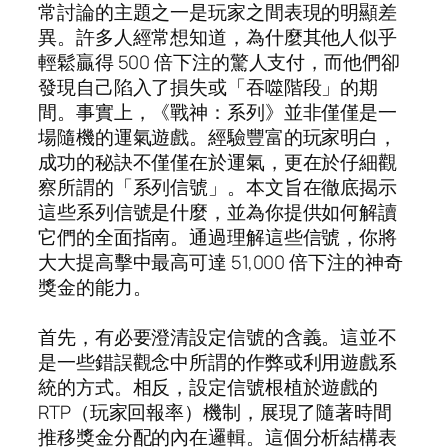
常討論的主題之一是玩家之間表現的明顯差
異。許多人經常想知道，為什麼其他人似乎
輕鬆贏得 500 倍下注的驚人支付，而他們卻
發現自己陷入了損失或「吞噬階段」的期
間。事實上，《戰神：系列》並非僅僅是一
場隨機的運氣遊戲。經驗豐富的玩家明白，
成功的秘訣不僅僅在於運氣，更在於仔細觀
察所謂的「系列信號」。本文旨在徹底揭示
這些系列信號是什麼，並為你提供如何解讀
它們的全面指南。通過理解這些信號，你將
大大提高擊中最高可達 51,000 倍下注的神奇
獎金的能力。
首先，有必要澄清設定信號的含義。這並不
是一些錯誤觀念中所謂的作弊或利用遊戲系
統的方式。相反，設定信號根植於遊戲的
RTP（玩家回報率）機制，展現了隨著時間
推移獎金分配的內在邏輯。這個分析結構表