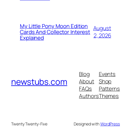
My Little Pony Moon Edition
August
Cards And Collector Interest
2, 2026
Explained
Blog
Events
newstubs.com
About
Shop
FAQs
Patterns
Authors
Themes
Twenty Twenty-Five
Designed with
WordPress