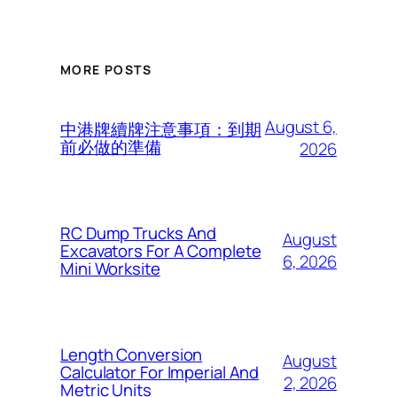
MORE POSTS
August 6,
中港牌續牌注意事項：到期
前必做的準備
2026
RC Dump Trucks And
August
Excavators For A Complete
6, 2026
Mini Worksite
Length Conversion
August
Calculator For Imperial And
2, 2026
Metric Units