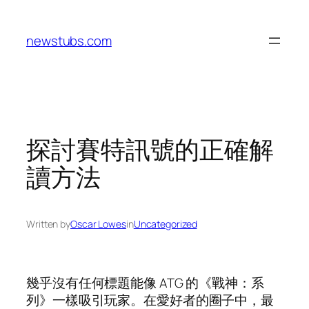
Skip
to
newstubs.com
content
探討賽特訊號的正確解
讀方法
Written by
Oscar Lowes
in
Uncategorized
幾乎沒有任何標題能像 ATG 的《戰神：系
列》一樣吸引玩家。在愛好者的圈子中，最