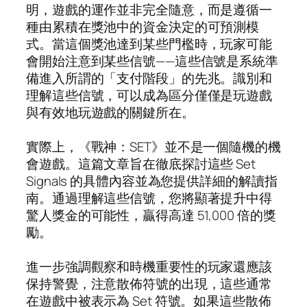
明，遊戲的運作並非完全隨意，而是遵循一
種由累積在獎池中的資金決定的可預測模
式。當這個獎池達到某些門檻時，玩家可能
會開始注意到某些信號——這些信號是系統準
備進入所謂的「支付階段」的先兆。識別和
理解這些信號，可以成為區分僅僅是玩遊戲
與有效地玩遊戲的關鍵所在。
實際上，《戰神：SET》並不是一個隨機的機
會遊戲。這篇文章旨在徹底探討這些 Set
Signals 的具體內容並為您提供詳細的解讀指
南。通過理解這些信號，您將顯著提升中得
驚人獎金的可能性，贏得高達 51,000 倍的獎
勵。
進一步強調觀察和時機重要性的玩家還應該
保持警覺，注意散佈符號的出現，這些通常
在遊戲中被表示為 Set 符號。如果這些散佈