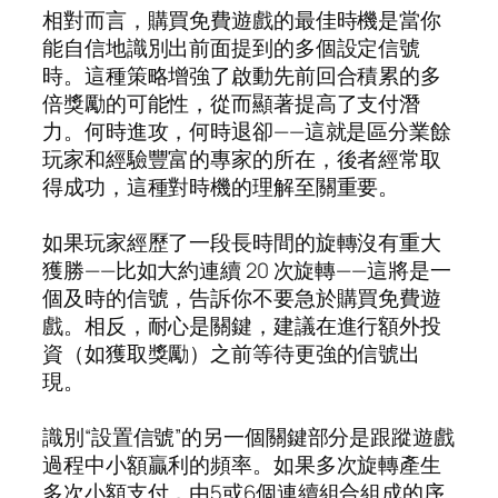
相對而言，購買免費遊戲的最佳時機是當你
能自信地識別出前面提到的多個設定信號
時。這種策略增強了啟動先前回合積累的多
倍獎勵的可能性，從而顯著提高了支付潛
力。何時進攻，何時退卻——這就是區分業餘
玩家和經驗豐富的專家的所在，後者經常取
得成功，這種對時機的理解至關重要。
如果玩家經歷了一段長時間的旋轉沒有重大
獲勝——比如大約連續 20 次旋轉——這將是一
個及時的信號，告訴你不要急於購買免費遊
戲。相反，耐心是關鍵，建議在進行額外投
資（如獲取獎勵）之前等待更強的信號出
現。
識別“設置信號”的另一個關鍵部分是跟蹤遊戲
過程中小額贏利的頻率。如果多次旋轉產生
多次小額支付，由5或6個連續組合組成的序