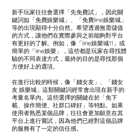
新手玩家往往會選擇「先免費試」，因此關
鍵詞如「免費娛樂城」、「免費line娛樂城」
等的出現顯得十分自然。希望透過無需儲值
的方式，讓他們在實際參與之前能夠對平台
有更好的了解。例如，像「line娛樂城11」或
簡單的「line娛樂」，這些都是玩家在尋找體
驗的不同表達方式，最終的目的是尋找那個
方便好上的選項。
在進行比較的時候，像「錢女友」、「錢女
友 娛樂城」這類關鍵詞經常會出現在新手的
考量名單內。這些選擇的關鍵在於「免下
載、操作簡便、社群口碑好」等特點。如果
使用者熟悉某個品牌，往往會更加願意在其
平台上進行嘗試，因為他們已經對這個品牌
的服務有了一定的信任感。