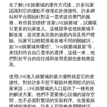
在了解LINE娛樂城的運作方式後，許多玩家
認識到它的優點不僅僅在於便捷性。許多網
站和平台開始針對這一需求提供專門的服
務，有些甚至標榜“首家LINE娛樂城”，試圖吸
引更多的玩家進入。這種競爭促使娛樂城不
斷改進，提供更為完善的遊戲內容及用戶體
驗。玩家可以輕鬆搜索各種不同的關鍵詞，
如“line娛樂城有哪些”、“line娛樂城最新”等，
來找到符合自己需求的選擇，這樣一來，他
們對於平台的信任感和使用意願也會相應提
高。
使用LINE進入娛樂城的最大優勢就是它的便
捷性。對於許多不想下載額外應用程式的玩
家來說，LINE娛樂城的入口提供了一種有效
的解決方案。他們不需要擔心設備的儲存空
間，也不必面對繁瑣的安裝程序。在搜索娛
樂城的過程中，許多人可能會使用關鍵詞