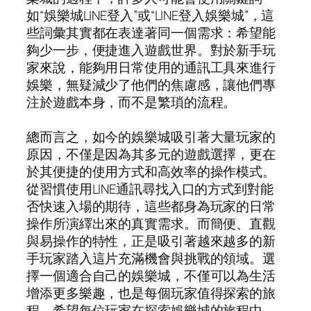
如“娛樂城LINE登入”或“LINE登入娛樂城”，這
些詞彙其實都在表達著同一個需求：希望能
夠少一步，便捷進入遊戲世界。對於新手玩
家來說，能夠用日常使用的通訊工具來進行
娛樂，無疑減少了他們的焦慮感，讓他們專
注於遊戲本身，而不是繁瑣的流程。
總而言之，如今的娛樂城吸引著大量玩家的
原因，不僅是因為其多元的遊戲選擇，更在
於其便捷的使用方式和高效率的操作模式。
從習慣使用LINE通訊尋找入口的方式到對能
否快速入場的期待，這些都身為玩家的日常
操作所演繹出來的真實需求。而簡便、直觀
與易操作的特性，正是吸引著越來越多的新
手玩家踏入這片充滿機會與挑戰的領域。選
擇一個適合自己的娛樂城，不僅可以為生活
增添更多樂趣，也是每個玩家值得探索的旅
程。希望每位玩家在探索娛樂城的旅程中，