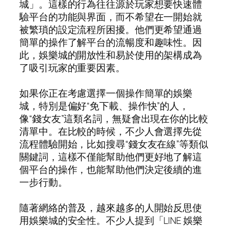
城」。這樣的行為往往源於玩家想要快速體
驗平台的功能與界面，而不希望在一開始就
被繁瑣的設定流程所困擾。他們更希望通過
簡單的操作了解平台的流暢度和趣味性。因
此，娛樂城的開放性和易於使用的架構成為
了吸引玩家的重要因素。
如果你正在考慮選擇一個操作簡單的娛樂
城，特別是偏好“免下載、操作快”的人，
像“錢女友”這類名詞，無疑會出現在你的比較
清單中。在比較的時候，不少人會選擇先從
流程體驗開始，比如搜尋“錢女友在線”等類似
關鍵詞，這樣不僅能幫助他們更好地了解這
個平台的操作，也能幫助他們決定後續的進
一步行動。
隨著網絡的普及，越來越多的人開始反思使
用娛樂城的安全性。不少人提到「LINE 娛樂