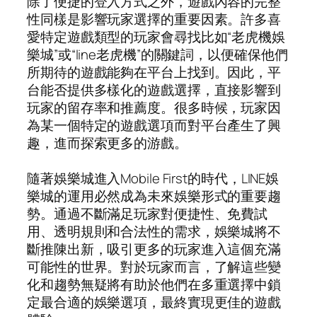
除了便捷的登入方式之外，遊戲內容的完整
性同樣是影響玩家選擇的重要因素。許多喜
愛特定遊戲類型的玩家會尋找比如“老虎機娛
樂城”或“line老虎機”的關鍵詞，以便確保他們
所期待的遊戲能夠在平台上找到。因此，平
台能否提供多樣化的遊戲選擇，直接影響到
玩家的留存率和推薦度。很多時候，玩家因
為某一個特定的遊戲選項而對平台產生了興
趣，進而探索更多的游戲。
隨著娛樂城進入Mobile First的時代，LINE娛
樂城的運用必然成為未來娛樂形式的重要趨
勢。通過不斷滿足玩家對便捷性、免費試
用、透明規則和合法性的需求，娛樂城將不
斷推陳出新，吸引更多的玩家進入這個充滿
可能性的世界。對於玩家而言，了解這些變
化和趨勢無疑將有助於他們在多重選擇中鎖
定最合適的娛樂選項，最終實現更佳的遊戲