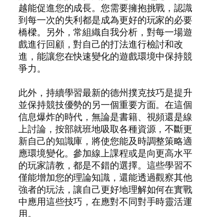
越能促進您的成長。您需要擁抱挑戰，認識
到每一次的失利都是成為更好的玩家的必要
橋樑。另外，常組織自我分析，對每一場遊
戲進行回顧，對自己的打法進行檢討和改
進，能讓您在快速變化的遊戲環境中保持競
爭力。
此外，持續學習最新的德州撲克技巧是提升
並保持競技優勢的另一個重要方面。在這個
信息爆炸的時代，無論是書籍、視頻還是線
上討論，按部就班地吸取各種資源，不斷更
新自己的知識庫，將使您能及時調整策略適
應環境變化。參加線上課程或是向更高水平
的玩家請教，都是不錯的選擇。這些學習不
僅能增加您的理論知識，還能透過觀察其他
強者的玩法，讓自己更好地理解如何在實戰
中應用這些技巧，在應對不同對手時靈活運
用。