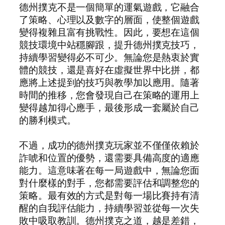
德州撲克不是一個簡單的運氣遊戲，它融合
了策略、心理以及數字的層面，使整個遊戲
變得複雜且富有挑戰性。因此，要想在這個
競技環境中站穩腳跟，提升德州撲克技巧，
持續學習變得必不可少。無論您是熱衷於實
體的競技，還是喜好在虛擬世界中比拼，都
應將上述提到的技巧與教學加以應用。隨著
時間的推移，您會發現自己在策略的運用上
變得越加得心應手，最後形成一套屬於自己
的勝利模式。
不過，成功的德州撲克玩家並不僅僅依賴於
詐唬和位置的優勢，還需要具備高度的適應
能力。這意味著在每一局遊戲中，無論您面
對什麼樣的對手，您都需要評估和調整您的
策略。最有效的方式是對每一場比賽持有清
醒的自我評估能力，持續學習並從每一次失
敗中吸取教訓。德州撲克之道，越是差錯，