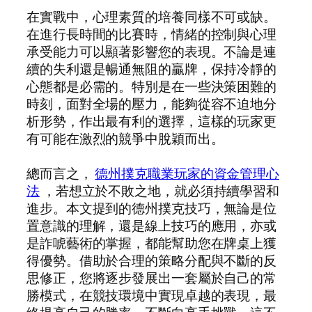
在實戰中，心理素質的培養同樣不可或缺。
在進行長時間的比賽時，情緒的控制與心理
承受能力可以顯著影響您的表現。不論是連
續的失利還是暢通無阻的贏牌，保持冷靜的
心態都是必需的。特別是在一些決策困難的
時刻，面對全場的壓力，能夠從容不迫地分
析形勢，作出最有利的選擇，這樣的玩家更
有可能在激烈的競爭中脫穎而出。
總而言之，
德州撲克職業玩家的資金管理心
法
，若想立於不敗之地，就必須持續學習和
進步。本文提到的德州撲克技巧，無論是位
置意識的理解，還是線上技巧的應用，亦或
是詐唬藝術的掌握，都能幫助您在牌桌上獲
得優勢。借助於合理的策略分配與不斷的反
思修正，您將逐步發展出一套屬於自己的常
勝模式，在競技環境中實現卓越的表現，最