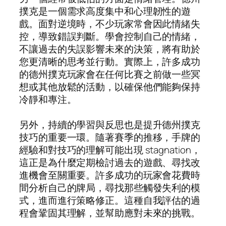
撲克是一個需求高度集中和心理韌性的遊
戲。面對逆境時，不少玩家常會因此情緒失
控，導致錯誤判斷。學會控制自己的情緒，
不讓過去的失誤影響未來的決策，將有助於
您更清晰的思考並行動。實際上，許多成功
的德州撲克玩家會在任何比賽之前做一些冥
想或其他放鬆的活動，以確保他們能夠保持
冷靜和專注。
另外，持續的學習與反思也是提升德州撲克
技巧的重要一環。隨著賽季的推移，手牌的
經驗和對技巧的理解可能出現 stagnation，
這正是為什麼定期檢討過去的遊戲、尋找改
進機會至關重要。許多成功的玩家會花費時
間分析自己的牌局，尋找那些觸發失利的模
式，進而進行策略修正。這種自我評估的過
程會鞏固其理解，並幫助應對未來的挑戰。