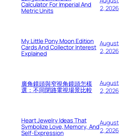
August
Calculator For Imperial And
2, 2026
Metric Units
My Little Pony Moon Edition
August
Cards And Collector Interest
2, 2026
Explained
August
廣角鏡頭與窄視角鏡頭怎樣
選：不同閉路電視場景比較
2, 2026
Heart Jewelry Ideas That
August
Symbolize Love, Memory, And
2, 2026
Self-Expression