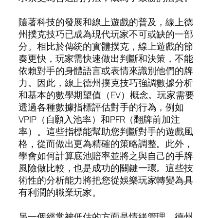
隨著科技的發展和線上遊戲的普及，線上德
州撲克技巧已成為現代玩家不可或缺的一部
分。相比於傳統的實體撲克，線上遊戲的節
奏更快，玩家需快速做出判斷和決策，不能
依賴對手的身體語言或表情來識別他們的牌
力。因此，線上德州撲克技巧強調數據分析
和基本的數學期望值（EV）概念。玩家需要
透過各種數據指標評估對手的行為，例如
VPIP（自願入池率）和PFR（翻牌前加注
率）。這些指標能幫助您判斷對手的遊戲風
格，從而做出更為精確的策略調整。此外，
學會如何計算底池賠率並將之與自己的手牌
風險做比較，也是成功的關鍵一環。這些技
術性的分析能力將把您從娛樂玩家轉變為具
有利潤的職業玩家。
另一個經常被低估的方面是情緒管理。德州