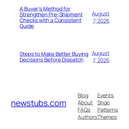
A Buyer’s Method for
August
Strengthen Pre-Shipment
Checks with a Consistent
7, 2026
Guide
August
Steps to Make Better Buying
Decisions Before Dispatch
7, 2026
Blog
Events
newstubs.com
About
Shop
FAQs
Patterns
Authors
Themes