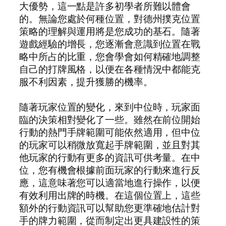
大優勢，這一點是許多初學者所難以體會
的。無論您處於何種位置，對德州撲克位置
策略的理解與運用將是您成功的基石。隨著
遊戲經驗的增長，您逐漸會意識到位置在戰
略中所占的比重，您會學會如何精確地調整
自己的打牌風格，以便在各種情況中都能克
服不利因素，提升獲勝的機率。
隨著玩家位置的變化，來到中位時，玩家面
臨的決策相對變化了一些。雖然在前位開始
行動的熱門手牌範圍可能依然適用，但中位
的玩家可以稍微放寬起手牌範圍，並且對其
他玩家的行動有更多的資訊可供考量。在中
位，您有機會根據前面玩家的行動來進行反
應，這意味著您可以適當地進行操作，以便
有效利用出牌的時機。在這個位置上，這些
額外的行動資訊可以幫助您更準確地估計對
手的牌力範圍，從而制定出更具建設性的策