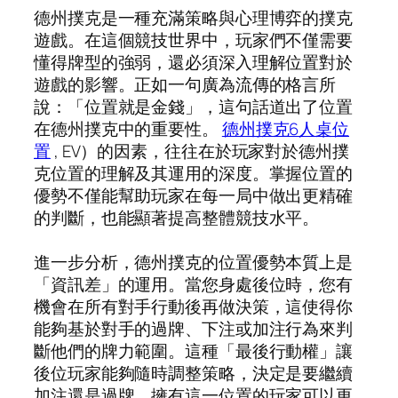
德州撲克是一種充滿策略與心理博弈的撲克
遊戲。在這個競技世界中，玩家們不僅需要
懂得牌型的強弱，還必須深入理解位置對於
遊戲的影響。正如一句廣為流傳的格言所
說：「位置就是金錢」，這句話道出了位置
在德州撲克中的重要性。
德州撲克6人桌位
置
, EV）的因素，往往在於玩家對於德州撲
克位置的理解及其運用的深度。掌握位置的
優勢不僅能幫助玩家在每一局中做出更精確
的判斷，也能顯著提高整體競技水平。
進一步分析，德州撲克的位置優勢本質上是
「資訊差」的運用。當您身處後位時，您有
機會在所有對手行動後再做決策，這使得你
能夠基於對手的過牌、下注或加注行為來判
斷他們的牌力範圍。這種「最後行動權」讓
後位玩家能夠隨時調整策略，決定是要繼續
加注還是過牌。擁有這一位置的玩家可以更