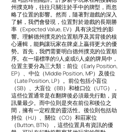
州撲克時，往往只關注於手中的牌型，而忽
略了位置的影響。然而，隨著對遊戲的深入
了解，我們會發現，位置對於遊戲的長期勝
率（Expected Value, EV）具有決定性的影
響。理解德州撲克的位置順序及其背後的核
心邏輯，能夠讓玩家在牌桌上贏得更大的優
勢。首先，我們需要明白德州撲克的位置順
序。在一場標準的9人桌或6人桌的牌局中，
位置主要分為三大類：前位（Early Position,
EP）、中位（Middle Position, MP）及後位
（Late Position, LP）。前位包括小盲位
（SB）、大盲位（BB）和槍口位（UTG），
這些位置通常是在翻牌後必須最先行動，資
訊量最少。而中位則是夾在前位和後位之
間，擁有一定程度的靈活性。後位則包括劫
持位（HJ）、關位（CO）和莊家位
（Button, BTN），這些位置具有資訊的優