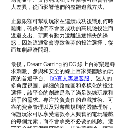
大差異，從而影響他們的整體遊戲方法。
止贏限額可幫助玩家在連續成功後識別何時
離開，確保他們不會因成功的高風險投注而
返還支出。玩家有動力遠離追逐損失的誘
惑，因為這通常會導致魯莽的投注選擇，從
而加劇經濟問題。
最後，Dream Gaming 的 DG 線上百家樂是尋
求刺激、參與和安全的線上百家樂體驗的玩
家的首選平台。
DG真人專屬客服
、迷人的
多角度視圖、詳細的路線圖和多樣化的投注
選擇，該平台的創建是為了滿足熟練玩家和
新手的需求。專注於負責任的遊戲技術、可
靠的資金管理以及對遊戲規則的透徹理解，
保證玩家可以享受這款令人興奮的電玩遊戲
的每個元素，而不會承受不必要的風險。遵