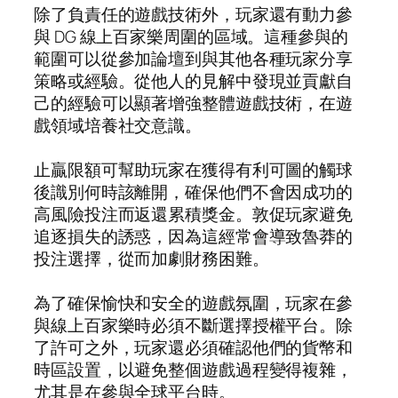
除了負責任的遊戲技術外，玩家還有動力參
與 DG 線上百家樂周圍的區域。這種參與的
範圍可以從參加論壇到與其他各種玩家分享
策略或經驗。從他人的見解中發現並貢獻自
己的經驗可以顯著增強整體遊戲技術，在遊
戲領域培養社交意識。
止贏限額可幫助玩家在獲得有利可圖的觸球
後識別何時該離開，確保他們不會因成功的
高風險投注而返還累積獎金。敦促玩家避免
追逐損失的誘惑，因為這經常會導致魯莽的
投注選擇，從而加劇財務困難。
為了確保愉快和安全的遊戲氛圍，玩家在參
與線上百家樂時必須不斷選擇授權平台。除
了許可之外，玩家還必須確認他們的貨幣和
時區設置，以避免整個遊戲過程變得複雜，
尤其是在參與全球平台時。