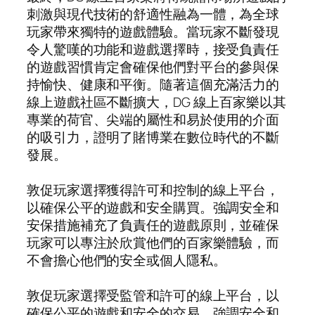
刺激與現代技術的舒適性融為一體，為全球
玩家帶來獨特的遊戲體驗。當玩家不斷發現
令人驚嘆的功能和遊戲選擇時，接受負責任
的遊戲習慣肯定會確保他們對平台的參與保
持愉快、健康和平衡。隨著這個充滿活力的
線上遊戲社區不斷擴大，DG 線上百家樂以其
專業的荷官、尖端的屬性和易於使用的介面
的吸引力，證明了賭博業在數位時代的不斷
發展。
敦促玩家選擇獲得許可和控制的線上平台，
以確保公平的遊戲和安全購買。強調安全和
安保措施補充了負責任的遊戲原則，並確保
玩家可以專注於欣賞他們的百家樂體驗，而
不會擔心他們的安全或個人隱私。
敦促玩家選擇受監管和許可的線上平台，以
確保公平的遊戲和安全的交易。強調安全和