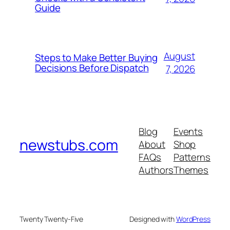
Guide
August
Steps to Make Better Buying
Decisions Before Dispatch
7, 2026
Blog
Events
newstubs.com
About
Shop
FAQs
Patterns
Authors
Themes
Twenty Twenty-Five
Designed with
WordPress