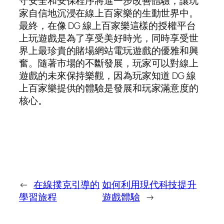
守安全和安保程序將進一步改善體驗，讓玩
家自信地沉浸在線上百家樂的生動世界中。
最終，在像 DG 線上百家樂這樣的授權平台
上玩遊戲是為了享受美好時光，同時享受世
界上最珍貴的賭場網站電玩遊戲的優雅和興
奮。隨著市場的不斷發展，玩家可以對線上
遊戲的未來保持樂觀，因為玩家知道 DG 線
上百家樂提供的體驗是發展和玩家滿意度的
核心。
←
在線撲克引導的
如何利用現代科技提升
學習旅程
遊戲體驗
→