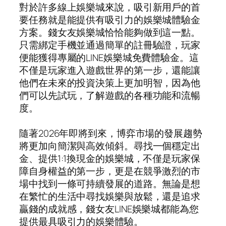
對於許多線上娛樂城來說，吸引新用戶的首
要任務就是能提供有吸引力的娛樂城體驗金
方案。錢女友娛樂城恰恰能夠做到這一點。
只需綁定手機並通過簡單的註冊驗證，玩家
便能獲得專屬的LINE娛樂城免費體驗金。這
不僅是玩家進入遊戲世界的第一步，還能讓
他們在未來的投資決策上更加明智，因為他
們可以先試玩，了解遊戲的各種功能和流暢
度。
隨著2026年即將到來，博弈市場的發展趨勢
將更加向簡潔與高效傾斜。尋找一個穩定出
金、提供1:1換現金的娛樂城，不僅是玩家保
障自身權益的第一步，更是在競爭激烈的市
場中找到一條可持續發展的道路。無論是想
在繁忙的生活中尋找娛樂與放鬆，還是追求
贏錢的成就感，錢女友LINE娛樂城都能為您
提供最具吸引力的娛樂體驗。