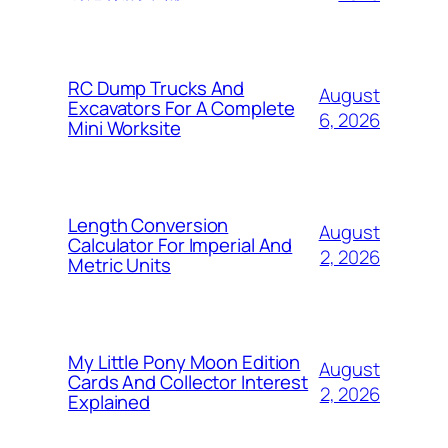
RC Dump Trucks And
August
Excavators For A Complete
6, 2026
Mini Worksite
Length Conversion
August
Calculator For Imperial And
2, 2026
Metric Units
My Little Pony Moon Edition
August
Cards And Collector Interest
2, 2026
Explained