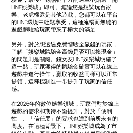
LINE娛樂城」即可。無論您是想試玩百家
樂、老虎機還是其他遊戲，您都可以在平台
的LINE環境中輕鬆享受，這種流暢而無縫的
遊戲體驗給玩家帶來了極大的滿足。
另外，對於想透過免費體驗金贏錢的玩家，
了解「娛樂城體驗金贏錢是否可以換現金」
的問題則是關鍵。錢女友LINE娛樂城明確了
這一點，玩家獲得的體驗金確實可以在線上
遊戲中進行操作，贏取的收益同樣可以正常
提領，這種機制進一步提升了玩家的信任
感。
在2026年的數位娛樂領域，玩家們對於線上
遊戲的需求和期待不斷提升，對於「便利
性」、「信任度」的要求也達到前所未有的
高度。在這種背景下，LINE娛樂城成為了市