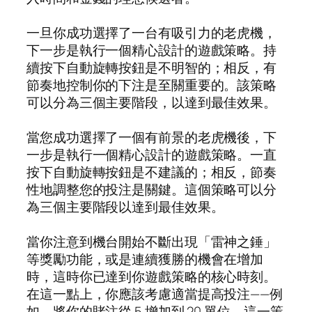
一旦你成功選擇了一台有吸引力的老虎機，
下一步是執行一個精心設計的遊戲策略。持
續按下自動旋轉按鈕是不明智的；相反，有
節奏地控制你的下注是至關重要的。該策略
可以分為三個主要階段，以達到最佳效果。
當您成功選擇了一個有前景的老虎機後，下
一步是執行一個精心設計的遊戲策略。一直
按下自動旋轉按鈕是不建議的；相反，節奏
性地調整您的投注是關鍵。這個策略可以分
為三個主要階段以達到最佳效果。
當你注意到機台開始不斷出現「雷神之錘」
等獎勵功能，或是連續獲勝的機會在增加
時，這時你已達到你遊戲策略的核心時刻。
在這一點上，你應該考慮適當提高投注——例
如，將你的賭注從 5 增加到 20 單位。這一策