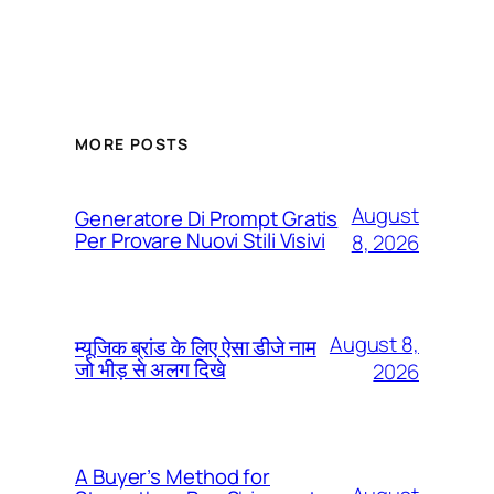
MORE POSTS
August
Generatore Di Prompt Gratis
Per Provare Nuovi Stili Visivi
8, 2026
August 8,
म्यूजिक ब्रांड के लिए ऐसा डीजे नाम
जो भीड़ से अलग दिखे
2026
A Buyer’s Method for