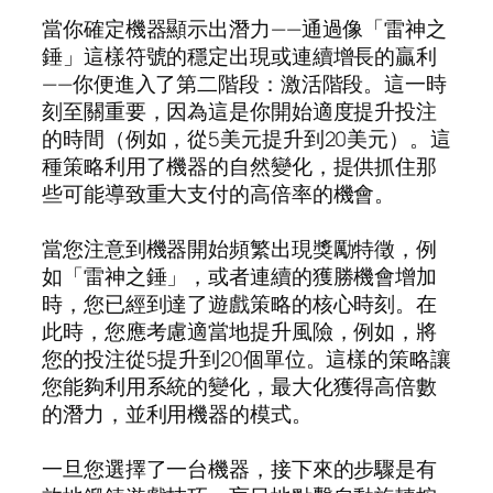
當你確定機器顯示出潛力——通過像「雷神之
錘」這樣符號的穩定出現或連續增長的贏利
——你便進入了第二階段：激活階段。這一時
刻至關重要，因為這是你開始適度提升投注
的時間（例如，從5美元提升到20美元）。這
種策略利用了機器的自然變化，提供抓住那
些可能導致重大支付的高倍率的機會。
當您注意到機器開始頻繁出現獎勵特徵，例
如「雷神之錘」，或者連續的獲勝機會增加
時，您已經到達了遊戲策略的核心時刻。在
此時，您應考慮適當地提升風險，例如，將
您的投注從5提升到20個單位。這樣的策略讓
您能夠利用系統的變化，最大化獲得高倍數
的潛力，並利用機器的模式。
一旦您選擇了一台機器，接下來的步驟是有