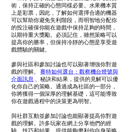
術，保持正確的心態同樣必要。水果機本質
上是彩票，因此，了解如何選擇合適的機器
可以幫助你避免失利階段，而明智地分配你
的投注確保你能在遊戲中保持足夠的時間，
以期待重大獎勵。必須記住，雖然策略可以
提高你的勝率，但保持冷靜的心態是享受遊
戲體驗的關鍵。
參與社區和參加討論也可以顯著增強你對遊
戲的理解。
賽特如何選台：觀察機台燈號與
介面訊息
、秘訣和結果，提供的見解可以優
化你自己的策略。通過成為社區的一部分，
你將獲得一個深厚的理解基礎，這可能導致
你在遊戲過程中的決策更為明智。
與社群互動並參加討論也能顯著提高你對遊
戲的理解。許多玩家在網上分享他們的經
驗、技巧和結果，提供能夠磨利你自身策略