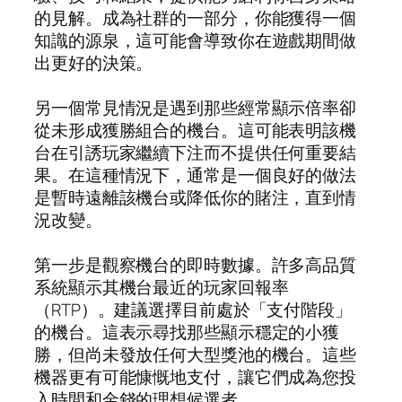
的見解。成為社群的一部分，你能獲得一個
知識的源泉，這可能會導致你在遊戲期間做
出更好的決策。
另一個常見情況是遇到那些經常顯示倍率卻
從未形成獲勝組合的機台。這可能表明該機
台在引誘玩家繼續下注而不提供任何重要結
果。在這種情況下，通常是一個良好的做法
是暫時遠離該機台或降低你的賭注，直到情
況改變。
第一步是觀察機台的即時數據。許多高品質
系統顯示其機台最近的玩家回報率
（RTP）。建議選擇目前處於「支付階段」
的機台。這表示尋找那些顯示穩定的小獲
勝，但尚未發放任何大型獎池的機台。這些
機器更有可能慷慨地支付，讓它們成為您投
入時間和金錢的理想候選者。