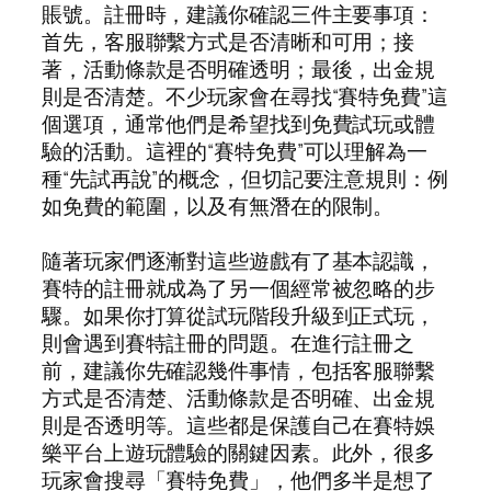
賬號。註冊時，建議你確認三件主要事項：
首先，客服聯繫方式是否清晰和可用；接
著，活動條款是否明確透明；最後，出金規
則是否清楚。不少玩家會在尋找“賽特免費”這
個選項，通常他們是希望找到免費試玩或體
驗的活動。這裡的“賽特免費”可以理解為一
種“先試再說”的概念，但切記要注意規則：例
如免費的範圍，以及有無潛在的限制。
隨著玩家們逐漸對這些遊戲有了基本認識，
賽特的註冊就成為了另一個經常被忽略的步
驟。如果你打算從試玩階段升級到正式玩，
則會遇到賽特註冊的問題。在進行註冊之
前，建議你先確認幾件事情，包括客服聯繫
方式是否清楚、活動條款是否明確、出金規
則是否透明等。這些都是保護自己在賽特娛
樂平台上遊玩體驗的關鍵因素。此外，很多
玩家會搜尋「賽特免費」，他們多半是想了