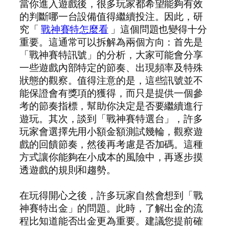
當你進入遊戲後，很多玩家都希望能夠有效
的判斷哪一台設備值得繼續投注。因此，研
究「
戰神賽特怎麼看
」這個問題也變得十分
重要。這通常可以拆解為兩個方向：首先是
「戰神賽特訊號」的分析，大家可能會分享
一些遊戲內部特定的節奏、出現頻率及特殊
狀態的觀察。值得注意的是，這些訊號並不
能保證會有獎項的獲得，而只是提供一個參
考的節奏指標，幫助你決定是否要繼續進行
遊玩。其次，談到「戰神賽特選台」，許多
玩家會選擇先用小額金額測試幾輪，觀察遊
戲的回饋節奏，然後再考慮是否加碼。這種
方式讓你能夠在小成本的風險中，再逐步摸
透遊戲的規則和趨勢。
在玩得開心之後，許多玩家自然會想到「戰
神賽特出金」的問題。此時，了解出金的流
程比知道能否出金更為重要。建議您提前確