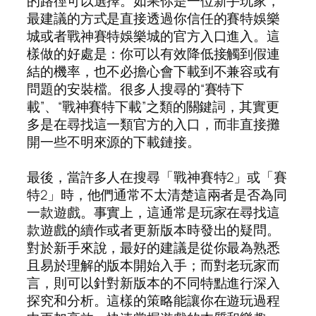
的路徑可以選擇。如果你是一位新手玩家，
最建議的方式是直接透過你信任的賽特娛樂
城或者戰神賽特娛樂城的官方入口進入。這
樣做的好處是：你可以有效降低接觸到假連
結的機率，也不必擔心會下載到不兼容或有
問題的安裝檔。很多人搜尋的“賽特下
載”、“戰神賽特下載”之類的關鍵詞，其實更
多是在尋找這一類官方的入口，而非直接攤
開一些不明來源的下載鏈接。
最後，當許多人在搜尋「戰神賽特2」或「賽
特2」時，他們通常不太清楚這兩者是否為同
一款遊戲。事實上，這通常是玩家在尋找這
款遊戲的續作或者更新版本時發出的疑問。
對於新手來說，最好的建議是從你最為熟悉
且易於理解的版本開始入手；而對老玩家而
言，則可以針對新版本的不同特點進行深入
探究和分析。這樣的策略能讓你在遊玩過程