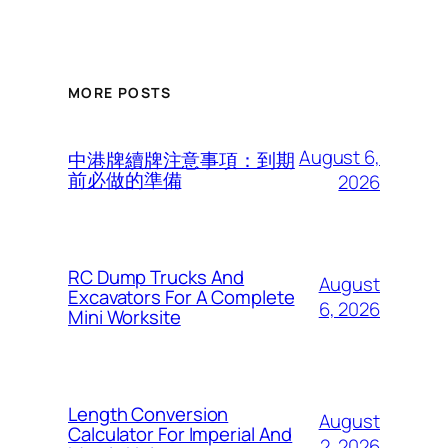
MORE POSTS
August 6,
中港牌續牌注意事項：到期
前必做的準備
2026
RC Dump Trucks And
August
Excavators For A Complete
6, 2026
Mini Worksite
Length Conversion
August
Calculator For Imperial And
2, 2026