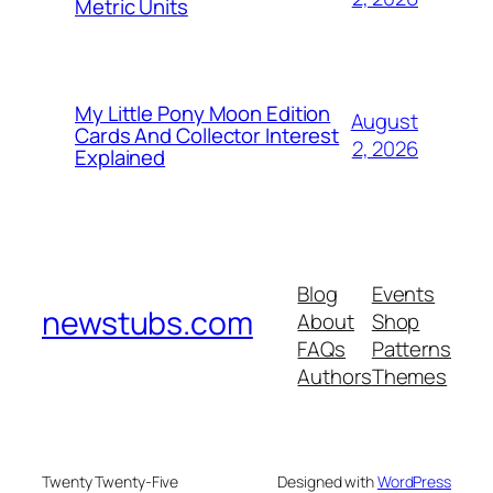
Metric Units
My Little Pony Moon Edition
August
Cards And Collector Interest
2, 2026
Explained
Blog
Events
newstubs.com
About
Shop
FAQs
Patterns
Authors
Themes
Twenty Twenty-Five
Designed with
WordPress