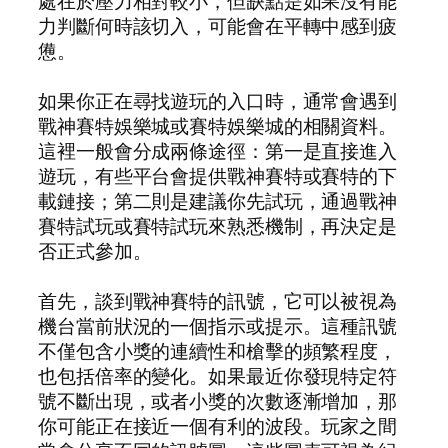
處在於壓力相對較小，但缺點是如果沒有能
力判斷何時該切入，可能會在平轉中感到疲
憊。
如果你正在尋找遊玩的入口時，通常會遇到
戰神賽特娛樂城或賽特娛樂城的相關資料。
這裡一般會分成兩條途徑：第一是直接進入
遊玩，有些平台會提供戰神賽特或賽特的下
載鏈接；第二則是建議你先試玩，通過戰神
賽特試玩或賽特試玩來熟悉機制，再決定是
否正式參加。
首先，談到戰神賽特的訊號，它可以被視為
機台當前狀況的一個指示或提示。這種訊號
不僅包含小獎的連續性和槍擊的頻繁程度，
也包括倍率的變化。如果最近你發現特定符
號不斷出現，或者小獎的次數逐漸增加，那
你可能正在接近一個有利的波段。玩家之間