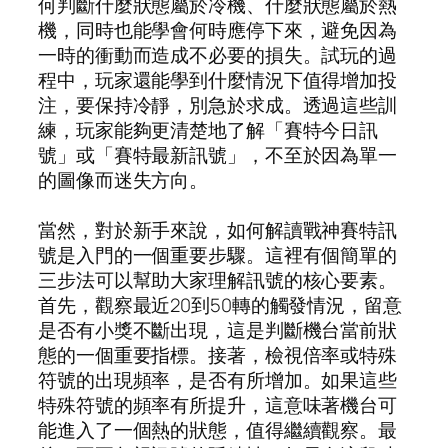
何判斷什麼狀態屬於冷機、什麼狀態屬於熱
機，同時也能學會何時應停下來，避免因為
一時的衝動而造成不必要的損失。試玩的過
程中，玩家還能學到什麼情況下值得增加投
注，要保持冷靜，別急於求成。透過這些訓
練，玩家能夠更清楚地了解「賽特今日訊
號」或「賽特最新訊號」，不至於因為單一
的圖像而迷失方向。
當然，對於新手來說，如何解讀戰神賽特訊
號是入門的一個重要步驟。這裡有個簡單的
三步法可以幫助大家理解訊號的核心要素。
首先，觀察最近20到50轉的觸發情況，留意
是否有小獎不斷出現，這是判斷機台當前狀
態的一個重要指標。接著，檢視倍率或特殊
符號的出現頻率，是否有所增加。如果這些
特殊符號的頻率有所提升，這意味著機台可
能進入了一個熱的狀態，值得繼續觀察。最