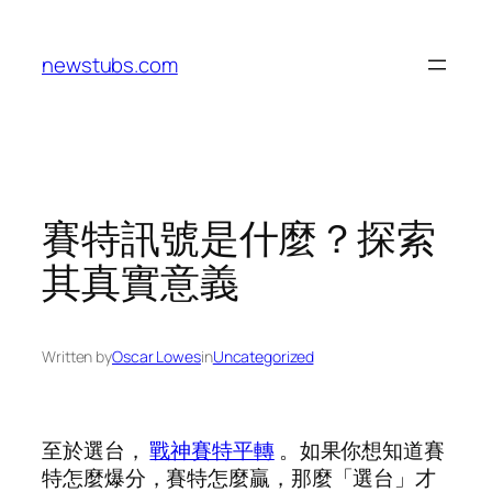
Skip
to
newstubs.com
content
賽特訊號是什麼？探索
其真實意義
Written by
Oscar Lowes
in
Uncategorized
至於選台，
戰神賽特平轉
。如果你想知道賽
特怎麼爆分，賽特怎麼贏，那麼「選台」才