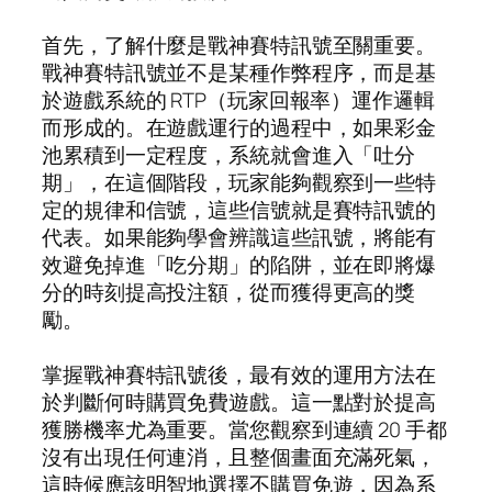
首先，了解什麼是戰神賽特訊號至關重要。
戰神賽特訊號並不是某種作弊程序，而是基
於遊戲系統的 RTP（玩家回報率）運作邏輯
而形成的。在遊戲運行的過程中，如果彩金
池累積到一定程度，系統就會進入「吐分
期」，在這個階段，玩家能夠觀察到一些特
定的規律和信號，這些信號就是賽特訊號的
代表。如果能夠學會辨識這些訊號，將能有
效避免掉進「吃分期」的陷阱，並在即將爆
分的時刻提高投注額，從而獲得更高的獎
勵。
掌握戰神賽特訊號後，最有效的運用方法在
於判斷何時購買免費遊戲。這一點對於提高
獲勝機率尤為重要。當您觀察到連續 20 手都
沒有出現任何連消，且整個畫面充滿死氣，
這時候應該明智地選擇不購買免遊，因為系