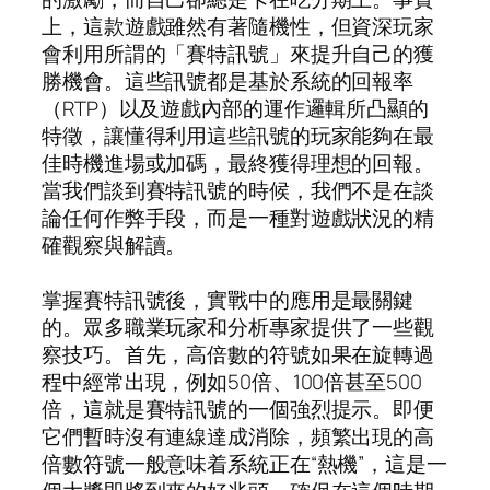
上，這款遊戲雖然有著隨機性，但資深玩家
會利用所謂的「賽特訊號」來提升自己的獲
勝機會。這些訊號都是基於系統的回報率
（RTP）以及遊戲內部的運作邏輯所凸顯的
特徵，讓懂得利用這些訊號的玩家能夠在最
佳時機進場或加碼，最終獲得理想的回報。
當我們談到賽特訊號的時候，我們不是在談
論任何作弊手段，而是一種對遊戲狀況的精
確觀察與解讀。
掌握賽特訊號後，實戰中的應用是最關鍵
的。眾多職業玩家和分析專家提供了一些觀
察技巧。首先，高倍數的符號如果在旋轉過
程中經常出現，例如50倍、100倍甚至500
倍，這就是賽特訊號的一個強烈提示。即便
它們暫時沒有連線達成消除，頻繁出現的高
倍數符號一般意味着系統正在“熱機”，這是一