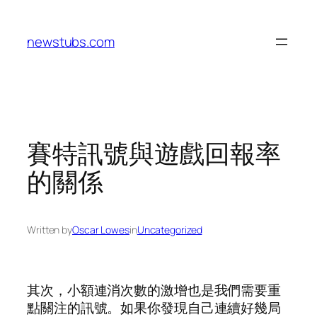
Skip
to
newstubs.com
content
賽特訊號與遊戲回報率
的關係
Written by
Oscar Lowes
in
Uncategorized
其次，小額連消次數的激增也是我們需要重
點關注的訊號。如果你發現自己連續好幾局