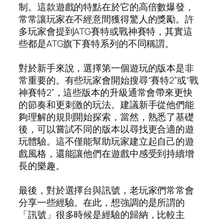
制。這款遊戲的特點在於它的高倍數爆發，
常常讓玩家在不經意間獲得驚人的獎勵。許
多玩家會提到ATG賽特或戰神賽特，其實這
些都是ATG旗下賽特系列的不同稱謂。
對於新手來說，選擇第一個遊玩的版本是非
常重要的。有些玩家會開始搜尋“賽特2”或“戰
神賽特2”，這些版本的升級通常會帶來更快
的節奏和更刺激的玩法。建議新手從他們能
夠理解的規則開始探索，當然，熟悉了基礎
後，可以嘗試不同的版本以尋找更合適的遊
玩體驗。這不僅能幫助玩家建立起自己的遊
戲風格，還能讓他們在遊戲中感受到持續增
長的樂趣。
最後，對於選擇台與訊號，老玩家們常常會
分享一些經驗。在此，想強調的是所謂的
「訊號」很多時候是經驗的歸納，比較主