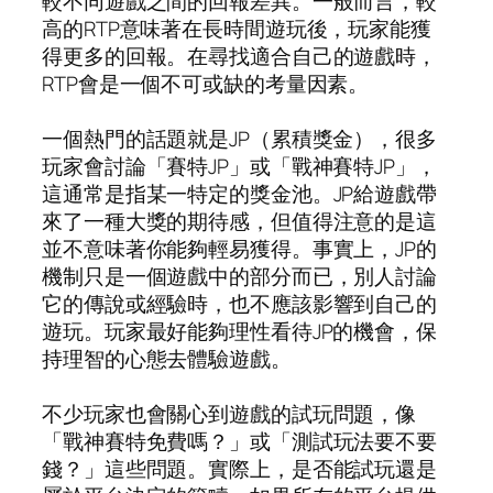
較不同遊戲之間的回報差異。一般而言，較
高的RTP意味著在長時間遊玩後，玩家能獲
得更多的回報。在尋找適合自己的遊戲時，
RTP會是一個不可或缺的考量因素。
一個熱門的話題就是JP（累積獎金），很多
玩家會討論「賽特JP」或「戰神賽特JP」，
這通常是指某一特定的獎金池。JP給遊戲帶
來了一種大獎的期待感，但值得注意的是這
並不意味著你能夠輕易獲得。事實上，JP的
機制只是一個遊戲中的部分而已，別人討論
它的傳說或經驗時，也不應該影響到自己的
遊玩。玩家最好能夠理性看待JP的機會，保
持理智的心態去體驗遊戲。
不少玩家也會關心到遊戲的試玩問題，像
「戰神賽特免費嗎？」或「測試玩法要不要
錢？」這些問題。實際上，是否能試玩還是