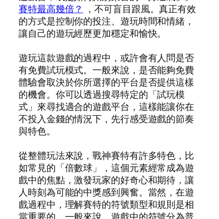
賽特最高幾倍？
，不可盲目跟風。真正有效
的方式是控制你的投注、遊玩時間和情緒，
讓自己的遊玩經歷更加穩定和愉快。
遊玩這款遊戲的過程中，或許會有人問是否
有免費試玩模式。一般來說，是否能夠免費
體驗會取決於你所選擇的平台是否提供這樣
的機會。你可以透過搜尋特定的「試玩模
式」來尋找適合的遊戲平台，這樣能讓你在
不投入金錢的情況下，先行感受遊戲的節奏
與特色。
從整體玩法來說，戰神賽特有許多特色，比
如常見的「倍數球」，這個元素經常成為遊
戲中的焦點，激發玩家的好奇心和期待，讓
人時刻為可能的中獎感到興奮。當然，在遊
戲過程中，理解賽特的符號類型和規則是相
當重要的。一般來說，遊戲中的符號分為普