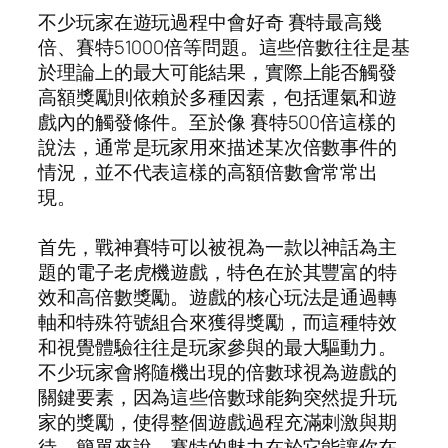
不少玩家在遊玩過程中會好奇 賽特最高幾
倍、賽特51000倍等問題。這些倍數往往是基
於理論上的最大可能結果，實際上能否觸發
高額獎勵則依賴於多種因素，包括運氣和遊
戲內的觸發條件。至於像 賽特500倍這樣的
說法，通常是玩家用來描述某次倍數事件的
情況，並不代表這樣的高額倍數會常常出
現。
首先，戰神賽特可以被視為一款以神話為主
題的電子老虎機遊戲，特色在於其豐富的特
效和高倍數獎勵。遊戲的核心玩法是通過轉
軸和特殊符號組合來獲得獎勵，而這種特效
和視覺體驗往往是玩家參與的最大驅動力。
不少玩家會將隨機出現的倍數球視為遊戲的
關鍵要素，因為這些倍數球能夠突然提升玩
家的獎勵，使得整個遊戲過程充滿刺激與期
待。簡單來說，賽特的魅力在於它能讓你在