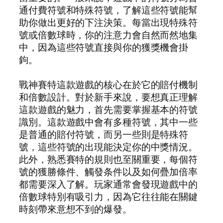
通付費符號和特殊符號，了解這些符號能幫
助你做出更好的下注決策。每當出現特殊符
號或倍數球時，你的注意力會自然而然地集
中，因為這些符號直接與你的獲獎機會掛
鉤。
戰神賽特這款遊戲的核心在於它的賠付機制
和倍數設計。對於新手來說，要想真正理解
這款遊戲的魅力，首先需要掌握基本的符號
識別。這款遊戲中會有多種符號，其中一些
是普通的賠付符號，而另一些則是特殊符
號，這些符號的出現能決定你的中獎情況。
此外，熟悉賽特的規則也至關重要，每個符
號的獲勝條件、觸發条件以及如何疊加倍率
都需要深入了解。玩家通常會發現遊戲中的
倍數球特別有吸引力，因為它往往能在關鍵
時刻帶來意想不到的爆發。