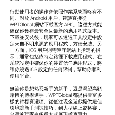
行動使用者的操作會依照作業系統而略有不
同。對於 Android 用戶，建議直接從
WPTGlobal 網站下載官方 APK。這種方式能
確保你獲得最安全且最新的應用程式版本。
下載並安裝後，玩家可以透過工具設定中設
定來自不明來源的應用程式，方便安裝。另
一方面，iOS 用戶則需遵守網站上指定的指
示，通常包括依特定路徑下載應用程式。在
系統設定中確保你的裝置信任應用程式，將
讓你繞過 iOS 設定的任何限制，幫助你順利
使用平台。
無論你是想熟悉新手的新手，還是渴望高額
賭博的博學選手，WPTGlobal 都提供豐富多
樣的錦標賽選項。從低注現金遊戲提供絕佳
環境讓新手測試技巧，到大型線上資格賽，
台灣的玩家有多種方式展現撲克實力。