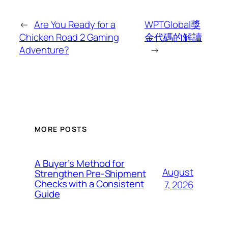
←
Are You Ready for a
WPTGlobal獎
Chicken Road 2 Gaming
金代碼的解讀
Adventure?
→
MORE POSTS
A Buyer’s Method for
August
Strengthen Pre-Shipment
Checks with a Consistent
7, 2026
Guide