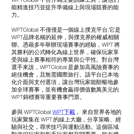
能精進技巧並提升準備線上與現場競賽的能
力。
WPTGlobal 不僅僅是一個線上撲克平台;它是
WPT品牌名稱的延伸，與撲克界的權威相關
聯。憑藉多年舉辦現場賽事的經驗，WPT 將
其勝利的公式轉化為線上世界，確保玩家享
受與線上賽事相符的專業與公平性。對台灣
選手來說，WPTGlobal 是參加高風險賽事的
絕佳機會，且無需國際旅行。該平台已本地
化介面與支付選項，讓台灣玩家能順暢地參
加全球賽事，並有機會贏得價值數萬美元的
WPT錦標賽等重要賽事門票。
參與 WPTGlobal
WPT下載
。來自世界各地的
玩家聚集在 WPT 的線上大廳，分享策略、經
驗與社交，尋求技巧與運動活動。這個區域