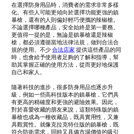
在選擇防身用品時，消費者的需求非常多樣
化。有些人可能更傾向於選擇功能更強的鎮
暴槍，還有的人則偏好輕巧便攜的辣椒槍。
不論選擇哪種產品，安全始終是第一要務。
更值得一提的是，無論是鎮暴槍還是辣椒
槍，都必須遵循當地法律法規，做到合法合
規的使用。不少
合法店家
提供這些產品的同
時，也會給予使用者足夠的了解和指導，幫
助其掌握正確的使用方法，從而更好地保護
自己和家人。
隨著科技的進步，很多防身用品也逐步升
級，例如一些高科技版本的鎮暴槍，它們具
有更高的精確度和更強的避險效果。因此，
對於喜愛收藏的朋友來說，這類特殊版的鎮
暴槍也成為一種收藏品，既具實用性，又兼
具觀賞性。就像克拉克特仕版的鎮暴槍，既
符合防衛需求，同時又具備市場價值的吸引