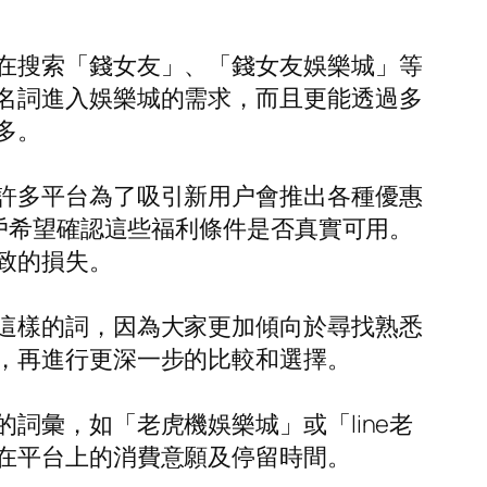
在搜索「錢女友」、「錢女友娛樂城」等
名詞進入娛樂城的需求，而且更能透過多
多。
許多平台為了吸引新用户會推出各種優惠
用戶希望確認這些福利條件是否真實可用。
致的損失。
這樣的詞，因為大家更加傾向於尋找熟悉
，再進行更深一步的比較和選擇。
詞彙，如「老虎機娛樂城」或「line老
在平台上的消費意願及停留時間。