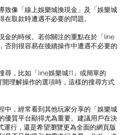
導致像「線上娛樂城換現金」及「娛樂城
得在取款時遭遇不必要的問題。
金的時候。若你關注的重點在於「line
，否則很容易在後續操作中遭遇不必要的
，比如「line娛樂城11」或簡單的
速打開理解操作的選項時，這樣的搜尋方式
程中，經常看到其他玩家分享的「娛樂城
的優質平台顯得尤為重要。建議用戶在決
通式運行，還是希望瀏覽更為全面的網頁版