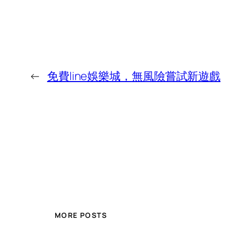
←
免費line娛樂城，無風險嘗試新遊戲
MORE POSTS