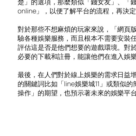
楚」的選項，那麼類似「錢女友」、「
online」，以便了解平台的流程，再決
對於那些不想麻煩的玩家來說，「網頁
驗各種娛樂服務，而且根本不需要安裝
評估這是否是他們想要的遊戲環境。對
必要的下載和註冊，能讓他們在進入娛
最後，在人們對於線上娛樂的需求日益
的關鍵詞比如「line娛樂城11」或
操作」的期望，也預示著未來的娛樂平