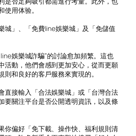
利是否足夠吸引都需進行考量。此外，也
和使用体验。
城」、「免費line娛樂城」及「免儲值
ine娛樂城詐騙”的討論愈加頻繁。這也
中活動，他們會感到更加安心，從而更願
規則和良好的客戶服務來實現的。
會直接輸入「合法娛樂城」或「台灣合法
加要關注平台是否公開透明資訊，以及條
果你偏好「免下載、操作快、福利規則清