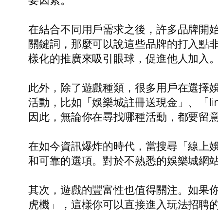
要因素。
在結合不同用戶需求之後，許多品牌開
關鍵詞，那麼可以說這些品牌的打入點
樣化的推廣來吸引眼球，促進他人加入
此外，除了遊戲種類，很多用戶在選擇
活動，比如「娛樂城註冊送現金」、「l
因此，無論你在尋找哪種活動，都要留
在如今資訊爆炸的時代，當搜尋「線上
和可靠的選項。對於不熟悉的娛樂城網
其次，遊戲的豐富性也值得關注。如果你
虎機」，這樣你可以直接進入玩法招聘