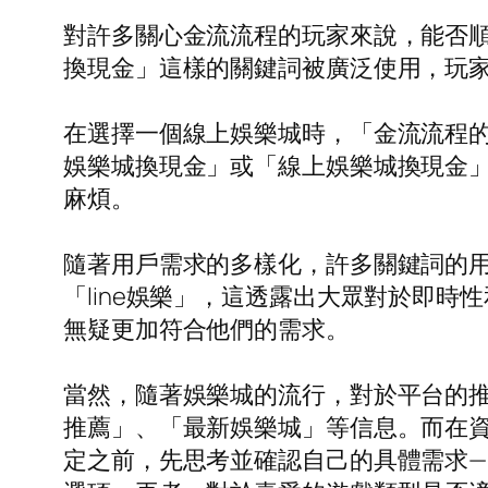
對許多關心金流流程的玩家來說，能否
換現金」這樣的關鍵詞被廣泛使用，玩
在選擇一個線上娛樂城時，「金流流程的
娛樂城換現金」或「線上娛樂城換現金
麻煩。
隨著用戶需求的多樣化，許多關鍵詞的用法
「line娛樂」，這透露出大眾對於即
無疑更加符合他們的需求。
當然，隨著娛樂城的流行，對於平台的
推薦」、「最新娛樂城」等信息。而在
定之前，先思考並確認自己的具體需求——