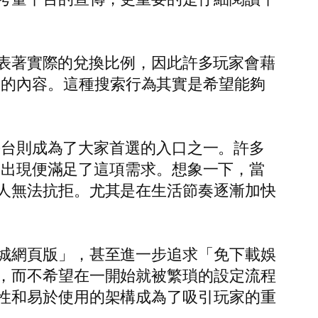
代表著實際的兌換比例，因此許多玩家會藉
找相同的內容。這種搜索行為其實是希望能夠
 平台則成為了大家首選的入口之一。許多
城的出現便滿足了這項需求。想象一下，當
人無法抗拒。尤其是在生活節奏逐漸加快
城網頁版」，甚至進一步追求「免下載娛
，而不希望在一開始就被繁瑣的設定流程
性和易於使用的架構成為了吸引玩家的重