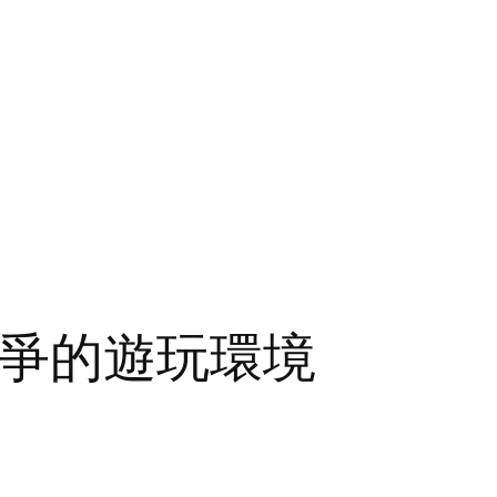
競爭的遊玩環境