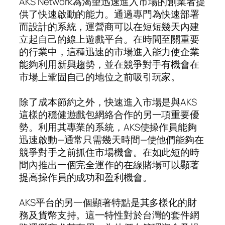
AKS Network為渴望迅速進入市場的創業者提
供了快速啟動的能力。通過專門為快速部署
而設計的系統，運營商可以在短短幾天內建
立起自己的線上遊戲平台。在時間至關重要
的行業中，這種迅速的市場進入能力使企業
能夠利用新興趨勢，並在競爭對手有機會在
市場上鞏固自己的地位之前吸引玩家。
除了成本節約之外，快速進入市場是與AKS
這樣的穩健遊戲包網絡合作的另一項重要優
勢。利用其專業的系統，AKS使操作員能夠
迅速啟動—通常只需幾天時間—使他們能夠在
競爭對手之前抓住市場機會。在如此短的時
間內推出一個完全運作的在線賭場可以顯著
提高操作員的成功和盈利機會。
AKS平台的另一個顯著特點是其多樣化的財
務及貨幣支持。這一特性對於台灣的套件網