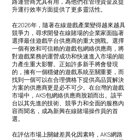
路運營商尤其有用，為他們在管理資金及提
升運行效率方面提供了更多靈活性。
在2026年，隨著在線遊戲產業變得越來越具
競爭力，尋求開發在線賭場的企業家面臨著
選擇最佳遊戲平台供應商的重大挑戰。選擇
一個有效和可信賴的遊戲包網絡供應商，將
對遊戲業務的運營成功和快速進入市場的能
力產生重大影響。正如許多新手將會發現
的，擁有一個穩健的遊戲系統至關重要，而
找到一個可以在合理價格下提供高品質解決
方案的供應商更是必不可少。在台灣的遊戲
市場中，AKS包網絡供應商脫穎而出。該平
台以其先進的技術、競爭力和全面的服務內
容而聞名，成為新興在線賭場操作員的首
選。
在評估市場上關鍵差異化因素時，AKS網路