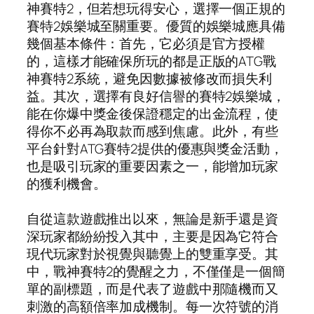
神賽特2，但若想玩得安心，選擇一個正規的
賽特2娛樂城至關重要。優質的娛樂城應具備
幾個基本條件：首先，它必須是官方授權
的，這樣才能確保所玩的都是正版的ATG戰
神賽特2系統，避免因數據被修改而損失利
益。其次，選擇有良好信譽的賽特2娛樂城，
能在你爆中獎金後保證穩定的出金流程，使
得你不必再為取款而感到焦慮。此外，有些
平台針對ATG賽特2提供的優惠與獎金活動，
也是吸引玩家的重要因素之一，能增加玩家
的獲利機會。
自從這款遊戲推出以來，無論是新手還是資
深玩家都紛紛投入其中，主要是因為它符合
現代玩家對於視覺與聽覺上的雙重享受。其
中，戰神賽特2的覺醒之力，不僅僅是一個簡
單的副標題，而是代表了遊戲中那隨機而又
刺激的高額倍率加成機制。每一次符號的消