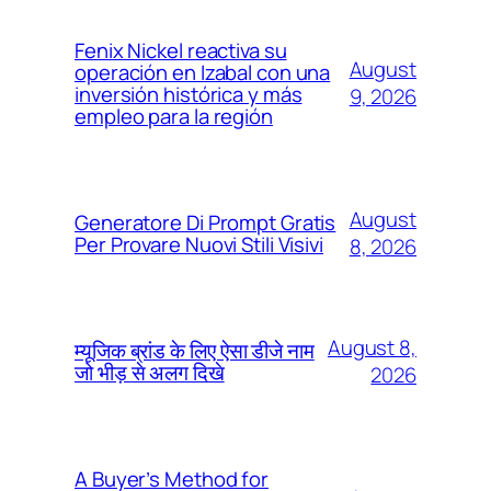
Fenix Nickel reactiva su
August
operación en Izabal con una
inversión histórica y más
9, 2026
empleo para la región
August
Generatore Di Prompt Gratis
Per Provare Nuovi Stili Visivi
8, 2026
August 8,
म्यूजिक ब्रांड के लिए ऐसा डीजे नाम
जो भीड़ से अलग दिखे
2026
A Buyer’s Method for