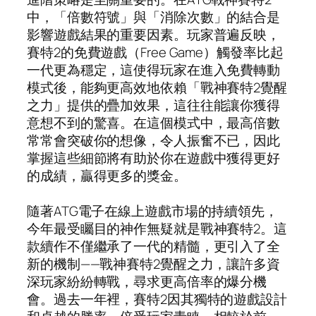
中，「倍數符號」與「消除次數」的結合是
影響遊戲結果的重要因素。玩家普遍反映，
賽特2的免費遊戲（Free Game）觸發率比起
一代更為穩定，這使得玩家在進入免費轉動
模式後，能夠更高效地依賴「戰神賽特2覺醒
之力」提供的疊加效果，這往往能讓你獲得
意想不到的驚喜。在這個模式中，最高倍數
常常會突破你的想像，令人振奮不已，因此
掌握這些細節將有助於你在遊戲中獲得更好
的成績，贏得更多的獎金。
隨著ATG電子在線上遊戲市場的持續領先，
今年最受矚目的神作無疑就是戰神賽特2。這
款續作不僅繼承了一代的精髓，更引入了全
新的機制——戰神賽特2覺醒之力，讓許多資
深玩家紛紛轉戰，尋求更高倍率的爆分機
會。過去一年裡，賽特2因其獨特的遊戲設計