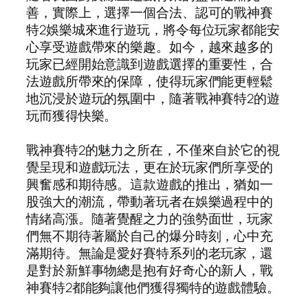
善，實際上，選擇一個合法、認可的戰神賽
特2娛樂城來進行遊玩，將令每位玩家都能安
心享受遊戲帶來的樂趣。如今，越來越多的
玩家已經開始意識到遊戲選擇的重要性，合
法遊戲所帶來的保障，使得玩家們能更輕鬆
地沉浸於遊玩的氛圍中，隨著戰神賽特2的遊
玩而獲得快樂。
戰神賽特2的魅力之所在，不僅來自於它的視
覺呈現和遊戲玩法，更在於玩家們所享受的
興奮感和期待感。這款遊戲的推出，猶如一
股強大的潮流，帶動著玩者在娛樂過程中的
情緒高漲。隨著覺醒之力的強勢面世，玩家
們無不期待著屬於自己的爆分時刻，心中充
滿期待。無論是愛好賽特系列的老玩家，還
是對於新鮮事物總是抱有好奇心的新人，戰
神賽特2都能夠讓他們獲得獨特的遊戲體驗。