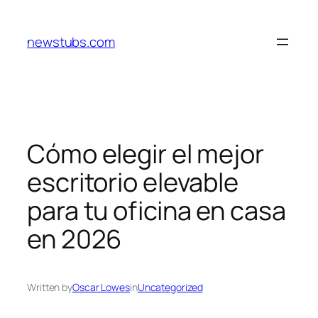
Skip
to
newstubs.com
content
Cómo elegir el mejor
escritorio elevable
para tu oficina en casa
en 2026
Written by
Oscar Lowes
in
Uncategorized