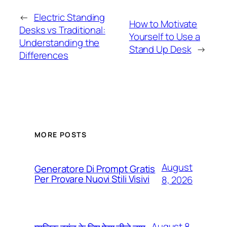
←
Electric Standing
How to Motivate
Desks vs Traditional:
Yourself to Use a
Understanding the
Stand Up Desk
→
Differences
MORE POSTS
August
Generatore Di Prompt Gratis
Per Provare Nuovi Stili Visivi
8, 2026
August 8,