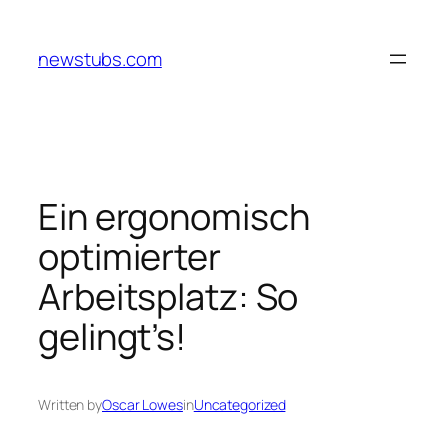
Skip
to
newstubs.com
content
Ein ergonomisch
optimierter
Arbeitsplatz: So
gelingt’s!
Written by
Oscar Lowes
in
Uncategorized