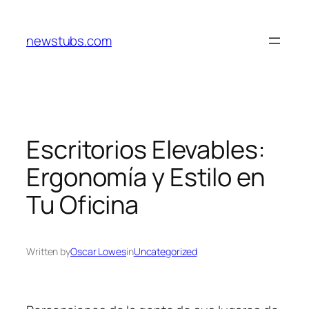
Skip
to
newstubs.com
content
Escritorios Elevables:
Ergonomía y Estilo en
Tu Oficina
Written by
Oscar Lowes
in
Uncategorized