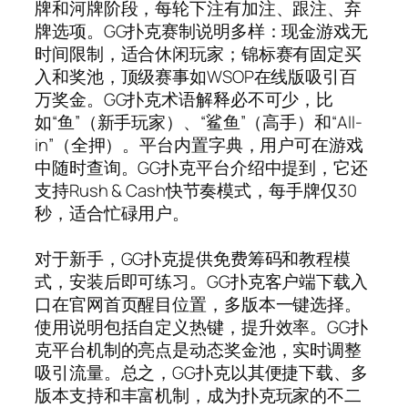
牌和河牌阶段，每轮下注有加注、跟注、弃
牌选项。GG扑克赛制说明多样：现金游戏无
时间限制，适合休闲玩家；锦标赛有固定买
入和奖池，顶级赛事如WSOP在线版吸引百
万奖金。GG扑克术语解释必不可少，比
如“鱼”（新手玩家）、“鲨鱼”（高手）和“All-
in”（全押）。平台内置字典，用户可在游戏
中随时查询。GG扑克平台介绍中提到，它还
支持Rush & Cash快节奏模式，每手牌仅30
秒，适合忙碌用户。
对于新手，GG扑克提供免费筹码和教程模
式，安装后即可练习。GG扑克客户端下载入
口在官网首页醒目位置，多版本一键选择。
使用说明包括自定义热键，提升效率。GG扑
克平台机制的亮点是动态奖金池，实时调整
吸引流量。总之，GG扑克以其便捷下载、多
版本支持和丰富机制，成为扑克玩家的不二