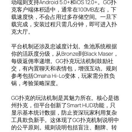
动端则支持Android 5.0+和iOS 12.0+。GG扑
克客户端体积适中，通常在100MB左右，下
载速度快，不会占用过多存储空间。一旦下
载完成，安装过程只需几分钟，即可进入扑
克大厅。
平台机制还涉及忠诚度计划。鱼池系统根据
你的活跃度分级，从Bronze到Black Maser，
每级返佣率递增。GG扑克玩法机制鼓励社
交，有内置聊天和表情包，增强互动。规则
参考包括Omaha Hi-Lo变体，玩家需分胜负
锅，考验策略深度。
GG扑克的玩法机制是其魅力所在。核心是德
州扑克，但平台创新了Smart HUD功能，只
显示基本统计数据，防止资深玩家利用复杂
工具欺负新手。这体现了GG扑克机制说明中
的公平原则。规则说明包括盲注、翻牌、转