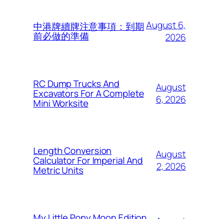
August 6,
中港牌續牌注意事項：到期
前必做的準備
2026
RC Dump Trucks And
August
Excavators For A Complete
6, 2026
Mini Worksite
Length Conversion
August
Calculator For Imperial And
2, 2026
Metric Units
My Little Pony Moon Edition