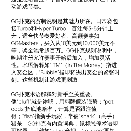
动游戏节奏。
GG扑克的赛制说明是其魅力所在。日常赛包
括Turbo和Hyper Turbo，盲注每3-5分钟上
升，适合快节奏爱好者。高额赛事如
GGMasters，买入从10美元到10,000美元不
等，奖金池常超百万。GG扑克规则说明中，
晚期注册允许赛事开始后加入，增加灵活
性。术语解释如“ITM”（In The Money）指进
入奖金区，“Bubble”指即将决出奖金的紧张时
刻。这些机制让游戏更刺激。
GG扑克术语解释对新手至关重要。
像“bluff”就是诈唬，用弱牌假装强势；“pot
odds”指底池赔率，计算是否跟注值
得；“fish”指新手玩家，常被“shark”（高手）
猎杀。GG扑克有内置词典，鼠标悬停术语即
可解释。其他如“all-in”全押、“re-raise”再加