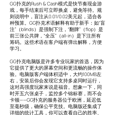
GG扑克的Rush & Cash模式是快节奏现金游
戏，每手结束后可立即换桌，避免等待。规
则说明中，盲注从0.01/0.02美元起，适合各
种预算。GG扑克术语解释有助于新手：如“盲
注”（blinds）是强制下注，“翻牌”（flop）是
前三张公共牌，“全压”（all-in）是下注所有
筹码。这些术语在客户端有弹出解释，方便
学习。
GG扑克电脑版是许多专业玩家的首选，因为
它提供了更大的屏幕空间和更流畅的操作体
验。电脑版客户端体积适中，大约100MB左
右，安装后你会发现它支持多桌同时运行，
这对高强度玩家来说是福音。想象一下，同
时开五六张桌子，监控多个锦标赛，而不会
卡顿——GG扑克的服务器位于欧洲，延迟低
至毫秒级，确保公平竞技。电脑版还集成了
详细的统计工具，你可以查看自己的胜率、