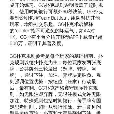
桌开始练习。GG扑克规则说明覆盖了超时规
则，使用时间银行可额外30秒决策。GG扑克
赛制说明包括Team Battles，组队对抗其他
玩家，增强社交乐趣。GG扑克术语解释
的“cooler”指不可避免的坏运气，如AA对
KK。GG扑克平台介绍其移动APP下载量已超
500万，证明了其普及度。
GG扑克规则参考是每个玩家的基础指南。扑
克规则以德州扑克为主：每位玩家发两张底
牌，公共牌分三轮发出（翻牌、转牌、河
牌），通过下注、加注、弃牌决定胜负。规
则强调位置优势：按钮位（庄家）行动最
后，最有利。GG扑克严格遵守国际扑克规
则，如无跟注即弃牌，无限注模式允许无限
加注。特殊规则包括时间银行：每手牌有固
定思考时间，超时从银行扣除。新手常见问
题是忽略盲注：小盲和大盲是强制下注，推