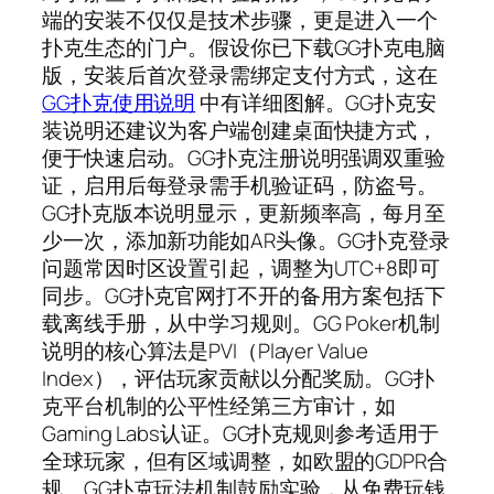
端的安装不仅仅是技术步骤，更是进入一个
扑克生态的门户。假设你已下载GG扑克电脑
版，安装后首次登录需绑定支付方式，这在
GG扑克使用说明
中有详细图解。GG扑克安
装说明还建议为客户端创建桌面快捷方式，
便于快速启动。GG扑克注册说明强调双重验
证，启用后每登录需手机验证码，防盗号。
GG扑克版本说明显示，更新频率高，每月至
少一次，添加新功能如AR头像。GG扑克登录
问题常因时区设置引起，调整为UTC+8即可
同步。GG扑克官网打不开的备用方案包括下
载离线手册，从中学习规则。GG Poker机制
说明的核心算法是PVI（Player Value
Index），评估玩家贡献以分配奖励。GG扑
克平台机制的公平性经第三方审计，如
Gaming Labs认证。GG扑克规则参考适用于
全球玩家，但有区域调整，如欧盟的GDPR合
规。GG扑克玩法机制鼓励实验，从免费玩钱