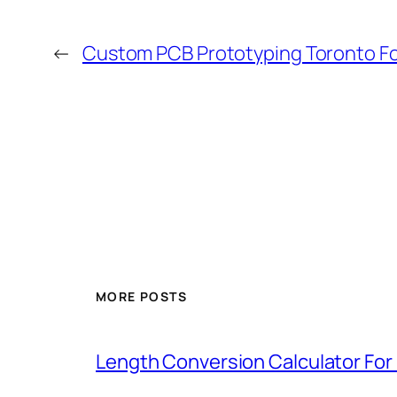
←
Custom PCB Prototyping Toronto Fo
MORE POSTS
Length Conversion Calculator For 