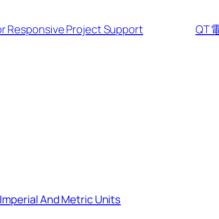
r Responsive Project Support
QT 
Imperial And Metric Units