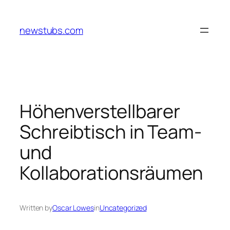
Skip
to
newstubs.com
content
Höhenverstellbarer
Schreibtisch in Team-
und
Kollaborationsräumen
Written by
Oscar Lowes
in
Uncategorized