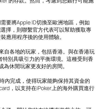
iPoker 的存款。然而，考慮到您銀行可能施
要將Apple ID切換至歐洲地區，例如
是一個選擇，則聯繫官方代表可以幫助獲取專
安裝應用程序後的使用體驗。
吸引來自各地的玩家，包括香港。與在香港玩
愛好者特別具吸引力的平衡環境。這種受到香
成為休閒玩家更友好的房間。
小時內完成，使得玩家能夠保持其資金的
rd，以支持在iPoker上的海外購買進行