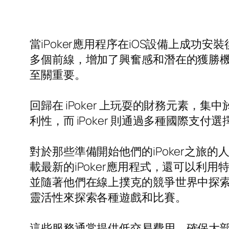
當iPoker應用程序在iOS設備上成
多個前線，增加了興奮感和潛在的獲勝
至關重要。
回歸在 iPoker 上玩耍的財務元素
利性，而 iPoker 則通過多種國際支
對於那些準備開始他們的iPoker之旅
載最新的iPoker應用程式，還可以
並隨著他們在線上撲克的競爭世界中探
靈活性來探索各種遊戲和比賽。
這些服務通常提供低交易費用，確保大