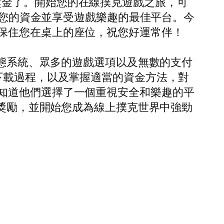
的歡迎獎金了。開始您的在線撲克遊戲之旅，可
擴大您的資金並享受遊戲樂趣的最佳平台。今
保住您在桌上的座位，祝您好運常伴！
生態系統、眾多的遊戲選項以及無數的支付
下載過程，以及掌握適當的資金方法，對
知道他們選擇了一個重視安全和樂趣的平
款獎勵，並開始您成為線上撲克世界中強勁