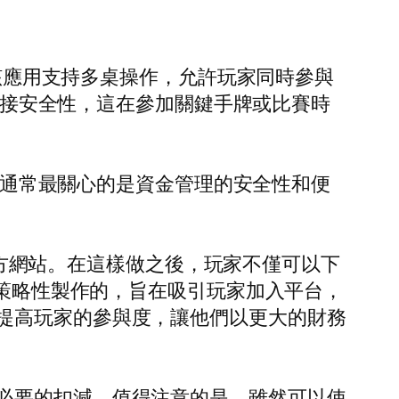
，該應用支持多桌操作，允許玩家同時參與
接安全性，這在參加關鍵手牌或比賽時
玩家通常最關心的是資金管理的安全性和便
的官方網站。在這樣做之後，玩家不僅可以下
是策略性製作的，旨在吸引玩家加入平台，
提高玩家的參與度，讓他們以更大的財務
必要的扣減。值得注意的是，雖然可以使