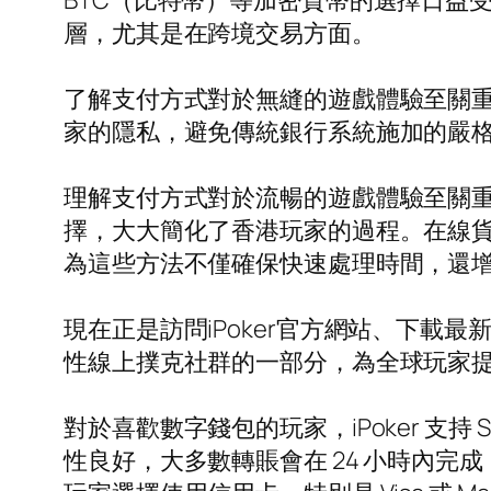
BTC（比特幣）等加密貨幣的選擇日益
層，尤其是在跨境交易方面。
了解支付方式對於無縫的遊戲體驗至關
家的隱私，避免傳統銀行系統施加的嚴
理解支付方式對於流暢的遊戲體驗至關重要
擇，大大簡化了香港玩家的過程。在線貨幣交易
為這些方法不僅確保快速處理時間，還
現在正是訪問iPoker官方網站、下載
性線上撲克社群的一部分，為全球玩家
對於喜歡數字錢包的玩家，iPoker 支持 Sk
性良好，大多數轉賬會在 24 小時內