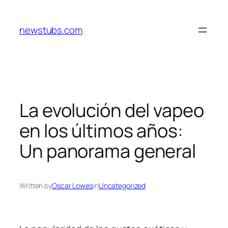
Skip
to
newstubs.com
content
La evolución del vapeo
en los últimos años:
Un panorama general
Written by
Oscar Lowes
in
Uncategorized