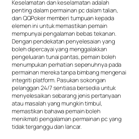
Keselamatan dan keselamatan adalah
penting dalam permainan pc dalam talian,
dan QQPoker memberi tumpuan kepada
elemen ini untuk memastikan pemain
mempunyai pengalaman bebas tekanan.
Dengan pendekatan penyelesaian yang
boleh dipercayai yang menggalakkan
pengeluaran tunai pantas, pemain boleh
menumpukan perhatian sepenuhnya pada
permainan mereka tanpa bimbang mengenai
integriti platform. Pasukan sokongan
pelanggan 24/7 sentiasa bersedia untuk
menyelesaikan sebarang jenis pertanyaan
atau masalah yang mungkin timbul,
memastikan bahawa pemain boleh
menikmati pengalaman permainan pc yang
tidak terganggu dan lancar.