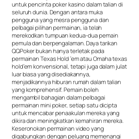
untuk pencinta poker kasino dalam talian di
seluruh dunia. Dengan antara muka
pengguna yang mesra pengguna dan
pelbagai pilihan permainan, ia telah
merekodkan tumpuan kedua-dua pemain
pemula dan berpengalaman. Daya tarikan
QQPoker bukan hanya terletak pada
permainan Texas Hold ’em atau Omaha texas
hold’em konvensional, tetapi juga dalam julat
luar biasa yang disediakannya,
menjadikannya hiburan rumah dalam talian
yang komprehensif. Pemain boleh
mengambil bahagian dalam pelbagai
permainan mini poker, setiap satu dicipta
untuk mencabar penaakulan mereka yang
dikira dan meningkatkan kemahiran mereka.
Keseronokan permainan video yang
digabungkan dengan peluang memenangi