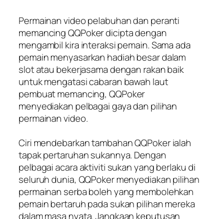
Permainan video pelabuhan dan peranti
memancing QQPoker dicipta dengan
mengambil kira interaksi pemain. Sama ada
pemain menyasarkan hadiah besar dalam
slot atau bekerjasama dengan rakan baik
untuk mengatasi cabaran bawah laut
pembuat memancing, QQPoker
menyediakan pelbagai gaya dan pilihan
permainan video.
Ciri mendebarkan tambahan QQPoker ialah
tapak pertaruhan sukannya. Dengan
pelbagai acara aktiviti sukan yang berlaku di
seluruh dunia, QQPoker menyediakan pilihan
permainan serba boleh yang membolehkan
pemain bertaruh pada sukan pilihan mereka
dalam masa nyata. Jangkaan keputusan