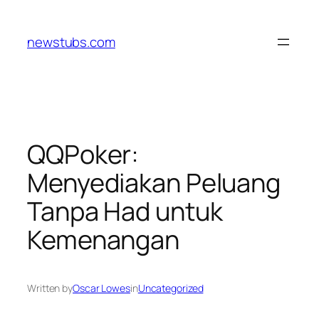
Skip
to
newstubs.com
content
QQPoker:
Menyediakan Peluang
Tanpa Had untuk
Kemenangan
Written by
Oscar Lowes
in
Uncategorized