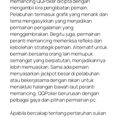
memancing QQPoker dicipta dengan
mengambil kira penglibatan pemain.
Pelabuhan termasuk grafik yang menarik dan
tema mengasyikkan yang menjadikan
permainan pengalaman yang
menggembirakan. Begitu juga, permainan
peranti memancing memeriksa refleks dan
kebolehan strategik pemain. Alternatif untuk
bermain bersama orang lain memupuk
semangat yang berpatutan, menjadikannya
lebih memuaskan. Sama ada pemain
menyasarkan jackpot besar di pelabuhan
atau bekerjasama dengan rakan untuk
menakluki halangan bawah laut peranti
memancing, QQPoker berurusan dengan
pelbagai gaya dan pilihan permainan pc.
Apabila bercakap tentang pertaruhan sukan