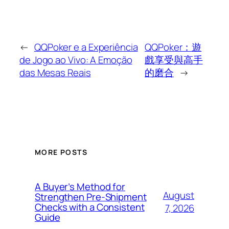
←
QQPoker e a Experiência
QQPoker：遊
de Jogo ao Vivo: A Emoção
戲享受與高手
das Mesas Reais
的磨合
→
MORE POSTS
A Buyer’s Method for
August
Strengthen Pre-Shipment
Checks with a Consistent
7, 2026
Guide