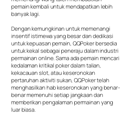
pemain kembali untuk mendapatkan lebih
banyak lagi.
Dengan kemungkinan untuk memenangi
insentif istimewa yang besar dan dedikasi
untuk kepuasan pemain, QQPoker bersedia
untuk kekal sebagai peneraju dalam industri
permainan online. Sama ada pemain mencari
kedalaman kritikal poker dalam talian,
kekacauan slot, atau keseronokan
pertaruhan aktiviti sukan, QQPoker telah
menghasilkan hab keseronokan yang benar-
benar memenuhi setiap jangkaan dan
memberikan pengalaman permainan yang
luar biasa.