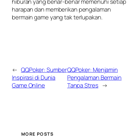
hiburan yang benar-benar memenuhi setiap
harapan dan memberikan pengalaman
bermain game yang tak terlupakan.
←
QQPoker: Sumber
QQPoker: Menjamin
Inspirasi di Dunia
Pengalaman Bermain
Game Online
Tanpa Stres
→
MORE POSTS