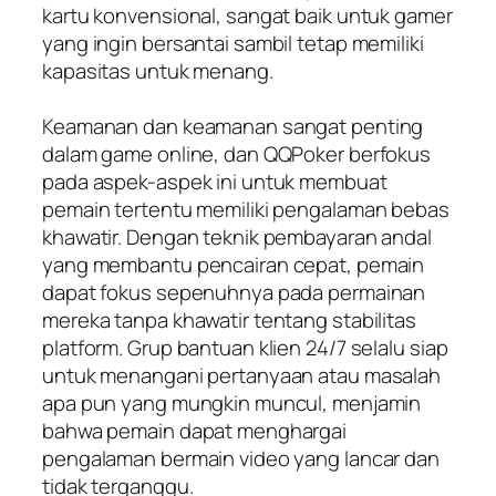
kartu konvensional, sangat baik untuk gamer
yang ingin bersantai sambil tetap memiliki
kapasitas untuk menang.
Keamanan dan keamanan sangat penting
dalam game online, dan QQPoker berfokus
pada aspek-aspek ini untuk membuat
pemain tertentu memiliki pengalaman bebas
khawatir. Dengan teknik pembayaran andal
yang membantu pencairan cepat, pemain
dapat fokus sepenuhnya pada permainan
mereka tanpa khawatir tentang stabilitas
platform. Grup bantuan klien 24/7 selalu siap
untuk menangani pertanyaan atau masalah
apa pun yang mungkin muncul, menjamin
bahwa pemain dapat menghargai
pengalaman bermain video yang lancar dan
tidak terganggu.