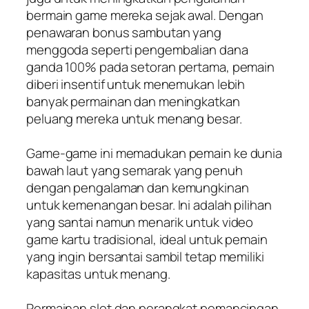
bermain game mereka sejak awal. Dengan
penawaran bonus sambutan yang
menggoda seperti pengembalian dana
ganda 100% pada setoran pertama, pemain
diberi insentif untuk menemukan lebih
banyak permainan dan meningkatkan
peluang mereka untuk menang besar.
Game-game ini memadukan pemain ke dunia
bawah laut yang semarak yang penuh
dengan pengalaman dan kemungkinan
untuk kemenangan besar. Ini adalah pilihan
yang santai namun menarik untuk video
game kartu tradisional, ideal untuk pemain
yang ingin bersantai sambil tetap memiliki
kapasitas untuk menang.
Permainan slot dan perangkat pemancingan