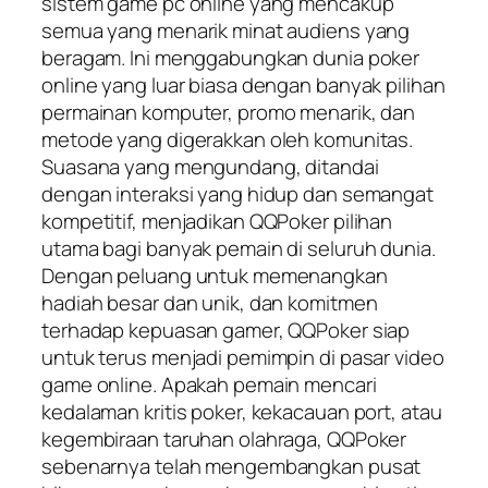
sistem game pc online yang mencakup
semua yang menarik minat audiens yang
beragam. Ini menggabungkan dunia poker
online yang luar biasa dengan banyak pilihan
permainan komputer, promo menarik, dan
metode yang digerakkan oleh komunitas.
Suasana yang mengundang, ditandai
dengan interaksi yang hidup dan semangat
kompetitif, menjadikan QQPoker pilihan
utama bagi banyak pemain di seluruh dunia.
Dengan peluang untuk memenangkan
hadiah besar dan unik, dan komitmen
terhadap kepuasan gamer, QQPoker siap
untuk terus menjadi pemimpin di pasar video
game online. Apakah pemain mencari
kedalaman kritis poker, kekacauan port, atau
kegembiraan taruhan olahraga, QQPoker
sebenarnya telah mengembangkan pusat