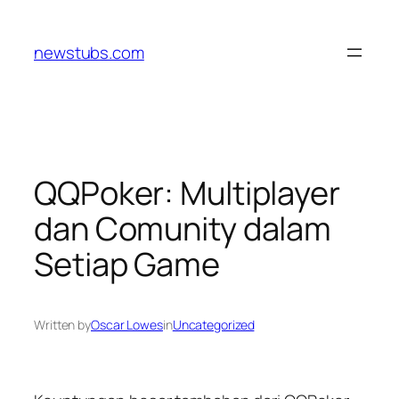
Skip
to
newstubs.com
content
QQPoker: Multiplayer
dan Comunity dalam
Setiap Game
Written by
Oscar Lowes
in
Uncategorized