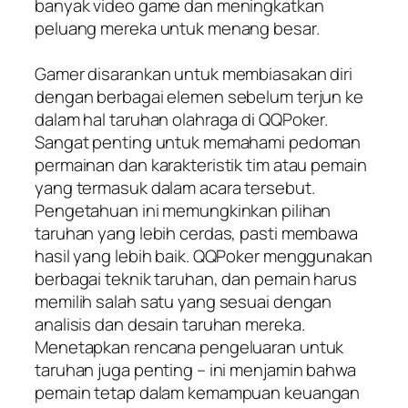
banyak video game dan meningkatkan
peluang mereka untuk menang besar.
Gamer disarankan untuk membiasakan diri
dengan berbagai elemen sebelum terjun ke
dalam hal taruhan olahraga di QQPoker.
Sangat penting untuk memahami pedoman
permainan dan karakteristik tim atau pemain
yang termasuk dalam acara tersebut.
Pengetahuan ini memungkinkan pilihan
taruhan yang lebih cerdas, pasti membawa
hasil yang lebih baik. QQPoker menggunakan
berbagai teknik taruhan, dan pemain harus
memilih salah satu yang sesuai dengan
analisis dan desain taruhan mereka.
Menetapkan rencana pengeluaran untuk
taruhan juga penting – ini menjamin bahwa
pemain tetap dalam kemampuan keuangan