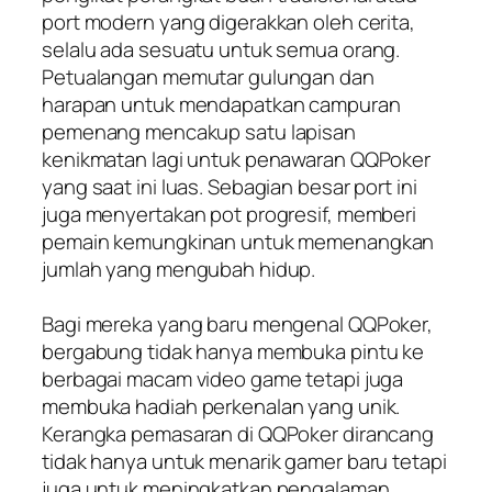
port modern yang digerakkan oleh cerita,
selalu ada sesuatu untuk semua orang.
Petualangan memutar gulungan dan
harapan untuk mendapatkan campuran
pemenang mencakup satu lapisan
kenikmatan lagi untuk penawaran QQPoker
yang saat ini luas. Sebagian besar port ini
juga menyertakan pot progresif, memberi
pemain kemungkinan untuk memenangkan
jumlah yang mengubah hidup.
Bagi mereka yang baru mengenal QQPoker,
bergabung tidak hanya membuka pintu ke
berbagai macam video game tetapi juga
membuka hadiah perkenalan yang unik.
Kerangka pemasaran di QQPoker dirancang
tidak hanya untuk menarik gamer baru tetapi
juga untuk meningkatkan pengalaman