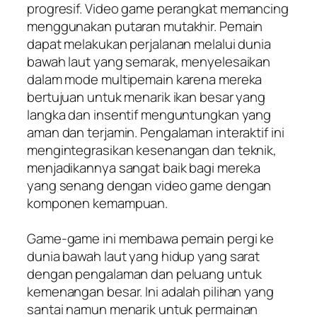
progresif. Video game perangkat memancing
menggunakan putaran mutakhir. Pemain
dapat melakukan perjalanan melalui dunia
bawah laut yang semarak, menyelesaikan
dalam mode multipemain karena mereka
bertujuan untuk menarik ikan besar yang
langka dan insentif menguntungkan yang
aman dan terjamin. Pengalaman interaktif ini
mengintegrasikan kesenangan dan teknik,
menjadikannya sangat baik bagi mereka
yang senang dengan video game dengan
komponen kemampuan.
Game-game ini membawa pemain pergi ke
dunia bawah laut yang hidup yang sarat
dengan pengalaman dan peluang untuk
kemenangan besar. Ini adalah pilihan yang
santai namun menarik untuk permainan