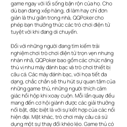
game ngay với lối sống bận rộn của họ. Cho
dù bạn đang xếp hàng, đi làm hay chỉ đơn
giản là thư giãn trong nhà, QQPoker cho
phép bạn thưởng thức các trò chơi điện tử
tuyệt vời khi đang di chuyển.
Đối với những người đang tìm kiếm trải
nghiệm chơi trò chơi điện tử trọn vẹn nhưng
nhàn nhã, QQPoker bao gồm các chức năng
thú vị như máy đánh bạc và trò chơi thiết bị
câu cá. Các máy đánh bạc, với họa tiết đa
dạng, chắc chắn sẽ thu hút sự quan tâm của
những game thủ, những người thích cảm
giác hồi hộp khi xoay cuộn. Mỗi lần quay đều
mang đến cơ hội giành được các giải thưởng
nổi bật, đặc biệt là với sự kết hợp của các nồi
hiện đại. Mặt khác, trò chơi máy câu cá sử
dụng một sự thay đổi khéo léo. Game thủ có