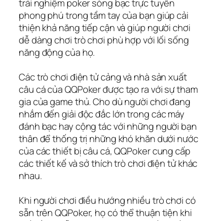
trải nghiệm poker sòng bạc trực tuyến
phong phú trong tầm tay của bạn giúp cải
thiện khả năng tiếp cận và giúp người chơi
dễ dàng chơi trò chơi phù hợp với lối sống
năng động của họ.
Các trò chơi điện tử cảng và nhà sản xuất
câu cá của QQPoker được tạo ra với sự tham
gia của game thủ. Cho dù người chơi đang
nhắm đến giải độc đắc lớn trong các máy
đánh bạc hay cộng tác với những người bạn
thân để thống trị những khó khăn dưới nước
của các thiết bị câu cá, QQPoker cung cấp
các thiết kế và sở thích trò chơi điện tử khác
nhau.
Khi người chơi điều hướng nhiều trò chơi có
sẵn trên QQPoker, họ có thể thuận tiện khi