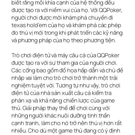
biết rằng mỗi khía cạnh của hệ thống đều
được tạo ra với niềm vui của họ. Với QQPoker,
người chơi được mời khám phá chuyến đi
texas hold’em của họ và khám phá các phép
đo thú vị mới trong khi phát triển các kỹ năng
và phương pháp của họ theo phương tiện.
Trò chơi điện tử và máy câu cá của QQPoker
được tạo ra với sự tham gia của người chơi.
Các cổng bao gồm đồ họa hấp dẫn và chủ đề
nhập vai làm cho trò chơi trở thành một trải
nghiệm tuyệt vời. Tương tự như vậy, trò chơi
điện tử của nhà sản xuất câu cá kiểm tra
phản xạ và khả năng chiến lược của game
thủ. Giải pháp thay thế để chơi cùng với
những người khác nuôi dưỡng tinh thần
cạnh tranh, làm cho nó trở nên thú vị hơn rất
nhiều. Cho dù một game thủ đang có ý định