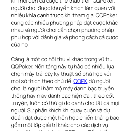
Khi nói đến cá cược thể thao trên QQPoker,
người chơi được khuyến khích làm quen với
nhiều khía cạnh trước khi tham gia. QQPoker
cung cấp nhiều phương pháp đặt cược khác
nhau và người chơi cần chọn phương pháp
phù hợp với đánh giá và phong cách cá cược
của họ.
Cảng là một cơ hội thú vị khác trong vũ trụ
QQPoker. Nền tảng này tự hào có nhiều lựa
chọn máy trái cây kỹ thuật số phù hợp với
mọi sở thích theo chủ đề.
QQPK
dù người
chơi là người hâm mộ máy đánh bạc truyền
thống hay máy đánh bạc hiện đại, theo cốt
truyện, luôn có thứ gì đó dành cho tất cả mọi
người. Sự phấn khích khi quay cuộn và dự
đoán đạt được một hỗn hợp chiến thắng bao
gồm một lớp giải trí khác cho các dịch vụ