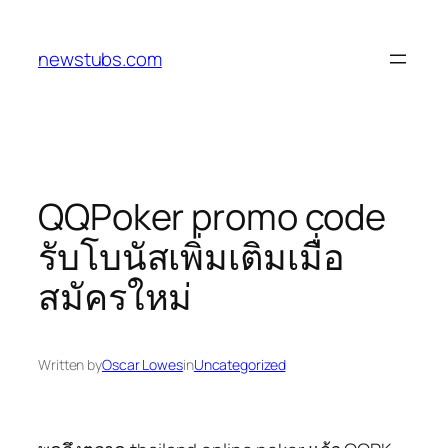
Skip
to
newstubs.com
content
QQPoker promo code
รับโบนัสเพิ่มเติมเมื่อ
สมัครใหม่
Written by
Oscar Lowes
in
Uncategorized