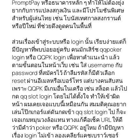
PromptPay หรือธนาคารหลัก ๆ ทำให้ไม่ต้องยุ่ง
ยากกับการแปลงสกุลเงิน และมีโปรโมชันพิเศษ
สำหรับผู้เล่นไทย เช่น โบนัสเทศกาลสงกรานต์
หรือปีใหม่ ที่ช่วยดึงดูดคนในพื้นที่
ส่วนเรื่องเข้าสู่ระบบหรือ login นั้น เรียบง่ายแต่ก็
มีปัญหาที่พบบ่อยอยู่ครับ คนมักเสิร์ช qqpoker
login หรือ QQPK login เพื่อหาคำแนะนำ แล้ว
ตามขั้นตอนในหน้าเว็บ เช่น ใส่ username กับ
password ที่สมัครไว้ ถ้าลืมรหัส ก็มีตัวเลือก
reset ผ่านอีเมลหรือเบอร์โทร แต่บางคนสับสน
เพราะ QQPK มีเกมอื่นในเครือ เช่น สล็อต แล้วไป
กด qq slot login โดยไม่ได้ตั้งใจ ทำให้เข้าผิด
หน้า ผมเคยเจอแบบนี้เหมือนกัน สมมติคุณอยาก
เล่นโป๊กเกอร์แต่ดันกดเข้า qq slot login ไป ก็จะ
เจอเกมหมุนวงล้อแทน ทางแก้คือเช็ค URL ให้ดี
ว่ามีคำว่า poker หรือ QQPK อยู่ไหม ถ้ามีปัญหา
เรื่อง login ไม่เข้า ลองเคลียร์แคชเบราว์เซอร์