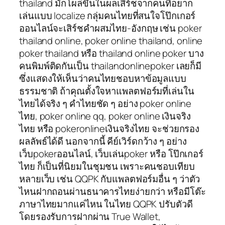
thailand มักโผล่ขึ้นในผลเสิร์ชจากคนที่อยาก
เล่นแบบ localize กลุ่มคนไทยที่สนใจโป๊กเกอร์
ออนไลน์จะเสิร์ชคำผสมไทย-อังกฤษ เช่น poker
thailand online, poker online thailand, online
poker thailand หรือ thailand online poker บาง
คนพิมพ์ติดกันเป็น thailandonlinepoker เลยก็มี
ซึ่งแสดงให้เห็นว่าคนไทยชอบหาข้อมูลแบบ
ธรรมชาติ ถ้าคุณตั้งใจหาแพลตฟอร์มที่เล่นใน
ไทยได้จริง ๆ คำไทยชัด ๆ อย่าง poker online
ไทย, poker online qq, poker online เงินจริง
ไทย หรือ pokeronlineเงินจริงไทย จะช่วยกรอง
ผลลัพธ์ได้ดี นอกจากนี้ คีย์เวิร์ดกว้าง ๆ อย่าง
เว็บpokerออนไลน์, เว็บเล่นpoker หรือ โป๊กเกอร์
ไทย ก็เป็นที่นิยมในชุมชน เพราะคนชอบเทียบ
หลายเว็บ เช่น QQPK กับแพลตฟอร์มอื่น ๆ ว่าตัว
ไหนฝากถอนผ่านธนาคารไทยง่ายกว่า หรือมีโต๊ะ
ภาษาไทยมากแค่ไหน ในไทย QQPK ปรับตัวดี
โดยรองรับการฝากผ่าน True Wallet,