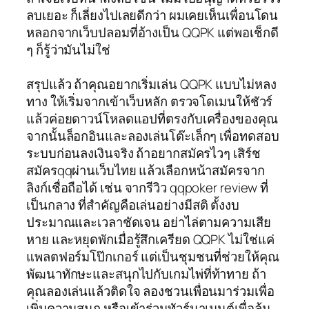
ลบเยอะ ก็เลี่ยงไปเลยดีกว่า ผมเคยเห็นเพื่อนโดน
หลอกจากเว็บปลอมที่อ้างเป็น QQPK แต่พอเช็กดี
ๆ ก็รู้ว่ามันไม่ใช่
สรุปแล้ว ถ้าคุณอยากเริ่มเล่น QQPK แบบไม่หลง
ทาง ให้เริ่มจากเข้าเว็บหลัก ตรวจโดเมนให้ชัวร์
แล้วค่อยดาวน์โหลดแอปที่ตรงกับเครื่องของคุณ
จากนั้นล็อกอินและลองเล่นโต๊ะเล็กๆ เพื่อทดสอบ
ระบบก่อนลงเงินจริง ถ้าอยากสมัครไวๆ เสิร์ช
สมัครqqผ่านเว็บไทย แล้วเลือกหน้าสมัครจาก
ลิงก์เชื่อถือได้ เช่น จากรีวิว qqpoker review ที่
เป็นกลาง ที่สำคัญคือเล่นอย่างมีสติ ตั้งงบ
ประมาณและเวลาชัดเจน อย่าไล่ตามความเสีย
หาย และหยุดพักเมื่อรู้สึกเครียด QQPK ไม่ใช่แค่
แพลตฟอร์มโป๊กเกอร์ แต่เป็นชุมชนที่ช่วยให้คุณ
พัฒนาทักษะและสนุกไปกับเกมไพ่ที่ท้าทาย ถ้า
คุณลองเล่นแล้วติดใจ ลองชวนเพื่อนมาร่วมเพื่อ
เพิ่มความสนุก หรือเข้าร่วมทัวร์นาเมนต์เพื่อลุ้น