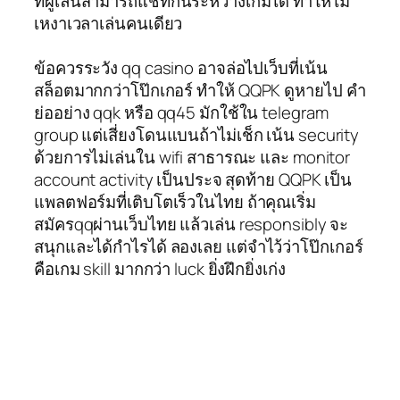
ที่ผู้เล่นสามารถแชทกันระหว่างเกมได้ ทำให้ไม่
เหงาเวลาเล่นคนเดียว
ข้อควรระวัง qq casino อาจล่อไปเว็บที่เน้น
สล็อตมากกว่าโป๊กเกอร์ ทำให้ QQPK ดูหายไป คำ
ย่ออย่าง qqk หรือ qq45 มักใช้ใน telegram
group แต่เสี่ยงโดนแบนถ้าไม่เช็ก เน้น security
ด้วยการไม่เล่นใน wifi สาธารณะ และ monitor
account activity เป็นประจ สุดท้าย QQPK เป็น
แพลตฟอร์มที่เติบโตเร็วในไทย ถ้าคุณเริ่ม
สมัครqqผ่านเว็บไทย แล้วเล่น responsibly จะ
สนุกและได้กำไรได้ ลองเลย แต่จำไว้ว่าโป๊กเกอร์
คือเกม skill มากกว่า luck ยิ่งฝึกยิ่งเก่ง