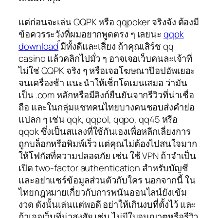
แต่ก่อนจะเล่น QQPK หรือ qqpoker จริงจัง ต้องมี
ข้อควรระวังที่ผมอยากพูดตรง ๆ เลยนะ
qqpk
download
์มีทั้งดีและเสี่ยง ถ้าคุณเสิร์ช qq
casino แล้วคลิกไปมั่ว ๆ อาจเจอเว็บคนละเจ้าที่
ไม่ใช่ QQPK จริง ๆ หรือเจอโฆษณาป๊อปอัพเยอะ
จนเครื่องช้า แนะนำให้เช็กโดเมนเสมอ ว่ามัน
เป็น .com หลักหรือมีลิงก์ยืนยันจากรีวิวที่น่าเชื่อ
ถือ และในกลุ่มแชทคนไทยบางคนชอบส่งคำย่อ
แปลก ๆ เช่น qqk, qqpol, qqpo, qq45 หรือ
qqok ซึ่งเป็นสแลงที่ใช้กันเองเพื่อหลีกเลี่ยงการ
ถูกบล็อกหรือพิมพ์เร็ว แต่คุณไม่ต้องไปสนใจมาก
ให้โฟกัสที่ความปลอดภัย เช่น ใช้ VPN ถ้าจำเป็น
เปิด two-factor authentication สำหรับบัญชี
และอย่าแชร์ข้อมูลส่วนตัวกับใคร นอกจากนี้ ใน
ไทยกฎหมายเกี่ยวกับการพนันออนไลน์ยังเข้ม
งวด ดังนั้นเล่นแต่พอดี อย่าให้เกินงบที่ตั้งไว้ และ
ถ้าเจอเว็บที่น่าสงสัย เช่น ไม่มีใบอนุญาตหรือรีวิว