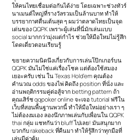
ให้คนไทยเชื่อมต่อกันได้ง่าย โดยเฉพาะช่วงทัวร์
นาเมนต์ใหญ่ที่รางวัลรวมเป็นล้านบาท ทำให้
บรรยากาศตื่นเต้นสุด ๆ ผมว่าตลาดไทยเป็นจุด
เด่นของ QQPK เพราะผู้เล่นที่นี่มักเล่นแบบ
social มากกว่ามุ่งแต่กำไร ช่วยให้มือใหม่ไม่รู้สึก
โดดเดี่ยวตอนเรียนรู้
ขยายความนิดนึงเกี่ยวกับการเล่นโป๊กเกอร์บน
QQPK มันไม่ใช่แค่เรื่องโชค แต่ต้องใช้สมอง
เยอะครับ เช่น ใน Texas Hold’em คุณต้อง
คำนวณ odds ของไพ่ คิดถึง position ที่นั่ง และ
อ่านพฤติกรรมคู่ต่อสู้จาก betting pattern ถ้า
คุณเสิร์ช qqpoker online จะเจอ tutorial ฟรีใน
เว็บที่สอนพื้นฐานพวกนี้ ทำให้มือใหม่อย่างเรา ๆ
ไม่ต้องงมเอง ลองนึกภาพเล่นกับเพื่อนใน QQPK
thai กลุ่ม แชทกันว่า bluff ไปเลย! มันสนุกมาก
บวกกับ rakeback ที่คืนมา ทำให้รู้สึกว่าทุกมือที่
เล่นมีค่าคุ้ม