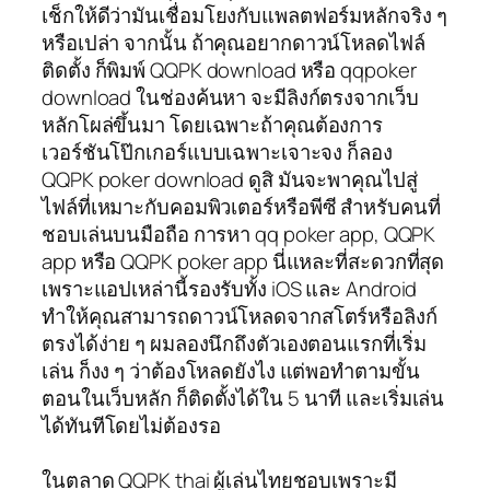
เช็กให้ดีว่ามันเชื่อมโยงกับแพลตฟอร์มหลักจริง ๆ
หรือเปล่า จากนั้น ถ้าคุณอยากดาวน์โหลดไฟล์
ติดตั้ง ก็พิมพ์ QQPK download หรือ qqpoker
download ในช่องค้นหา จะมีลิงก์ตรงจากเว็บ
หลักโผล่ขึ้นมา โดยเฉพาะถ้าคุณต้องการ
เวอร์ชันโป๊กเกอร์แบบเฉพาะเจาะจง ก็ลอง
QQPK poker download ดูสิ มันจะพาคุณไปสู่
ไฟล์ที่เหมาะกับคอมพิวเตอร์หรือพีซี สำหรับคนที่
ชอบเล่นบนมือถือ การหา qq poker app, QQPK
app หรือ QQPK poker app นี่แหละที่สะดวกที่สุด
เพราะแอปเหล่านี้รองรับทั้ง iOS และ Android
ทำให้คุณสามารถดาวน์โหลดจากสโตร์หรือลิงก์
ตรงได้ง่าย ๆ ผมลองนึกถึงตัวเองตอนแรกที่เริ่ม
เล่น ก็งง ๆ ว่าต้องโหลดยังไง แต่พอทำตามขั้น
ตอนในเว็บหลัก ก็ติดตั้งได้ใน 5 นาที และเริ่มเล่น
ได้ทันทีโดยไม่ต้องรอ
ในตลาด QQPK thai ผู้เล่นไทยชอบเพราะมี