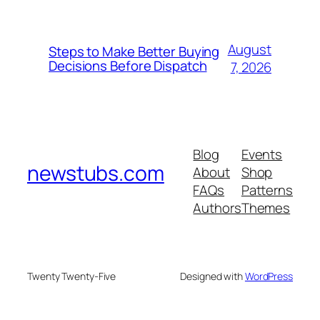
August
Steps to Make Better Buying
Decisions Before Dispatch
7, 2026
Blog
Events
newstubs.com
About
Shop
FAQs
Patterns
Authors
Themes
Twenty Twenty-Five
Designed with
WordPress