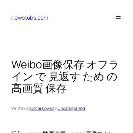
Skip
to
newstubs.com
content
Weibo画像保存 オフラ
イン で 見返す ため の
高画質 保存
Written by
Oscar Lowes
in
Uncategorized