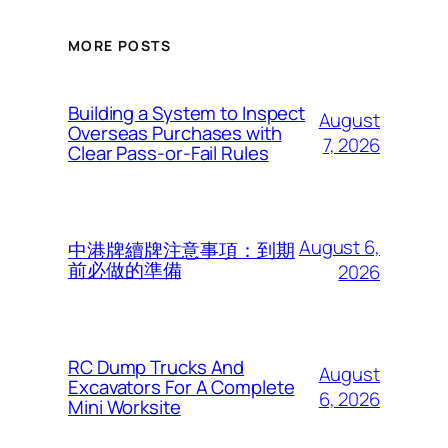
MORE POSTS
Building a System to Inspect
August
Overseas Purchases with
7, 2026
Clear Pass-or-Fail Rules
August 6,
中港牌續牌注意事項：到期
前必做的準備
2026
RC Dump Trucks And
August
Excavators For A Complete
6, 2026
Mini Worksite