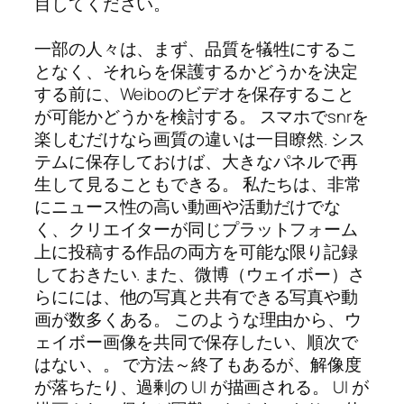
目してください。
一部の人々は、まず、品質を犠牲にするこ
となく、それらを保護するかどうかを決定
する前に、Weiboのビデオを保存すること
が可能かどうかを検討する。 スマホでsnrを
楽しむだけなら画質の違いは一目瞭然. シス
テムに保存しておけば、大きなパネルで再
生して見ることもできる。 私たちは、非常
にニュース性の高い動画や活動だけでな
く、クリエイターが同じプラットフォーム
上に投稿する作品の両方を可能な限り記録
しておきたい. また、微博（ウェイボー）さ
らにには、他の写真と共有できる写真や動
画が数多くある。 このような理由から、ウ
ェイボー画像を共同で保存したい、順次で
はない、。 で方法～終了もあるが、解像度
が落ちたり、過剰の UI が描画される。 UI が