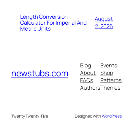
Length Conversion
August
Calculator For Imperial And
2, 2026
Metric Units
Blog
Events
newstubs.com
About
Shop
FAQs
Patterns
Authors
Themes
Twenty Twenty-Five
Designed with
WordPress