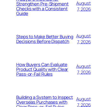
August
Strengthen Pre-Shipment
Checks with a Consistent
7, 2026
Guide
August
Steps to Make Better Buying
Decisions Before Dispatch
7, 2026
How Buyers Can Evaluate
August
Product Quality with Clear
7, 2026
Pass-or-Fail Rules
Building a System to Inspect
August
Overseas Purchases with
7, 2026
Clear Pass-or-Fail Rules