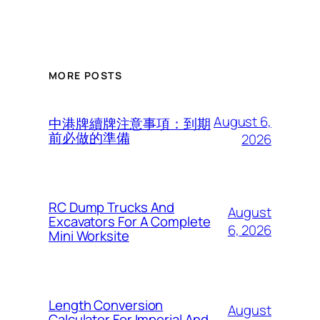
MORE POSTS
August 6,
中港牌續牌注意事項：到期
前必做的準備
2026
RC Dump Trucks And
August
Excavators For A Complete
6, 2026
Mini Worksite
Length Conversion
August
Calculator For Imperial And