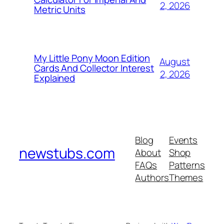
2, 2026
Metric Units
My Little Pony Moon Edition
August
Cards And Collector Interest
2, 2026
Explained
Blog
Events
newstubs.com
About
Shop
FAQs
Patterns
Authors
Themes