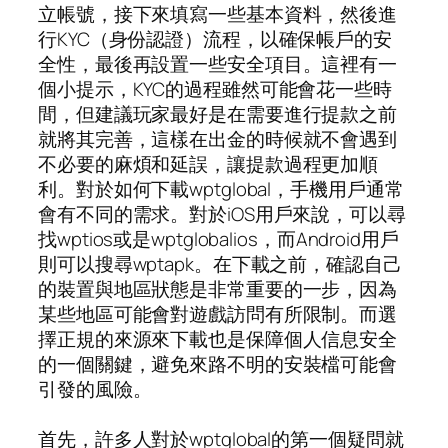
立帳號，接下來填寫一些基本資料，然後進
行KYC（身份認證）流程，以確保帳戶的安
全性，最後再設置一些安全項目。這裡有一
個小提示，KYC的過程雖然可能會花一些時
間，但建議玩家最好是在需要進行提款之前
就將其完善，這樣在出金的時候就不會遇到
不必要的麻煩和延誤，讓提款過程更加順
利。對於如何下載wptglobal，手機用戶通常
會有不同的需求。對於iOS用戶來說，可以尋
找wptios或是wptglobalios，而Android用戶
則可以搜尋wptapk。在下載之前，確認自己
的裝置與地區狀態是非常重要的一步，因為
某些地區可能會對遊戲訪問有所限制。而選
擇正規的來源來下載也是保障個人信息安全
的一個關鍵，避免來路不明的安裝檔可能會
引發的風險。
首先，許多人對於wptglobal的第一個疑問就