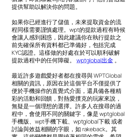
提供幫助以解決你的問題。
如果你已經進行了儲值，未來提取資金的流
程同樣需要謹慎處理。wpt的提款過程有時候
會讓人感到困惑，因此建議你在執行提款之
前先確保所有資料都已準備好，包括完成
KYC認證。這樣做的好處在於可以順利破解
提款過程中的任何障礙。
wptglobal出金
。
最近許多遊戲愛好者都在搜尋與 WPTGlobal
相關的資訊，原因在於這個平台不僅提供了
便於手機操作的直覺式介面，還具備各種精
彩的活動和回饋，對熱愛撲克的玩家來說，
無疑是一個理想的選擇。許多人在搜尋的過
程中，會使用不同的關鍵字，像是 wptglobal
手機版、wpt手機下載、wptglobal下載 或者
討論與效益相關的字眼，如 rakeback。其
實，這些變體都是圍繞著相同的需求，希望