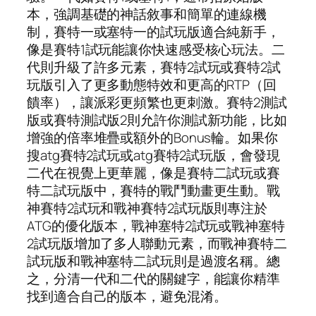
本，強調基礎的神話敘事和簡單的連線機
制，賽特一或塞特一的試玩版適合純新手，
像是賽特1試玩能讓你快速感受核心玩法。二
代則升級了許多元素，賽特2試玩或賽特2試
玩版引入了更多動態特效和更高的RTP（回
饋率），讓派彩更頻繁也更刺激。賽特2測試
版或賽特測試版2則允許你測試新功能，比如
增強的倍率堆疊或額外的Bonus輪。如果你
搜atg賽特2試玩或atg賽特2試玩版，會發現
二代在視覺上更華麗，像是賽特二試玩或賽
特二試玩版中，賽特的戰鬥動畫更生動。戰
神賽特2試玩和戰神賽特2試玩版則專注於
ATG的優化版本，戰神塞特2試玩或戰神塞特
2試玩版增加了多人聯動元素，而戰神賽特二
試玩版和戰神塞特二試玩則是過渡名稱。總
之，分清一代和二代的關鍵字，能讓你精準
找到適合自己的版本，避免混淆。