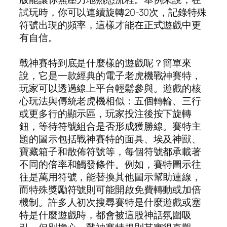
試玩時，你可以連續旋轉20-30次，記錄特殊
符號出現的頻率，這樣才能在正式遊戲中更
有自信。
戰神賽特到底是什麼樣的遊戲呢？簡單來
說，它是一款經典的電子老虎機戰神賽特，
玩家可以透過線上平台輕鬆參與。遊戲的核
心玩法與傳統老虎機相似：五個轉輪、三行
或更多行的顯示區，玩家投注後按下旋轉
鈕，等待符號組合是否形成獲勝線。賽特主
題的圖示包括戰神賽特的面具、埃及神獸、
寶藏箱子和散佈符號等，每個符號都承載著
不同的倍率和觸發條件。例如，賽特圖示往
往是萬用符號，能替換其他圖示幫助連線，
而特殊獎勵符號則可能開啟免費轉動或加倍
機制。許多人初次搜尋賽特是什麼遊戲或塞
特是什麼遊戲時，都會被這股神話氛圍吸