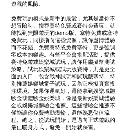
遊戲的風險。
免費玩的模式是新手的最愛，尤其是當你不
想冒險時。搜尋賽特免費或賽特免費玩，就
能找到無限遊玩的demo版。塞特免費或塞特
免費玩，同樣指向這些資源，讓你盡情體驗
而不花錢。免費賽特或免費塞特，更是強調
零成本的樂趣。有些平台會搭配活動，提供
賽特免遊或娛樂城試玩，讓你用虛擬幣測試
策略。試玩娛樂城或試玩版賽特，則是更全
面的入口，包含戰神試玩和試玩版塞特。特
別推薦娛樂城電子試玩，因為它模擬真實投
注環境。如果你運氣好，還能拿到娛樂城體
驗金或體驗金娛樂城，像是最新娛樂城體驗
金或娛樂城體驗金推薦。這些體驗金推薦不
僅能讓你免費轉動幾輪，還能熟悉儲值流
程。總之，從試玩開始，是邁向正式遊戲的
最佳暖身方式，避免一開始就踩雷。