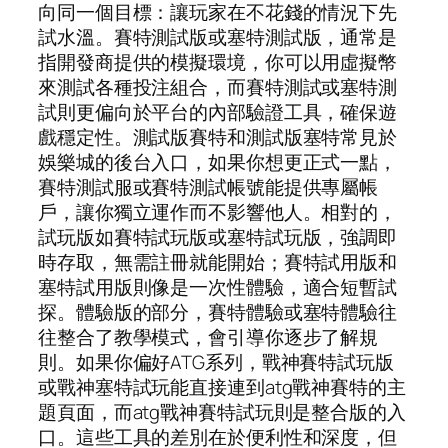
向同一個目標：讓玩家在不花錢的情況下先
試水溫。賽特測試版或塞特測試版，通常是
指開發商提供的模擬環境，你可以用虛擬幣
來測試各種投注組合，而賽特測試或塞特測
試則更偏向於平台的內部驗證工具，確保遊
戲穩定性。測試版賽特和測試版塞特常見於
娛樂城的後台入口，如果你想更正式一點，
賽特測試服或賽特測試帳號能提供專屬帳
戶，讓你獨立運作而不影響他人。相對的，
試玩版如賽特試玩版或塞特試玩版，強調即
時存取，無需註冊就能開始；賽特試用版和
塞特試用版則像是一次性體驗，適合短暫試
探。體驗版的部分，賽特體驗或塞特體驗往
往整合了教學模式，會引導你逐步了解規
則。如果你偏好ATG系列，戰神賽特試玩版
或戰神塞特試玩能直接連到atg戰神賽特的主
題頁面，而atg戰神賽特試玩則是整合版的入
口。這些工具的差別在於便利性和深度，但