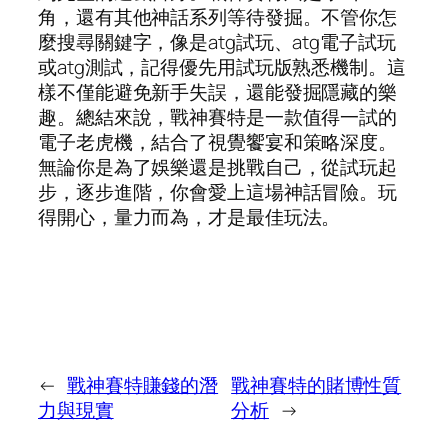
角，還有其他神話系列等待發掘。不管你怎
麼搜尋關鍵字，像是atg試玩、atg電子試玩
或atg測試，記得優先用試玩版熟悉機制。這
樣不僅能避免新手失誤，還能發掘隱藏的樂
趣。總結來說，戰神賽特是一款值得一試的
電子老虎機，結合了視覺饗宴和策略深度。
無論你是為了娛樂還是挑戰自己，從試玩起
步，逐步進階，你會愛上這場神話冒險。玩
得開心，量力而為，才是最佳玩法。
←
戰神賽特賺錢的潛
戰神賽特的賭博性質
力與現實
分析
→