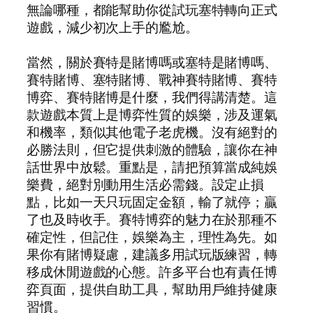
無論哪種，都能幫助你從試玩塞特轉向正式
遊戲，減少初次上手的尷尬。
當然，關於賽特是賭博嗎或塞特是賭博嗎、
賽特賭博、塞特賭博、戰神賽特賭博、賽特
博弈、賽特賭博是什麼，我們得講清楚。這
款遊戲本質上是博弈性質的娛樂，涉及運氣
和機率，類似其他電子老虎機。沒有絕對的
必勝法則，但它提供刺激的體驗，讓你在神
話世界中放鬆。重點是，請把預算當成純娛
樂費，絕對別動用生活必需錢。設定止損
點，比如一天只玩固定金額，輸了就停；贏
了也及時收手。賽特博弈的魅力在於那種不
確定性，但記住，娛樂為主，理性為先。如
果你有賭博疑慮，建議多用試玩版練習，轉
移成休閒遊戲的心態。許多平台也有責任博
弈頁面，提供自助工具，幫助用戶維持健康
習慣。