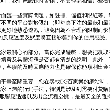
激時，我們應該保持警惕，不要輕易相信那些看
面臨一些實際問題，如註冊、儲值和限紅等。
而不同的平台對於限紅（即每桌下注的最低和最
你更好地熟悉遊戲，避免因為不合理的限制而影
的反應速度及態度將直接影響到你的使用感受
玩家最關心的部分。當你完成遊戲，想要把贏取
手續費及具體流程是否都有清楚的說明。此外，
時，客服的及時回應能力也是確保你能順利出金
平臺至關重要。您在尋找DG百家樂的網站時，應
玩家上鉤的行銷手法，特別是涉及到需要付費購
服響應迅速以及出金流程公開，是最安全的選