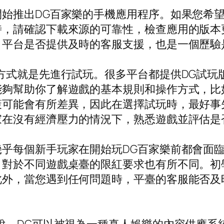
始推出DG百家樂的手機應用程序。如果您希望在
時，請確認下載來源的可靠性，檢查應用的版本
，平台是否提供及時的客服支援，也是一個歷驗
方式就是先進行試玩。很多平台都提供DG試玩
能夠幫助你了解遊戲的基本規則和操作方式，比
策可能會有所差異，因此在選擇試玩時，最好事
家在沒有經濟壓力的情況下，熟悉遊戲並評估是
乎每個新手玩家在開始玩DG百家樂前都會面
，對於不同遊戲桌臺的限紅要求也有所不同。初
此外，當您遇到任何問題時，平臺的客服能否及