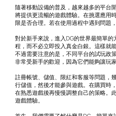
隨著移動設備的普及，越來越多的平台開
將提供更流暢的遊戲體驗。在挑選應用
限是否合理。若在使用過程中遇到問題
對於新手來說，進入DG的世界最簡單的
程，而不必立即投入真金白銀。這樣就
不過需要注意的是，不同平台的試玩政
非常受新手的歡迎，因為它們能夠讓玩
註冊帳號、儲值、限紅和客服等問題，幾
行儲值，然後才能參與遊戲。在購買時
在熟悉遊戲後再慢慢調整自己的策略。
遊戲體驗。