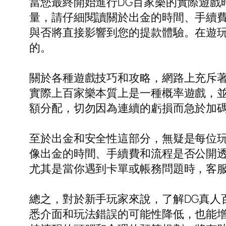
當您最終開始進行DG百家樂的實際遊戲
量，請仔細閱讀關於出金的時間、手續
與否將直接影響到您的提款體驗。在遊
的。
關於各種遊戲技巧和攻略，網路上充斥著
實際上百家樂本質上是一種概率遊戲，
額分配，切勿因為連續的虧損而急於加
至於出金和安全性這部分，無疑是每位玩
像出金的時間、手續費和流程是否公開
尤其是當你遇到卡單或帳務問題時，客
總之，對於新手玩家來說，了解DG真人
悉介面和玩法錯誤的可能性降低，也能