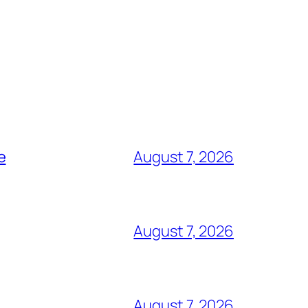
e
August 7, 2026
August 7, 2026
August 7, 2026