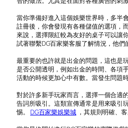
智的做法。尤其是在面對各種廣告的刺
當你準備好進入這個娛樂世界時，多半會
註冊後，你會發現有各種儲值的選項，
來說，選擇限紅較為友好的桌子可以讓
試著聯繫DG百家樂客服了解情況，他們
最重要的也許就是出金的問題，這也是
是否公開透明，例如出金的時間、各項
活動的時候更加心中有數。當發生問題
對於許多新手玩家而言，選擇一個合適的
告詞所吸引。這類宣傳通常是用來吸引
惕。
DG百家樂娛樂城
，其規則明確、客