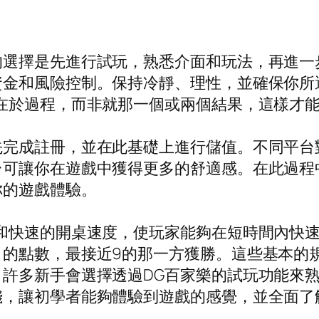
的選擇是先進行試玩，熟悉介面和玩法，再進一
資金和風險控制。保持冷靜、理性，並確保你所
在於過程，而非就那一個或兩個結果，這樣才
先完成註冊，並在此基礎上進行儲值。不同平台
台可讓你在遊戲中獲得更多的舒適感。在此過程
你的遊戲體驗。
和快速的開桌速度，使玩家能夠在短時間內快
」的點數，最接近9的那一方獲勝。這些基本的
許多新手會選擇透過DG百家樂的試玩功能來
錢，讓初學者能夠體驗到遊戲的感覺，並全面了