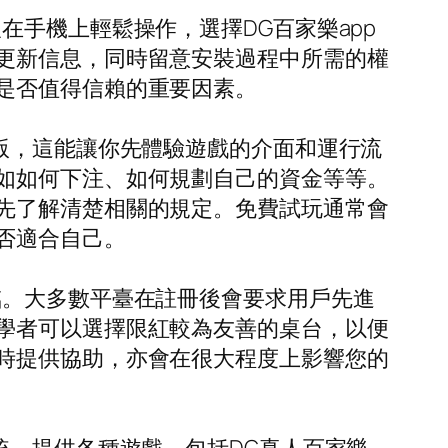
手機上輕鬆操作，選擇DG百家樂app
更新信息，同時留意安裝過程中所需的權
是否值得信賴的重要因素。
版，這能讓你先體驗遊戲的介面和運行流
如如何下注、如何規劃自己的資金等等。
先了解清楚相關的規定。免費試玩通常會
否適合自己。
臨。大多數平臺在註冊後會要求用戶先進
學者可以選擇限紅較為友善的桌台，以便
時提供協助，亦會在很大程度上影響您的