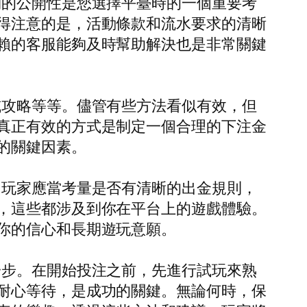
則的公開性是您選擇平臺時的一個重要考
得注意的是，活動條款和流水要求的清晰
賴的客服能夠及時幫助解決也是非常關鍵
或攻略等等。儘管有些方法看似有效，但
真正有效的方式是制定一個合理的下注金
的關鍵因素。
，玩家應當考量是否有清晰的出金規則，
，這些都涉及到你在平台上的遊戲體驗。
你的信心和長期遊玩意願。
一步。在開始投注之前，先進行試玩來熟
耐心等待，是成功的關鍵。無論何時，保