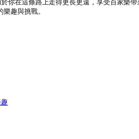
助於你在這條路上走得更長更遠，享受百家樂帶
的樂趣與挑戰。
樂趣