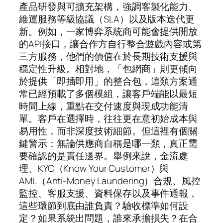
產品研發與可擴充架構，強調客製化能力、
維運服務等級協議（SLA）以及版本迭代更
新。例如，一家博弈系統商可能會提供開放
的API接口，讓合作方自行整合遊戲內容或第
三方服務，他們的價值在於長期技術支援與
穩定性升級。相對地，「包網商」則更傾向
於提供「即插即用」的整合包，這類方案通
常已經預載了多個模組，讓客戶端能以最短
時間上線，重點在交付速度與現成功能清
單。客戶在選擇時，往往更在意初始成本與
易用性，而非深度技術細節。但這裡有個關
鍵警示：無論供應商自稱是哪一類，真正需
要確認的是責任邊界。舉例來說，金流處
理、KYC（Know Your Customer）與
AML（Anti-Money Laundering）合規、風控
監控、客服支援、資料保存以及事件通報，
這些環節到底由誰負責？驗收標準如何設
定？如果系統出問題，誰來承擔損失？在合