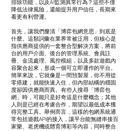
排除功能，以及AI監測異常行為？這些不僅
降低法律風險，還能提升用戶信任，長期來
看更有利營運。
首先，讓我們釐清「博弈包網意思」到底是
什麼。這類詞彙在業界常被泛用，但核心是
指供應商提供的一套整合型解決方案，將前
台的用戶介面、後台的管理系統、會員註
冊、金流處理、風控模組，以及多款遊戲內
容聚合起來，形成一個可立即運作的平台。
簡單來說，它就像是一間預製屋，你不用從
零搭建，就能快速入住，但內部結構的穩固
度卻因供應商而異。有些人搜尋「博弈包
網」時，可能只是好奇這是什麼概念；其他
人則是已經在考慮合作，期望以最低成本獲
得完整工具。舉例而言，這樣的包網系統通
常包括遊戲API的接入，讓平台能無縫串接百
家樂、老虎機或體育博彩等內容，同時整合