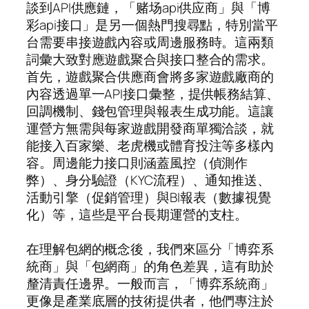
談到API供應鏈，「赌场api供应商」與「博
彩api接口」是另一個熱門搜尋點，特別當平
台需要串接遊戲內容或周邊服務時。這兩類
詞彙大致對應遊戲聚合與接口整合的需求。
首先，遊戲聚合供應商會將多家遊戲廠商的
內容透過單一API接口彙整，提供帳務結算、
回調機制、錢包管理與報表生成功能。這讓
運營方無需與每家遊戲開發商單獨洽談，就
能接入百家樂、老虎機或體育投注等多樣內
容。周邊能力接口則涵蓋風控（偵測作
弊）、身分驗證（KYC流程）、通知推送、
活動引擎（促銷管理）與BI報表（數據視覺
化）等，這些是平台長期運營的支柱。
在理解包網的概念後，我們來區分「博弈系
統商」與「包網商」的角色差異，這有助於
釐清責任邊界。一般而言，「博弈系統商」
更像是產業底層的技術提供者，他們專注於