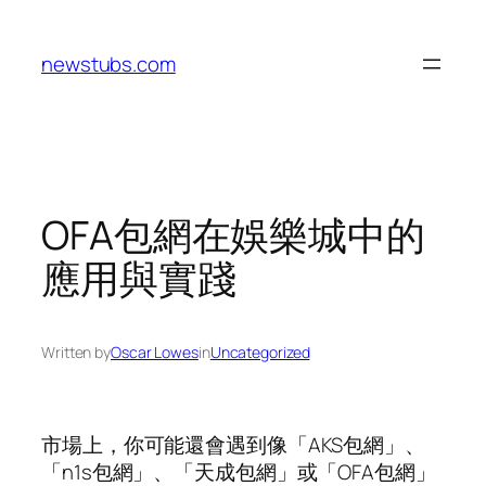
Skip
to
newstubs.com
content
OFA包網在娛樂城中的
應用與實踐
Written by
Oscar Lowes
in
Uncategorized
市場上，你可能還會遇到像「AKS包網」、
「n1s包網」、「天成包網」或「OFA包網」