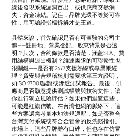
線後發現系統漏洞百出，或供應商突然消
失，資金凍結。記住，品牌光環不等於可靠
性，用可驗證指標拆解才是王道。
具體來說，首先確認是否有可查驗的公司主
體——註冊地、營業登記、股東背景是否透
明？其次，合約條款是否清楚，涵蓋SLA、費
用結構與退出機制？維運團隊的可聯繫性也
很關鍵——是否有24/7支援熱線或專屬帳經
理？資安與合規稽核則需要求第三方證明，
如ISO 27001認證或滲透測試報告。最後，供
應商是否願意提供測試帳號與技術文件，讓
你進行獨立風險評估？如果他們迴避這些，
可能是紅旗信號。在台灣包網的脈絡下，這
些方案還需考量本地法規適配，如是否整合
台灣支付系統或符合金管會的反洗錢指引。
市場上，這些品牌雖有口碑，但也存在仿冒