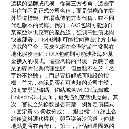
這樣的品牌或代稱。從第三方視角，這些字
串往往不是正式公司名稱，而是供應商的對
外渠道標籤、市場流傳的方案代稱，或不同
代理版本的簡稱。例如，AKS包網可能源自
某家亞洲供應商的產品線，強調高性價比與
快速部署；n1s包網則可能指向整合北方市場
遊戲的平台；天成包網在台灣討論中常與在
地化服務連結；OFA包網則可能涉及海外基
金接入的模式。這些名稱的出現，反映了產
業的碎片化與代理生態，但重點不在於「名
字好不好聽」，而是要拆解成可驗證的指
標。首先，確認是否有可查驗的公司主體，
如商業登記號碼、網站域名WHOIS記錄或
LinkedIn公司頁面，避免遇到空殼供應商。其
次，審視合約條款是否清楚，例如定價模式
（固定費 vs 營收分成）、退出機制（終止合
約後資料遷移權利）與爭議解決管道（仲裁
地點是否在台灣）。第三，評估維運團隊的