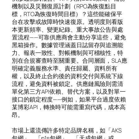
機制以及災難復原計劃（RPO為恢復點目
標，RTO為恢復時間目標）？這些能確保平
台在攻擊或故障時快速復原。透明度則看版
本更新頻率、變更紀錄、重大事故公告與處
置流程——可靠供應商會主動分享這些，避免
黑箱操作。數據管理涵蓋日誌留存與追溯能
力、報表一致性、對帳機制與可稽核性，特
別在合規審查時至關重要。合同層面，SLA應
明確定義服務水準、責任歸屬、資料所有
權，以及終止合約後的資料交付與系統下線
流程，避免資料被鎖定。供應鏈風險則需清
單化第三方API依賴、替代方案，以及對單一
接口的鎖定程度——例如，如果平台過度依賴
某博彩API，轉換時可能需重寫代碼，成本高
昂。
市場上還流傳許多特定品牌名稱，如「AKS
包網」、「n1s包網」、「天成包網」或