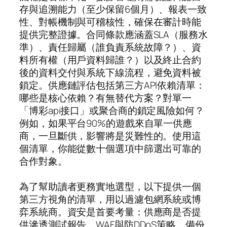
存與追溯能力（至少保留6個月）、報表一致
性、對帳機制與可稽核性，確保在審計時能
提供完整證據。合同條款應涵蓋SLA（服務水
準）、責任歸屬（誰負責系統故障？）、資
料所有權（用戶資料歸誰？）以及終止合約
後的資料交付與系統下線流程，避免資料被
鎖定。供應鏈評估包括第三方API依賴清單：
哪些是核心依賴？有無替代方案？對單一
「博彩api接口」或聚合商的鎖定風險如何？
例如，如果平台90%的遊戲來自單一供應
商，一旦斷供，影響將是災難性的。使用這
個清單，你能從數十個選項中篩選出可靠的
合作對象。
為了幫助讀者更務實地選型，以下提供一個
第三方視角的清單，用以過濾包網系統或博
弈系統商。資安是首要考量：供應商是否提
供滲透測試報告、WAF與防DDoS策略、備份