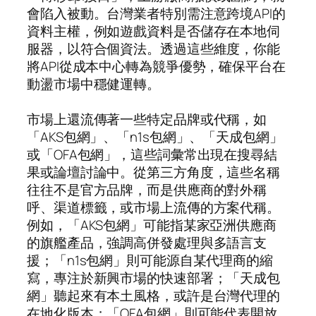
會陷入被動。台灣業者特別需注意跨境API的
資料主權，例如遊戲資料是否儲存在本地伺
服器，以符合個資法。透過這些維度，你能
將API從成本中心轉為競爭優勢，確保平台在
動盪市場中穩健運轉。
市場上還流傳著一些特定品牌或代稱，如
「AKS包網」、「n1s包網」、「天成包網」
或「OFA包網」，這些詞彙常出現在搜尋結
果或論壇討論中。從第三方角度，這些名稱
往往不是官方品牌，而是供應商的對外稱
呼、渠道標籤，或市場上流傳的方案代稱。
例如，「AKS包網」可能指某家亞洲供應商
的旗艦產品，強調高併發處理與多語言支
援；「n1s包網」則可能源自某代理商的縮
寫，專注於新興市場的快速部署；「天成包
網」聽起來有本土風格，或許是台灣代理的
在地化版本；「OFA包網」則可能代表開放