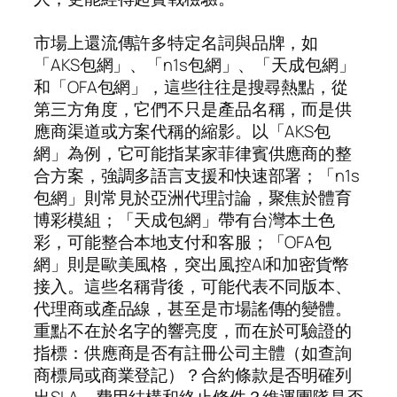
市場上還流傳許多特定名詞與品牌，如
「AKS包網」、「n1s包網」、「天成包網」
和「OFA包網」，這些往往是搜尋熱點，從
第三方角度，它們不只是產品名稱，而是供
應商渠道或方案代稱的縮影。以「AKS包
網」為例，它可能指某家菲律賓供應商的整
合方案，強調多語言支援和快速部署；「n1s
包網」則常見於亞洲代理討論，聚焦於體育
博彩模組；「天成包網」帶有台灣本土色
彩，可能整合本地支付和客服；「OFA包
網」則是歐美風格，突出風控AI和加密貨幣
接入。這些名稱背後，可能代表不同版本、
代理商或產品線，甚至是市場謠傳的變體。
重點不在於名字的響亮度，而在於可驗證的
指標：供應商是否有註冊公司主體（如查詢
商標局或商業登記）？合約條款是否明確列
出SLA、費用結構和終止條件？維運團隊是否