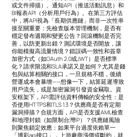
或文件掃描）、通知API（推送活動訊息）和
BI報表API（分析用戶行為）。在第三方評估
中，將API視為「長期供應鏈」而非一次性串
接至關重要：先檢查版本管理機制，是否有
穩定發布週期和變更公告？回滾機制是否完
善，以防更新出錯？測試環境是否開放，讓
你能模擬高流量情境？錯誤碼一致性和簽章
加密方式（如OAuth 2.0或JWT）是否標準
化？請求限流和SLA承諾又是如何？尤其是錢
包與結算相關的接口，一旦規格不穩，後續
營運成本會暴增——想像一下，結算延遲導致
用戶流失，或是加密漏洞引發資金竊取。資
安框架下，API需評估資料傳輸的安全性：是
否使用HTTPS和TLS 1.3？供應商是否有定期
漏洞掃描？合規方面，API是否支援AML檢查
和地理封鎖（如限制台灣IP）？供應鏈風險
則聚焦鎖定效應：如果平台過度依賴單一
「博彩api接口」，上游廠商漲價或斷約，就