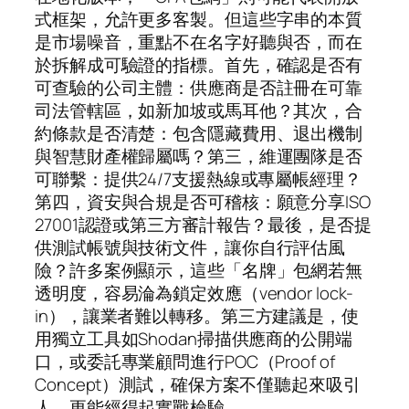
式框架，允許更多客製。但這些字串的本質
是市場噪音，重點不在名字好聽與否，而在
於拆解成可驗證的指標。首先，確認是否有
可查驗的公司主體：供應商是否註冊在可靠
司法管轄區，如新加坡或馬耳他？其次，合
約條款是否清楚：包含隱藏費用、退出機制
與智慧財產權歸屬嗎？第三，維運團隊是否
可聯繫：提供24/7支援熱線或專屬帳經理？
第四，資安與合規是否可稽核：願意分享ISO
27001認證或第三方審計報告？最後，是否提
供測試帳號與技術文件，讓你自行評估風
險？許多案例顯示，這些「名牌」包網若無
透明度，容易淪為鎖定效應（vendor lock-
in），讓業者難以轉移。第三方建議是，使
用獨立工具如Shodan掃描供應商的公開端
口，或委託專業顧問進行POC（Proof of
Concept）測試，確保方案不僅聽起來吸引
人，更能經得起實戰檢驗。