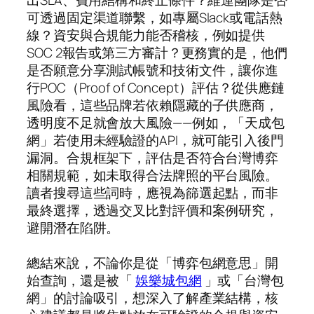
可透過固定渠道聯繫，如專屬Slack或電話熱
線？資安與合規能力能否稽核，例如提供
SOC 2報告或第三方審計？更務實的是，他們
是否願意分享測試帳號和技術文件，讓你進
行POC（Proof of Concept）評估？從供應鏈
風險看，這些品牌若依賴隱藏的子供應商，
透明度不足就會放大風險——例如，「天成包
網」若使用未經驗證的API，就可能引入後門
漏洞。合規框架下，評估是否符合台灣博弈
相關規範，如未取得合法牌照的平台風險。
讀者搜尋這些詞時，應視為篩選起點，而非
最終選擇，透過交叉比對評價和案例研究，
避開潛在陷阱。
總結來說，不論你是從「博弈包網意思」開
始查詢，還是被「
娛樂城包網
」或「台灣包
網」的討論吸引，想深入了解產業結構，核