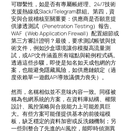
可聯繫性，如是否有專屬帳經理、24/7技術
支援熱線或Slack/Telegram群組。第四，資
安與合規稽核至關重要：供應商是否願意提
供滲透測試（Penetration Testing）報告、
WAF（Web Application Firewall）配置細節或
第三方審計證明？最後，要求測試帳號與技
術文件，例如沙盒環境讓你模擬高流量測
試，或API文件涵蓋所有端點與範例程式碼。
透過這些步驟，即使是知名如天成包網的方
案，也能避免隱藏風險，如供應鏈鎖定（過
度依賴單一遊戲API導致議價力喪失）。
然而，名稱相似並不意味內容一致。同樣被
稱為包網系統的方案，在資料庫結構、權限
設計、風控策略與合規能力上可能差異巨
大。有些方案可能僅提供基本的前後端模
板，缺乏穩定的資料加密或反洗錢機制；另
一些則整合了先進的AI風控，能即時偵測異