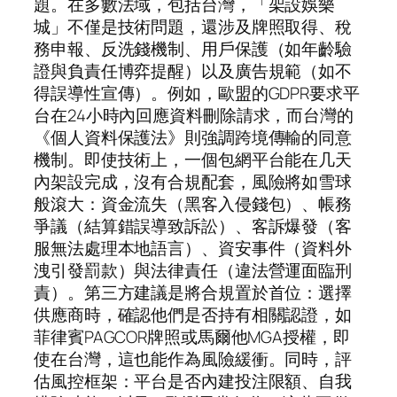
題。在多數法域，包括台灣，「架設娛樂
城」不僅是技術問題，還涉及牌照取得、稅
務申報、反洗錢機制、用戶保護（如年齡驗
證與負責任博弈提醒）以及廣告規範（如不
得誤導性宣傳）。例如，歐盟的GDPR要求平
台在24小時內回應資料刪除請求，而台灣的
《個人資料保護法》則強調跨境傳輸的同意
機制。即使技術上，一個包網平台能在几天
內架設完成，沒有合規配套，風險將如雪球
般滾大：資金流失（黑客入侵錢包）、帳務
爭議（結算錯誤導致訴訟）、客訴爆發（客
服無法處理本地語言）、資安事件（資料外
洩引發罰款）與法律責任（違法營運面臨刑
責）。第三方建議是將合規置於首位：選擇
供應商時，確認他們是否持有相關認證，如
菲律賓PAGCOR牌照或馬爾他MGA授權，即
使在台灣，這也能作為風險緩衝。同時，評
估風控框架：平台是否內建投注限額、自我