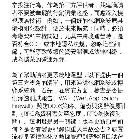
常投注行為。作為第三方評估者，我建議讀
者不要被華麗的行銷詞彙迷惑，而應深入檢
視底層技術。例如，一個好的包網系統應具
備模組化設計，便於未來擴充；同時，必須
考慮資料主權問題，尤其在跨境運營時，是
否符合GDPR或本地隱私法規。忽略這些細
節，可能導致後續的資安漏洞或法律糾紛，
成為隱藏的營運炸彈。
為了幫助讀者更系統地選型，以下提供一個
第三方視角的清單，用來過濾包網系統或博
弈系統商。首先，在資安方面，檢查是否提
供滲透測試報告、WAF（Web Application
Firewall）與防DDoS策略、備份與災難復原計
劃（RPO為資料丟失容忍度，RTO為恢復時
間）。透明度是另一關鍵：版本更新頻率如
何？是否有變更紀錄與重大事故公告？處置
流程是否標準化？數據管理則需驗證日誌留