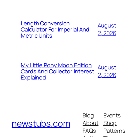
Length Conversion
August
Calculator For Imperial And
2, 2026
Metric Units
My Little Pony Moon Edition
August
Cards And Collector Interest
2, 2026
Explained
Blog
Events
newstubs.com
About
Shop
FAQs
Patterns