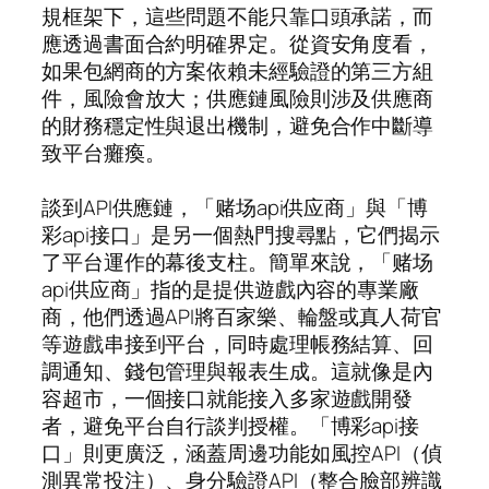
規框架下，這些問題不能只靠口頭承諾，而
應透過書面合約明確界定。從資安角度看，
如果包網商的方案依賴未經驗證的第三方組
件，風險會放大；供應鏈風險則涉及供應商
的財務穩定性與退出機制，避免合作中斷導
致平台癱瘓。
談到API供應鏈，「赌场api供应商」與「博
彩api接口」是另一個熱門搜尋點，它們揭示
了平台運作的幕後支柱。簡單來說，「赌场
api供应商」指的是提供遊戲內容的專業廠
商，他們透過API將百家樂、輪盤或真人荷官
等遊戲串接到平台，同時處理帳務結算、回
調通知、錢包管理與報表生成。這就像是內
容超市，一個接口就能接入多家遊戲開發
者，避免平台自行談判授權。「博彩api接
口」則更廣泛，涵蓋周邊功能如風控API（偵
測異常投注）、身分驗證API（整合臉部辨識