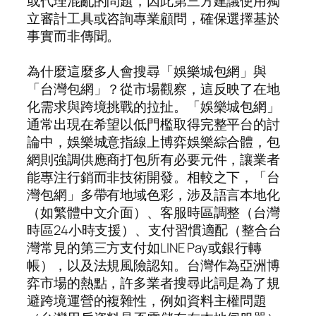
或代理混亂的問題，因此第三方建議使用獨
立審計工具或咨詢專業顧問，確保選擇基於
事實而非傳聞。
為什麼這麼多人會搜尋「娛樂城包網」與
「台灣包網」？從市場觀察，這反映了在地
化需求與跨境挑戰的拉扯。「娛樂城包網」
通常出現在希望以低門檻取得完整平台的討
論中，娛樂城意指線上博弈娛樂綜合體，包
網則強調供應商打包所有必要元件，讓業者
能專注行銷而非技術開發。相較之下，「台
灣包網」多帶有地域色彩，涉及語言本地化
（如繁體中文介面）、客服時區調整（台灣
時區24小時支援）、支付習慣適配（整合台
灣常見的第三方支付如LINE Pay或銀行轉
帳），以及法規風險認知。台灣作為亞洲博
弈市場的熱點，許多業者搜尋此詞是為了規
避跨境運營的複雜性，例如資料主權問題