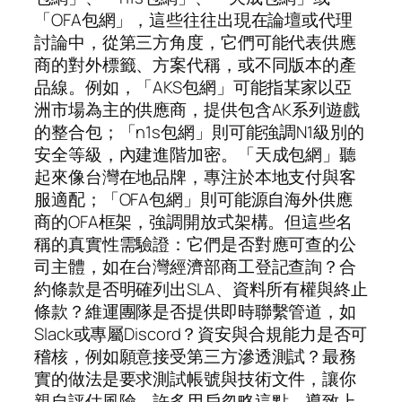
「OFA包網」，這些往往出現在論壇或代理
討論中，從第三方角度，它們可能代表供應
商的對外標籤、方案代稱，或不同版本的產
品線。例如，「AKS包網」可能指某家以亞
洲市場為主的供應商，提供包含AK系列遊戲
的整合包；「n1s包網」則可能強調N1級別的
安全等級，內建進階加密。「天成包網」聽
起來像台灣在地品牌，專注於本地支付與客
服適配；「OFA包網」則可能源自海外供應
商的OFA框架，強調開放式架構。但這些名
稱的真實性需驗證：它們是否對應可查的公
司主體，如在台灣經濟部商工登記查詢？合
約條款是否明確列出SLA、資料所有權與終止
條款？維運團隊是否提供即時聯繫管道，如
Slack或專屬Discord？資安與合規能力是否可
稽核，例如願意接受第三方滲透測試？最務
實的做法是要求測試帳號與技術文件，讓你
親自評估風險。許多用戶忽略這點，導致上