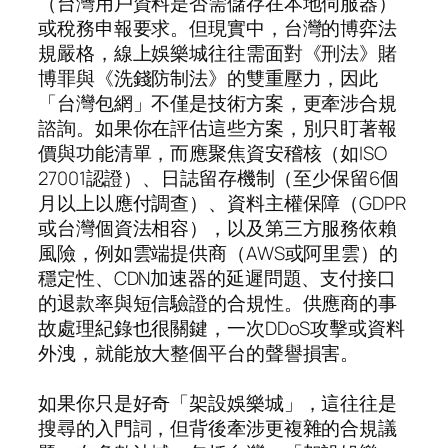
（台灣用戶資料是否需儲存在本地伺服器）
或稅務申報要求。但現實中，台灣的博弈法
規嚴格，線上娛樂城往往需面對《刑法》賭
博罪與《洗錢防制法》的雙重壓力，因此
「台灣包網」不僅是技術方案，更牽涉合規
諮詢。如果你在評估這些方案，別只盯著報
價與功能清單，而應聚焦資安稽核（如ISO
27001認證）、日誌留存機制（至少保留6個
月以上以應付調查）、資料主權保障（GDPR
或台灣個資法相容），以及第三方服務依賴
風險，例如雲端提供商（AWS或阿里雲）的
穩定性、CDN加速器的延遲問題、支付接口
的退款率與短信驗證的合規性。供應商的事
故處理紀錄也很關鍵，一次DDoS攻擊或資料
外洩，就能放大整個平台的聲譽損害。
如果你只是好奇「架設娛樂城」，這往往是
搜尋的入門詞，但背後牽涉更複雜的合規議